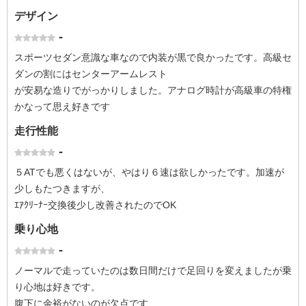
デザイン
-
スポーツセダン意識な車なので内装が黒で良かったです。高級セ
ダンの割にはセンターアームレスト
が安易な造りでがっかりしました。アナログ時計が高級車の特権
かなって思え好きです
走行性能
-
５ATでも悪くはないが、やはり６速は欲しかったです。加速が
少しもたつきますが、
ｴｱｸﾘｰﾅｰ交換後少し改善されたのでOK
乗り心地
-
ノーマルで走っていたのは数日間だけで足回りを変えましたが乗
り心地は好きです。
腹下に余裕がないのが欠点です