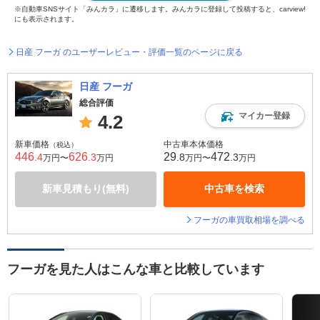
※自動車SNSサイト「みんカラ」に遷移します。みんカラに登録して投稿すると、carview!
にも表示されます。
日産 フーガ のユーザーレビュー・評価一覧のページに戻る
日産 フーガ
総合評価
マイカー登録
4.2
新車価格
中古車本体価格
（税込）
446
626
29
472
.4
.3
.8
.3
万円〜
万円
万円〜
万円
新車見積もり(無料)
中古車を検索
フーガの車買取相場を調べる
フーガを見た人はこんな車と比較しています