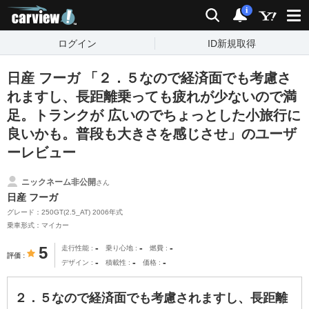
carview!
検索
通知
i
ログイン
ID新規取得
日産 フーガ 「２．５なので経済面でも考慮さ
れますし、長距離乗っても疲れが少ないので満
足。トランクが 広いのでちょっとした小旅行に
良いかも。普段も大きさを感じさせ」のユーザ
ーレビュー
ニックネーム非公開
さん
日産 フーガ
グレード：250GT(2.5_AT) 2006年式
乗車形式：マイカー
-
-
-
5
走行性能
乗り心地
燃費
評価
-
-
-
デザイン
積載性
価格
２．５なので経済面でも考慮されますし、長距離