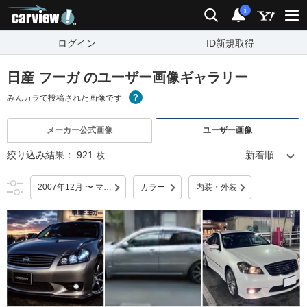
carview!
検索
通知
i
ログイン
ID新規取得
日産 フーガ のユーザー画像ギャラリー
みんカラで投稿された画像です
メーカー公式画像
ユーザー画像
絞り込み結果：
921
枚
2007年12月 〜 マイナーチェンジ
カラー
内装・外装