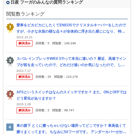
日産 フーガのみんなの質問ランキング
閲覧数ランキング
愛車をピカピカにしたくてENEOSでクリスタルキーパーをしたので
すが、小さな水垢の様な点々が全体的に浮き出た感じになり、 特に
前のボンネットはかなり目立っていました。 状態を店舗に見せる
2012.10.21
解決済み
回答数：
5
閲覧数：
140,246
と、やり...
スバル インプレッサWRX STiって本当に速いの？ 最近、高速でイン
プが前を走っていたので、どれだけ速いのか気になったので、 しつ
こく煽ってパッシングして挑発してみました。 すると相手も挑...
2012.7.17
解決済み
回答数：
25
閲覧数：
123,179
AFSというスイッチはなんのスイッチですか？ また、ONとOFFでは
どう変化がありますか？
2015.1.28
解決済み
回答数：
2
閲覧数：
98,747
車の腹下 とくに擦っちゃいけない場所ってどこですか？ 車高低くて
擦りまくってます。 ちなみに50フーガです。 アンダーカバーがかな