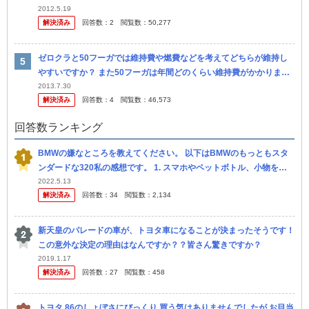
り低いのですが、とったらわりかし良くなるのでしょう か？ 問題...
2012.5.19
解決済み
回答数：
2
閲覧数：
50,277
ゼロクラと50フーガでは維持費や燃費などを考えてどちらが維持し
やすいですか？ また50フーガは年間どのくらい維持費がかかります
か？ 月にいくらくらい給料をもらっていれば維持できますか？ 回答
2013.7.30
解決済み
回答数：
4
閲覧数：
46,573
お願...
回答数ランキング
BMWの嫌なところを教えてください。 以下はBMWのもっともスタ
ンダードな320私の感想です。 1. スマホやペットボトル、小物を置
くスペースが極端に少なく狭い。 もちろんバイザーにカード入れ...
2022.5.13
解決済み
回答数：
34
閲覧数：
2,134
新天皇のパレードの車が、トヨタ車になることが決まったそうです！
この意外な決定の理由はなんですか？？皆さん驚きですか？
2019.1.17
解決済み
回答数：
27
閲覧数：
458
トヨタ 86のしょぼさにびっくり 買う気はありませんでしたが お目当