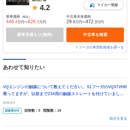
マイカー登録
4.2
新車価格
中古車本体価格
（税込）
446
626
29
472
.4
.3
.8
.3
万円〜
万円
万円〜
万円
新車見積もり(無料)
中古車を検索
フーガの車買取相場を調べる
あわせて知りたい
VQエンジンの触媒について教えてください。 51フーガのVQ37VHR
乗ってますが、以前までZ34用の触媒ストレートを付けていまし
た。 今は純正ですが、またストレートにしようと思っております。
2026.8.6
そ
回答数：
0
閲覧数：
19
回答受付中
続きを見る