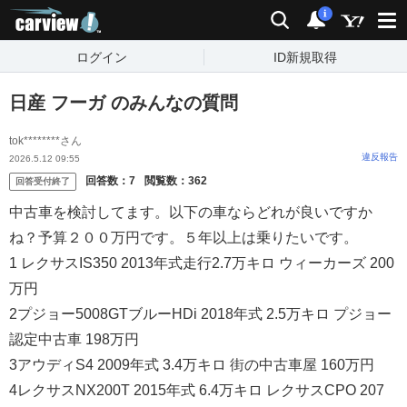
carview!
検索
通知
i
ログイン
ID新規取得
日産 フーガ のみんなの質問
tok********さん
違反報告
2026.5.12 09:55
回答数：
7
閲覧数：
362
回答受付終了
中古車を検討してます。以下の車ならどれが良いですか
ね？予算２００万円です。５年以上は乗りたいです。
1 レクサスIS350 2013年式走行2.7万キロ ウィーカーズ 200
万円
2プジョー5008GTブルーHDi 2018年式 2.5万キロ プジョー
認定中古車 198万円
3アウディS4 2009年式 3.4万キロ 街の中古車屋 160万円
4レクサスNX200T 2015年式 6.4万キロ レクサスCPO 207