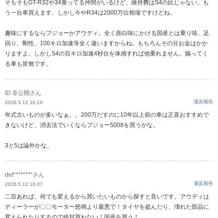
そもそもGT-R32や34乗ってる仲間がいるけど、維持費はS4の比じゃない。も
う一台車買えます。しかし今やR34は2000万位相場ですけどね。
趣味にするならプジョーかアウディ。全く面白味にかける国産とは乗り味、足
回り、剛性、100キロ加速等全く違いますからね。もちろんその分お金はかか
りますよ。しかしS4の百キロ加速4秒台を体感すれば他乗れません。煽ってく
る車も皆無です。
ID 非公開さん
違反報告
2026.5.12 10:16
年式古いものが多いなぁ。。200万だすのに10年以上前の車は正直おすすめで
きないけど、消去法でいくならプジョー5008を買うかな。
3と5は論外かな。
det********さん
違反報告
2026.5.12 10:07
二百あれば、何でも変えるから買いたいものから探すと良いです。アウディは
ディーラーが〇〇モーター怒鳴より最悪で！タイヤを盗んだり、壊れた部品に
変えられたりするので絶対買わない！国産を買う！