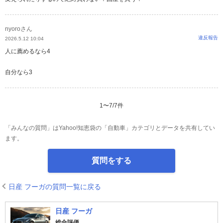
nyoroさん
違反報告
2026.5.12 10:04
人に薦めるなら4
自分なら3
1
〜
7
/
7
件
「みんなの質問」はYahoo!知恵袋の「自動車」カテゴリとデータを共有してい
ます。
質問をする
日産 フーガの質問一覧に戻る
日産 フーガ
総合評価