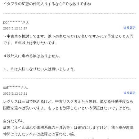
イタフラの変態の仲間入りするなら2でもありですね
pon********さん
違反報告
2026.5.12 10:27
＞中古車を検討してます。以下の車ならどれが良いですかね？予算２００万円
です。５年以上は乗りたいです。
４以外人に進める物はありません。
１、５は人柱になりたい人は買いましょう。
sat********さん
違反報告
2026.5.12 10:21
レクサスは三日で飽きるけど、中古リスク考えたら無難。単なる移動手段なら
国産を選べば良いですよ。もっとも故障しないという保証はないですけどね。
自分ならS4。
故障（オイル漏れや電機系統の不具合等）は確実にしますけど、我々車が趣味
仲間はそんなレベルは故障とは言わない笑。