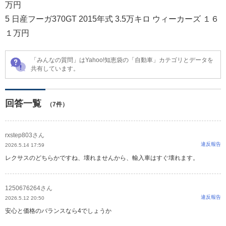
万円
5 日産フーガ370GT 2015年式 3.5万キロ ウィーカーズ １６
１万円
「みんなの質問」はYahoo!知恵袋の「自動車」カテゴリとデータを
共有しています。
回答一覧
（7件）
rxstep803さん
違反報告
2026.5.14 17:59
レクサスのどちらかですね、壊れませんから、輸入車はすぐ壊れます。
1250676264さん
違反報告
2026.5.12 20:50
安心と価格のバランスなら4でしょうか