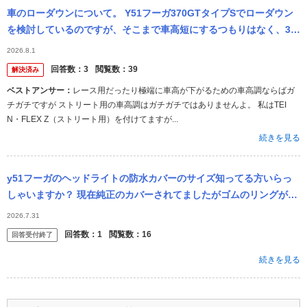
車のローダウンについて。 Y51フーガ370GTタイプSでローダウン
を検討しているのですが、そこまで車高短にするつもりはなく、3〜
4センチ程下がればいいくらいに考えています。この場合車高調では
2026.8.1
な...
回答数：
3
閲覧数：
39
解決済み
ベストアンサー：
レース用だったり極端に車高が下がるための車高調ならばガ
チガチですが ストリート用の車高調はガチガチではありませんよ。 私はTEI
N・FLEX Z（ストリート用）を付けてますが...
続きを見る
y51フーガのヘッドライトの防水カバーのサイズ知ってる方いらっ
しゃいますか？ 現在純正のカバーされてましたがゴムのリングが劣
化して付けにくくなった為新しく買おうと考えてますが、型番やサ
2026.7.31
イズが分か...
回答数：
1
閲覧数：
16
回答受付終了
続きを見る