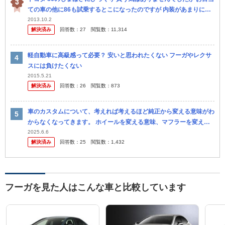
ての車の他に86も試乗するとこになったのですが 内装があまりにも
しょぼくてびっくりしました。 一応なんだかんだで350万くらい...
2013.10.2
解決済み
回答数：
27
閲覧数：
11,314
軽自動車に高級感って必要？ 安いと思われたくない フーガやレクサ
スには負けたくない
2015.5.21
解決済み
回答数：
26
閲覧数：
873
車のカスタムについて、考えれば考えるほど純正から変える意味がわ
からなくなってきます。 ホイールを変える意味、マフラーを変える
意味について教えてください。 また車高については、空力しか考え
2025.6.6
解決済み
回答数：
25
閲覧数：
1,432
ないなら...
フーガを見た人はこんな車と比較しています