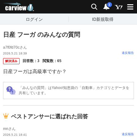
carview!
検索
通知
i
ログイン
ID新規取得
日産 フーガ のみんなの質問
a7f0fd70cさん
違反報告
2026.5.21 18:39
回答数：
3
閲覧数：
65
解決済み
日産フーガは高級車ですか？
「みんなの質問」はYahoo!知恵袋の「自動車」カテゴリとデータを
共有しています。
ベストアンサーに選ばれた回答
mnさん
違反報告
2026.5.21 18:41