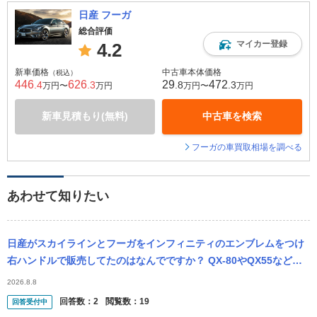
日産 フーガ
総合評価
マイカー登録
4.2
新車価格
中古車本体価格
（税込）
446
626
29
472
.4
.3
.8
.3
万円〜
万円
万円〜
万円
新車見積もり(無料)
中古車を検索
フーガの車買取相場を調べる
あわせて知りたい
日産がスカイラインとフーガをインフィニティのエンブレムをつけ
右ハンドルで販売してたのはなんでですか？ QX-80やQX55などは
そういうのにできないのですか？ インフィニティつけて日本で売る
2026.8.8
のを...
回答数：
2
閲覧数：
19
回答受付中