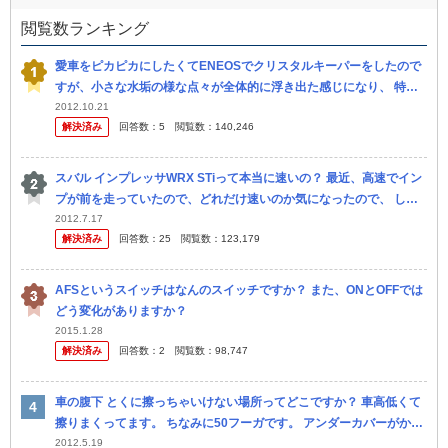
閲覧数ランキング
愛車をピカピカにしたくてENEOSでクリスタルキーパーをしたので
すが、小さな水垢の様な点々が全体的に浮き出た感じになり、 特に
前のボンネットはかなり目立っていました。 状態を店舗に見せる
2012.10.21
解決済み
回答数：
5
閲覧数：
140,246
と、やり...
スバル インプレッサWRX STiって本当に速いの？ 最近、高速でイン
プが前を走っていたので、どれだけ速いのか気になったので、 しつ
こく煽ってパッシングして挑発してみました。 すると相手も挑...
2012.7.17
解決済み
回答数：
25
閲覧数：
123,179
AFSというスイッチはなんのスイッチですか？ また、ONとOFFでは
どう変化がありますか？
2015.1.28
解決済み
回答数：
2
閲覧数：
98,747
車の腹下 とくに擦っちゃいけない場所ってどこですか？ 車高低くて
擦りまくってます。 ちなみに50フーガです。 アンダーカバーがかな
り低いのですが、とったらわりかし良くなるのでしょう か？ 問題...
2012.5.19