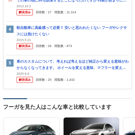
ての車の他に86も試乗するとこになったのですが 内装があまりにも
しょぼくてびっくりしました。 一応なんだかんだで350万くらい...
2013.10.2
解決済み
回答数：
27
閲覧数：
11,314
軽自動車に高級感って必要？ 安いと思われたくない フーガやレクサ
スには負けたくない
2015.5.21
解決済み
回答数：
26
閲覧数：
873
車のカスタムについて、考えれば考えるほど純正から変える意味がわ
からなくなってきます。 ホイールを変える意味、マフラーを変える
意味について教えてください。 また車高については、空力しか考え
2025.6.6
解決済み
回答数：
25
閲覧数：
1,432
ないなら...
フーガを見た人はこんな車と比較しています