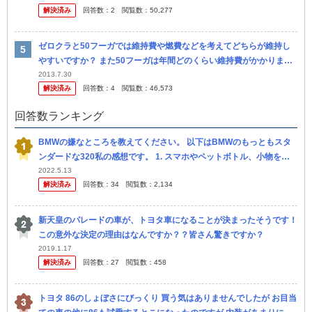
解決済み
回答数：
2
閲覧数：
50,277
ゼロクラと50フーガでは維持費や燃費などを考えてどちらが維持し
やすいですか？ また50フーガは年間どのくらい維持費がかかります
か？ 月にいくらくらい給料をもらっていれば維持できますか？ 回答
2013.7.30
解決済み
回答数：
4
閲覧数：
46,573
お願...
回答数ランキング
BMWの嫌なところを教えてください。 以下はBMWのもっともスタ
ンダードな320私の感想です。 1. スマホやペットボトル、小物を置
くスペースが極端に少なく狭い。 もちろんバイザーにカード入れ...
2022.5.13
解決済み
回答数：
34
閲覧数：
2,134
新天皇のパレードの車が、トヨタ車になることが決まったそうです！
この意外な決定の理由はなんですか？？皆さん驚きですか？
2019.1.17
解決済み
回答数：
27
閲覧数：
458
トヨタ 86のしょぼさにびっくり 買う気はありませんでしたが お目当