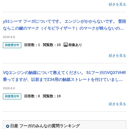
続きを見る
y51シーマ フーガについてです。 エンジンがかからないです。 普段
ならこの鍵のマーク（イモビライザー？）のマークが映らないので
すが、ずっとあります。 数日前の話ですが、 1日友達の家で青空...
2026.8.8
回答数：
1
閲覧数：
10
画像あり
回答受付中
続きを見る
VQエンジンの触媒について教えてください。 51フーガのVQ37VHR
乗ってますが、以前までZ34用の触媒ストレートを付けていまし
た。 今は純正ですが、またストレートにしようと思っております。
2026.8.6
そ
回答数：
0
閲覧数：
19
回答受付中
続きを見る
日産 フーガのみんなの質問ランキング