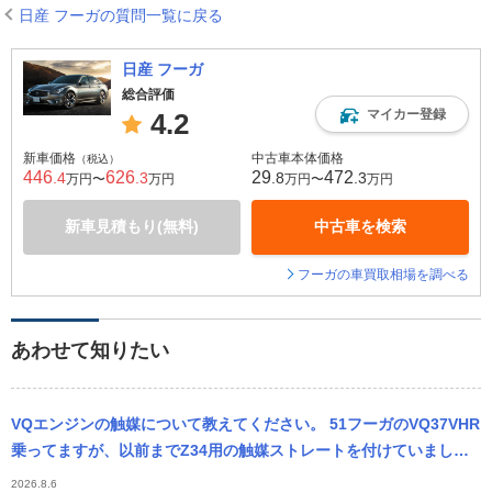
日産 フーガの質問一覧に戻る
日産 フーガ
総合評価
マイカー登録
4.2
新車価格
中古車本体価格
（税込）
446
626
29
472
.4
.3
.8
.3
万円〜
万円
万円〜
万円
新車見積もり(無料)
中古車を検索
フーガの車買取相場を調べる
あわせて知りたい
VQエンジンの触媒について教えてください。 51フーガのVQ37VHR
乗ってますが、以前までZ34用の触媒ストレートを付けていまし
た。 今は純正ですが、またストレートにしようと思っております。
2026.8.6