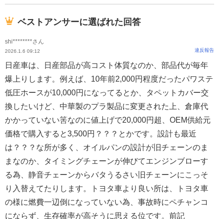
ベストアンサーに選ばれた回答
shi********さん
違反報告
2026.1.6 09:12
日産車は、日産部品が高コスト体質なのか、部品代が毎年
爆上りします。例えば、10年前2,000円程度だったパワステ
低圧ホースが10,000円になってるとか、タペットカバー交
換したいけど、中華製のプラ製品に変更された上、倉庫代
かかっていない筈なのに値上げで20,000円超、OEM供給元
価格で購入すると3,500円？？？とかです。設計も最近
は？？？な所が多く、オイルパンの設計が旧チェーンのま
まなのか、タイミングチェーンが伸びてエンジンブローす
る為、静音チェーンからバタうるさい旧チェーンにこっそ
り入替えてたりします。トヨタ車より良い所は、トヨタ車
の様に燃費一辺倒になっていない為、事故時にペチャンコ
にならず、生存確率が高そうに思える位です。前記