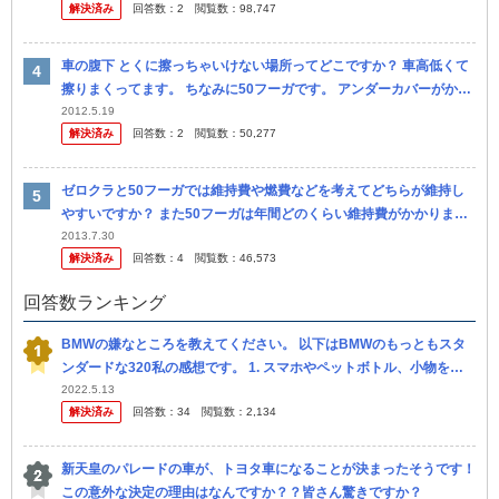
解決済み
回答数：
2
閲覧数：
98,747
車の腹下 とくに擦っちゃいけない場所ってどこですか？ 車高低くて
擦りまくってます。 ちなみに50フーガです。 アンダーカバーがかな
り低いのですが、とったらわりかし良くなるのでしょう か？ 問題...
2012.5.19
解決済み
回答数：
2
閲覧数：
50,277
ゼロクラと50フーガでは維持費や燃費などを考えてどちらが維持し
やすいですか？ また50フーガは年間どのくらい維持費がかかります
か？ 月にいくらくらい給料をもらっていれば維持できますか？ 回答
2013.7.30
解決済み
回答数：
4
閲覧数：
46,573
お願...
回答数ランキング
BMWの嫌なところを教えてください。 以下はBMWのもっともスタ
ンダードな320私の感想です。 1. スマホやペットボトル、小物を置
くスペースが極端に少なく狭い。 もちろんバイザーにカード入れ...
2022.5.13
解決済み
回答数：
34
閲覧数：
2,134
新天皇のパレードの車が、トヨタ車になることが決まったそうです！
この意外な決定の理由はなんですか？？皆さん驚きですか？