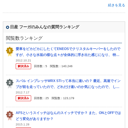
続きを見る
日産 フーガのみんなの質問ランキング
閲覧数ランキング
愛車をピカピカにしたくてENEOSでクリスタルキーパーをしたので
すが、小さな水垢の様な点々が全体的に浮き出た感じになり、 特に
前のボンネットはかなり目立っていました。 状態を店舗に見せる
2012.10.21
解決済み
回答数：
5
閲覧数：
140,246
と、やり...
スバル インプレッサWRX STiって本当に速いの？ 最近、高速でイン
プが前を走っていたので、どれだけ速いのか気になったので、 しつ
こく煽ってパッシングして挑発してみました。 すると相手も挑...
2012.7.17
解決済み
回答数：
25
閲覧数：
123,179
AFSというスイッチはなんのスイッチですか？ また、ONとOFFでは
どう変化がありますか？
2015.1.28