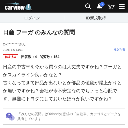
carview!
検索
通知
i
ログイン
ID新規取得
日産 フーガ のみんなの質問
tok********さん
違反報告
2026.1.5 14:43
回答数：
4
閲覧数：
154
解決済み
日産の中古車を今から買うのは大丈夫ですかね？フーガと
かスカイライン良いかなと？
古くなってきて部品が出ないとか部品の値段が爆上がりと
か無いですかね？会社が今不安定なのでちょっと心配で
す。無難にトヨタにしておいたほうが良いですかね？
「みんなの質問」はYahoo!知恵袋の「自動車」カテゴリとデータを
共有しています。