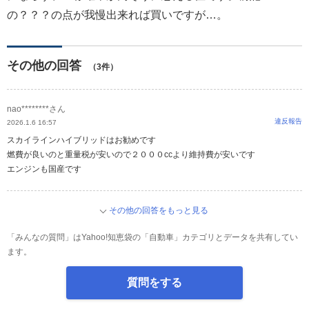
の？？？の点が我慢出来れば買いですが…。
その他の回答
（3件）
nao********さん
違反報告
2026.1.6 16:57
スカイラインハイブリッドはお勧めです
燃費が良いのと重量税が安いので２０００ccより維持費が安いです
エンジンも国産です
その他の回答をもっと見る
「みんなの質問」はYahoo!知恵袋の「自動車」カテゴリとデータを共有してい
ます。
質問をする