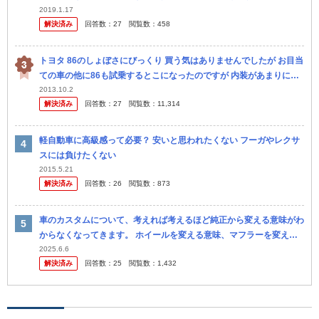
2019.1.17
解決済み
回答数：
27
閲覧数：
458
トヨタ 86のしょぼさにびっくり 買う気はありませんでしたが お目当
ての車の他に86も試乗するとこになったのですが 内装があまりにも
しょぼくてびっくりしました。 一応なんだかんだで350万くらい...
2013.10.2
解決済み
回答数：
27
閲覧数：
11,314
軽自動車に高級感って必要？ 安いと思われたくない フーガやレクサ
スには負けたくない
2015.5.21
解決済み
回答数：
26
閲覧数：
873
車のカスタムについて、考えれば考えるほど純正から変える意味がわ
からなくなってきます。 ホイールを変える意味、マフラーを変える
意味について教えてください。 また車高については、空力しか考え
2025.6.6
解決済み
回答数：
25
閲覧数：
1,432
ないなら...