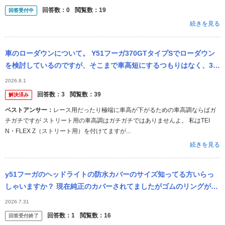
そ
回答数：
0
閲覧数：
19
回答受付中
続きを見る
車のローダウンについて。 Y51フーガ370GTタイプSでローダウン
を検討しているのですが、そこまで車高短にするつもりはなく、3〜
4センチ程下がればいいくらいに考えています。この場合車高調では
2026.8.1
な...
回答数：
3
閲覧数：
39
解決済み
ベストアンサー：
レース用だったり極端に車高が下がるための車高調ならばガ
チガチですが ストリート用の車高調はガチガチではありませんよ。 私はTEI
N・FLEX Z（ストリート用）を付けてますが...
続きを見る
y51フーガのヘッドライトの防水カバーのサイズ知ってる方いらっ
しゃいますか？ 現在純正のカバーされてましたがゴムのリングが劣
化して付けにくくなった為新しく買おうと考えてますが、型番やサ
2026.7.31
イズが分か...
回答数：
1
閲覧数：
16
回答受付終了