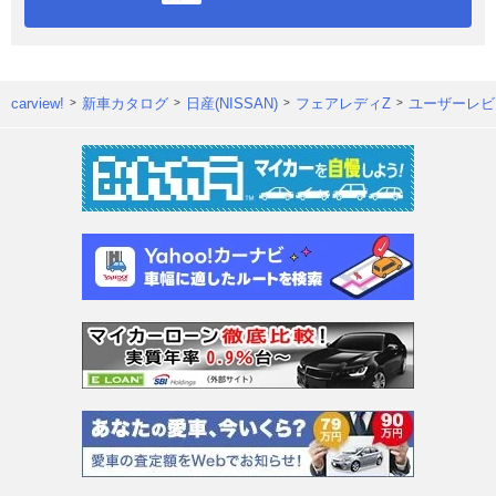
carview!
新車カタログ
日産(NISSAN)
フェアレディZ
ユーザーレビ