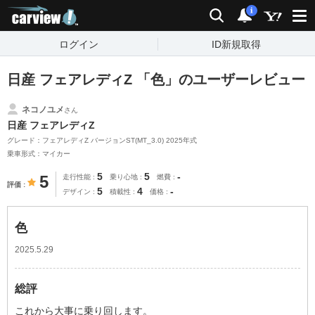
carview!
検索
通知
i
ログイン
ID新規取得
日産 フェアレディZ 「色」のユーザーレビュー
ネコノユメ
さん
日産 フェアレディZ
グレード：フェアレディZ バージョンST(MT_3.0) 2025年式
乗車形式：マイカー
5
5
-
5
走行性能
乗り心地
燃費
評価
5
4
-
デザイン
積載性
価格
色
2025.5.29
総評
これから大事に乗り回します。