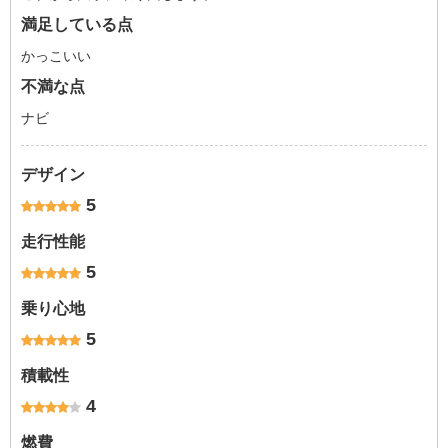
満足している点
かっこいい
不満な点
ナビ
デザイン
5
走行性能
5
乗り心地
5
積載性
4
燃費