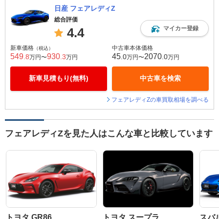
日産 フェアレディZ
総合評価
マイカー登録
4.4
新車価格
中古車本体価格
（税込）
549
930
45
2070
.8
.3
.0
.0
万円〜
万円
万円〜
万円
新車見積もり(無料)
中古車を検索
フェアレディZの車買取相場を調べる
フェアレディZを見た人はこんな車と比較しています
トヨタ GR86
トヨタ スープラ
スバル