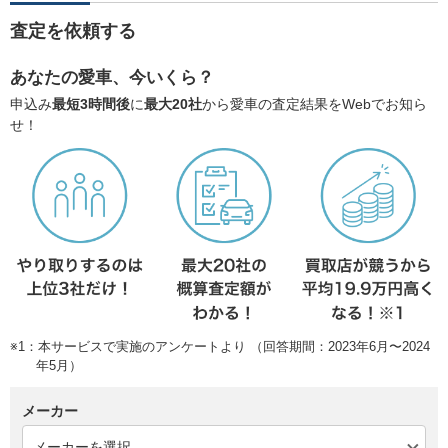
査定を依頼する
あなたの愛車、今いくら？
申込み
最短3時間後
に
最大20社
から愛車の査定結果をWebでお知ら
せ！
※1：本サービスで実施のアンケートより （回答期間：2023年6月〜2024
年5月）
メーカー