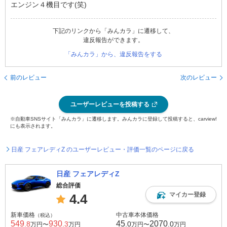
エンジン４機目です(笑)
下記のリンクから「みんカラ」に遷移して、
違反報告ができます。
「みんカラ」から、違反報告をする
前のレビュー
次のレビュー
ユーザーレビューを投稿する
※自動車SNSサイト「みんカラ」に遷移します。みんカラに登録して投稿すると、carview!
にも表示されます。
日産 フェアレディZ のユーザーレビュー・評価一覧のページに戻る
日産 フェアレディZ
総合評価
マイカー登録
4.4
新車価格
中古車本体価格
（税込）
549
930
45
2070
.8
.3
.0
.0
万円〜
万円
万円〜
万円