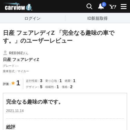
carview!
検索
通知
i
ログイン
ID新規取得
日産 フェアレディZ 「完全なる趣味の車で
す。」のユーザーレビュー
RED30Z
さん
日産 フェアレディZ
グレード：-
乗車形式：マイカー
3
1
1
1
走行性能
乗り心地
燃費
評価
5
1
2
デザイン
積載性
価格
完全なる趣味の車です。
2021.11.14
総評