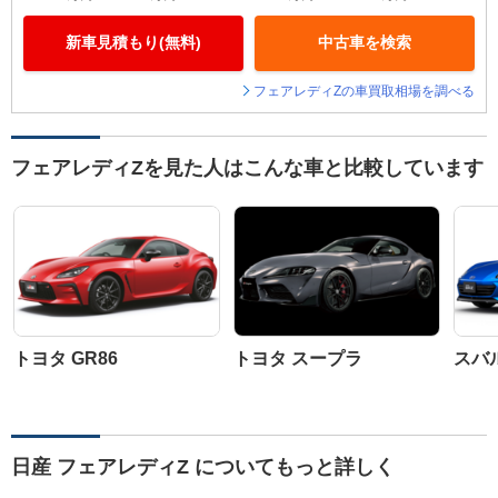
新車見積もり(無料)
中古車を検索
フェアレディZの車買取相場を調べる
フェアレディZを見た人はこんな車と比較しています
トヨタ GR86
トヨタ スープラ
スバル
日産 フェアレディZ についてもっと詳しく