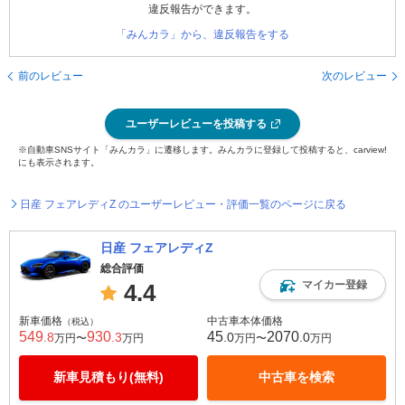
違反報告ができます。
「みんカラ」から、違反報告をする
前のレビュー
次のレビュー
ユーザーレビューを投稿する
※自動車SNSサイト「みんカラ」に遷移します。みんカラに登録して投稿すると、carview!
にも表示されます。
日産 フェアレディZ のユーザーレビュー・評価一覧のページに戻る
日産 フェアレディZ
総合評価
マイカー登録
4.4
新車価格
中古車本体価格
（税込）
549
930
45
2070
.8
.3
.0
.0
万円〜
万円
万円〜
万円
新車見積もり(無料)
中古車を検索