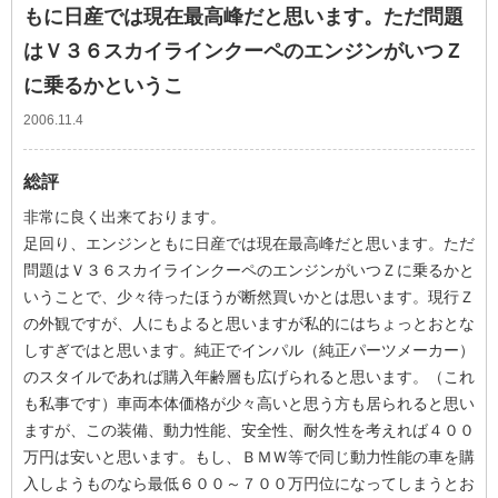
もに日産では現在最高峰だと思います。ただ問題
はＶ３６スカイラインクーペのエンジンがいつＺ
に乗るかというこ
2006.11.4
総評
非常に良く出来ております。
足回り、エンジンともに日産では現在最高峰だと思います。ただ
問題はＶ３６スカイラインクーペのエンジンがいつＺに乗るかと
いうことで、少々待ったほうが断然買いかとは思います。現行Ｚ
の外観ですが、人にもよると思いますが私的にはちょっとおとな
しすぎではと思います。純正でインパル（純正パーツメーカー）
のスタイルであれば購入年齢層も広げられると思います。（これ
も私事です）車両本体価格が少々高いと思う方も居られると思い
ますが、この装備、動力性能、安全性、耐久性を考えれば４００
万円は安いと思います。もし、ＢＭＷ等で同じ動力性能の車を購
入しようものなら最低６００～７００万円位になってしまうとお