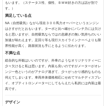
もいます。（ステータス性、個性、ＢＭＷ好きの方は話が別で
す。）
満足している点
NA（自然吸気）ながら現在３００馬力オーバーというエンジン
はさすがだとおもいます。ターボと比べ確かにパンチ力には欠け
ると思いますが、自然吸気ならではの息継ぎの無い気持ちのいい
加速が味わえます。足回り等も現行スカイラインクーペよりも限
界性能が高く、路面状況も手にとるように伝わります。
不満な点
総合的な外観はいいのですが、外車のようなオリジナリティーに
少々欠けると私は思います。内装も良いのですがメーターがオレ
ンジ一色というのがアナログ過ぎて、少々がっかり感的なものも
伺えてしまいます。車両本体価格相応にせめてマルチディスプレ
イ、オプティトロンメーターにしてもらえたら私的には内装は最
高です。
デザイン