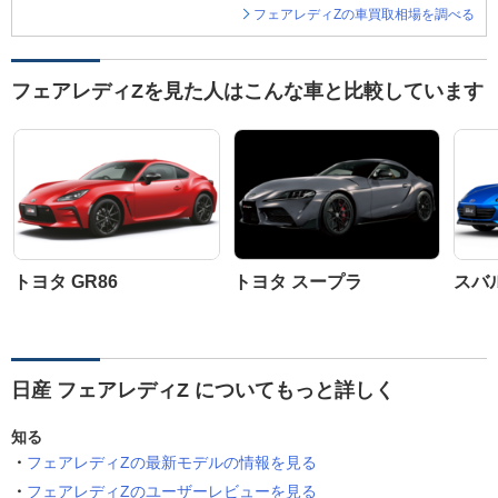
フェアレディZの車買取相場を調べる
フェアレディZを見た人はこんな車と比較しています
トヨタ GR86
トヨタ スープラ
スバル
日産 フェアレディZ についてもっと詳しく
知る
フェアレディZの最新モデルの情報を見る
フェアレディZのユーザーレビューを見る