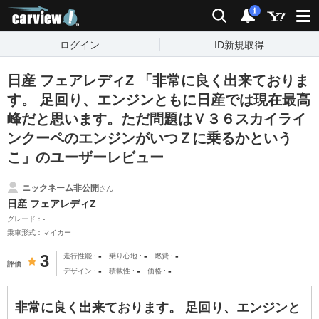
carview!
検索
通知
i
ログイン
ID新規取得
日産 フェアレディZ 「非常に良く出来ておりま
す。 足回り、エンジンともに日産では現在最高
峰だと思います。ただ問題はＶ３６スカイライ
ンクーペのエンジンがいつＺに乗るかという
こ」のユーザーレビュー
ニックネーム非公開
さん
日産 フェアレディZ
グレード：-
乗車形式：マイカー
-
-
-
3
走行性能
乗り心地
燃費
評価
-
-
-
デザイン
積載性
価格
非常に良く出来ております。 足回り、エンジンと