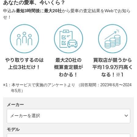
あなたの愛車、今いくら？
申込み
最短3時間後
に
最大20社
から愛車の査定結果をWebでお知ら
せ！
※1：本サービスで実施のアンケートより （回答期間：2023年6月〜2024
年5月）
メーカー
モデル