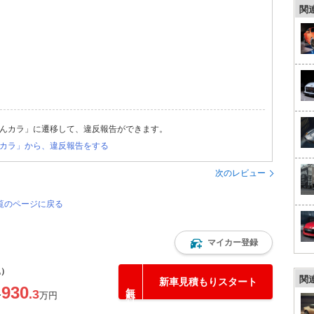
関
んカラ」に遷移して、違反報告ができます。
カラ」から、違反報告をする
次のレビュー
覧のページに戻る
マイカー登録
込）
関
新車見積もりスタート
930
.3
〜
万円