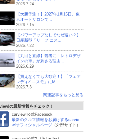
2026.7.24
【大胆予測！】2027年1月15日、東
京オートサロンで...
2026.7.15
【パワーアップなしでなぜ速い？】
日産新型「リーフ ニス...
2026.7.22
【丸目と直線】若者に「レトロデザ
インの車」が刺さる理由...
2026.6.29
【買えなくても大歓迎！】「フェア
レディZ ニスモ」にM...
2026.7.3
関連記事をもっと見る
rview!の最新情報をチェック！
BMW M4 クーペ
シボレー コルベット ク
ホ
ーペ
carview!公式Facebook
最新のクルマ情報をお届けするcarvie
w!オフィシャルページ
（外部サイト）
carview!公式X（旧Twitter）