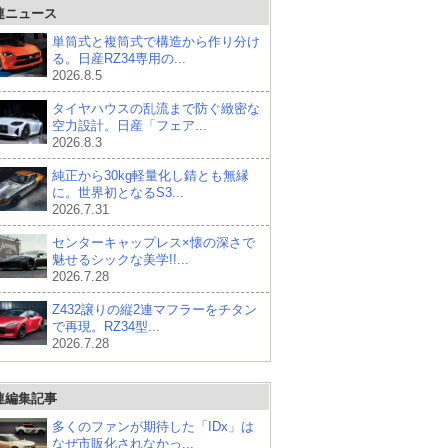
連ニュース
単筒式と複筒式で構造から作り分け
る。日産RZ34専用の...
2026.8.5
タイヤハウスの乱流まで防ぐ緻密な
空力設計。日産「フェア...
2026.8.3
純正から30kg軽量化し錆とも無縁
に。世界初となるS3...
2026.7.31
センターキャップレス×懐の深さで
魅せるシックな美学!!...
2026.7.28
Z432譲りの縦2連マフラーをチタン
で再現。RZ34型...
2026.7.28
連編集記事
多くのファンが期待した「IDx」は
なぜ市販化されなかっ...