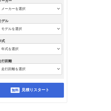
メーカー
モデル
年式
走行距離
見積りスタート