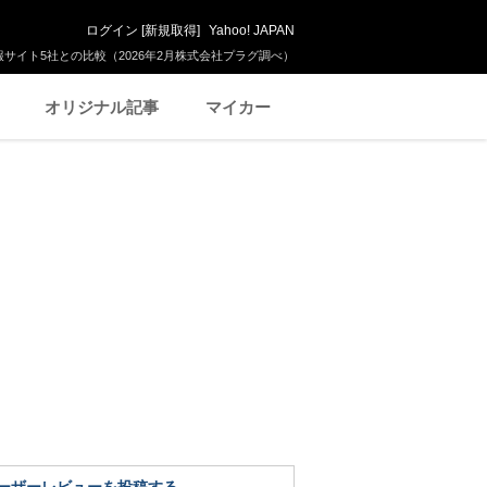
ログイン
[
新規取得
]
Yahoo! JAPAN
サイト5社との比較（2026年2月株式会社プラグ調べ）
オリジナル記事
マイカー