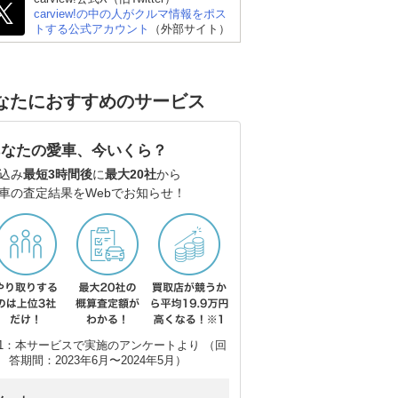
carview!の中の人がクルマ情報をポス
トする公式アカウント
（外部サイト）
なたにおすすめのサービス
あなたの愛車、今いくら？
込み
最短3時間後
に
最大20社
から
車の査定結果をWebでお知らせ！
1：本サービスで実施のアンケートより （回
答期間：2023年6月〜2024年5月）