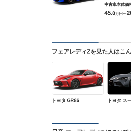
中古車本体価
45
2
.0
万円
〜
フェアレディZを見た人はこ
トヨタ GR86
トヨタ ス