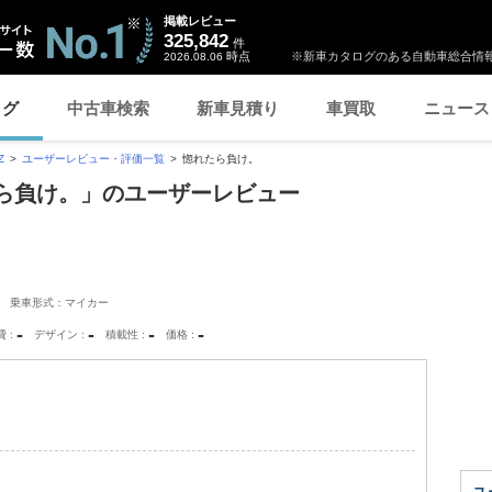
掲載レビュー
325,842
件
時点
※新車カタログのある自動車総合情報
2026.08.06
ログ
中古車検索
新車見積り
車買取
ニュース
Z
ユーザーレビュー・評価一覧
惚れたら負け。
たら負け。」のユーザーレビュー
乗車形式：マイカー
-
-
-
-
費
デザイン
積載性
価格