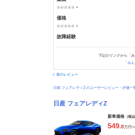
-
価格
-
故障経験
下記のリンクから「み
「みん
前のレビュー
日産 フェアレディZ のユーザーレビュー・評価一
日産 フェアレディZ
新車価格
（税
549
.8
万円