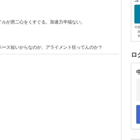
ユ
イルが房二心をくすぐる。加速力半端ない。
※
ベース短いからなのか、アライメント狂ってんのか？
ロ