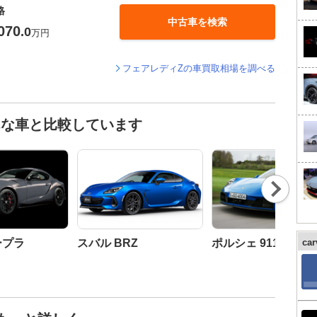
格
中古車を検索
070
.0
万円
フェアレディZの車買取相場を調べる
んな車と比較しています
Nex
t
ープラ
スバル BRZ
ポルシェ 911
ca