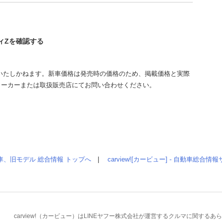
ディZを確認する
いたしかねます。新車価格は発売時の価格のため、掲載価格と実際
メーカーまたは取扱販売店にてお問い合わせください。
車、旧モデル 総合情報 トップへ
|
carview![カービュー] - 自動車総合
carview!（カービュー）はLINEヤフー株式会社が運営するクルマに関す