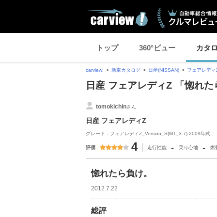
トップ
360°ビュー
カタ
carview!
新車カタログ
日産(NISSAN)
フェアレディ
日産 フェアレディZ 「惚れ
tomokichin
さん
日産 フェアレディZ
グレード：フェアレディZ_Version_S(MT_3.7) 2009年式
4
-
-
評価
走行性能
乗り心地
燃
惚れたら負け。
2012.7.22
総評