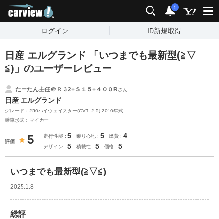
carview!
検索
通知
i
ログイン
ID新規取得
日産 エルグランド 「いつまでも最新型(≧▽
≦)」のユーザーレビュー
たーたん主任＠Ｒ３2+Ｓ１５+４００R
さん
日産 エルグランド
グレード：250ハイウェイスター(CVT_2.5) 2010年式
乗車形式：マイカー
5
5
4
5
走行性能
乗り心地
燃費
評価
5
5
5
デザイン
積載性
価格
いつまでも最新型(≧▽≦)
2025.1.8
総評