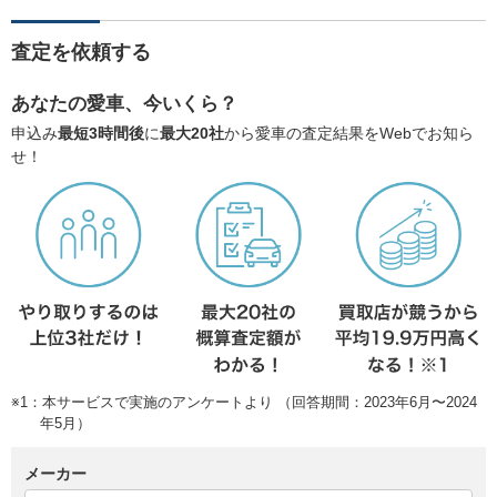
査定を依頼する
あなたの愛車、今いくら？
申込み
最短3時間後
に
最大20社
から愛車の査定結果をWebでお知ら
せ！
※1：本サービスで実施のアンケートより （回答期間：2023年6月〜2024
年5月）
メーカー