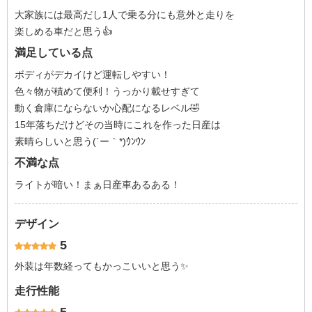
大家族には最高だし1人で乗る分にも意外と走りを
楽しめる車だと思う👍
満足している点
ボディがデカイけど運転しやすい！
色々物が積めて便利！うっかり載せすぎて
動く倉庫にならないか心配になるレベル🤣
15年落ちだけどその当時にこれを作った日産は
素晴らしいと思う(´ー｀*)ｳﾝｳﾝ
不満な点
ライトが暗い！まぁ日産車あるある！
デザイン
5
外装は年数経ってもかっこいいと思う✨
走行性能