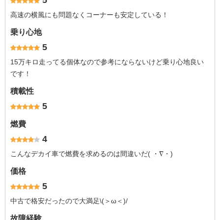
5
高速の横風にも問題なくコーナーも安定している！
乗り心地
5
15万キロ走ってる個体なので参考にならないけど乗り心地良い
です！
積載性
5
燃費
4
こんなデカイ車で燃費を求めるのは間違いだ( ・∇・)
価格
5
中古で格安だったので大満足\(＞ω＜)/
故障経験