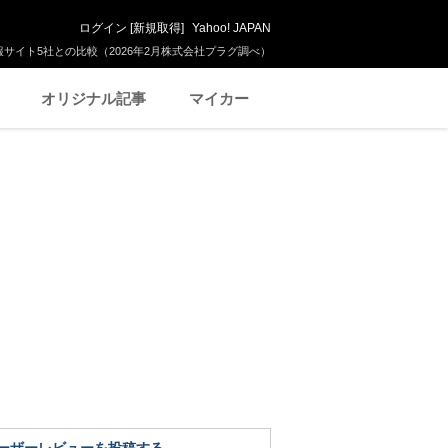
ログイン
[
新規取得
]
Yahoo! JAPAN
サイト5社との比較（2026年2月株式会社プラグ調べ）
オリジナル記事
マイカー