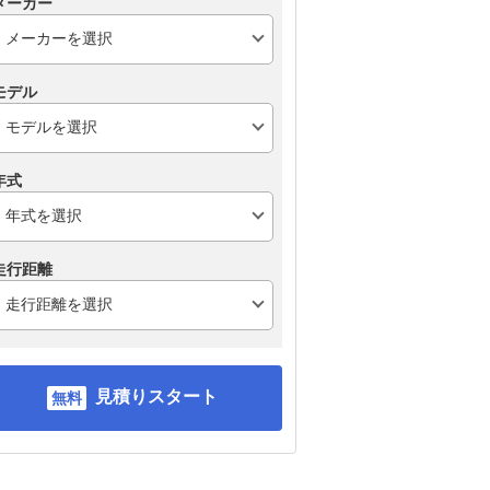
メーカー
モデル
年式
走行距離
見積りスタート