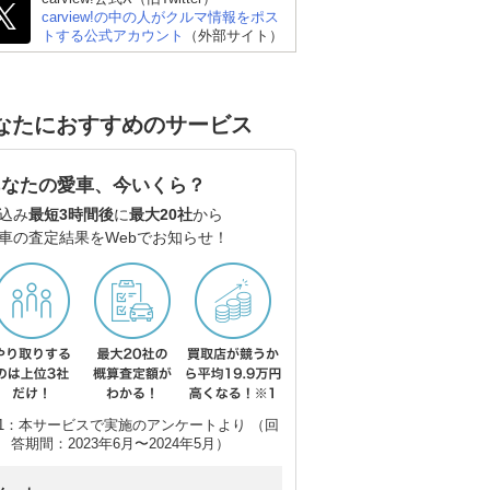
carview!の中の人がクルマ情報をポス
トする公式アカウント
（外部サイト）
ホンダ オデッセイ
スズキ エブリイワゴン
ホ
なたにおすすめのサービス
あなたの愛車、今いくら？
込み
最短3時間後
に
最大20社
から
車の査定結果をWebでお知らせ！
1：本サービスで実施のアンケートより （回
答期間：2023年6月〜2024年5月）