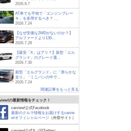
2026.8.7
AT車でも平地で「エンジンブレー
キ」を多用するべき？ ...
2026.7.24
【なぜ安価な2WDがないのか？】
アルファードより130...
2026.7.28
【最安「X」はアリ？】新型「エル
グランド」のグレード選...
2026.7.30
新型「エルグランド」に「滑らかな
走り」「ミニバンの中で...
2026.7.24
関連記事をもっと見る
rview!の最新情報をチェック！
carview!公式Facebook
最新のクルマ情報をお届けするcarvie
w!オフィシャルページ
（外部サイト）
carview!公式X（旧Twitter）