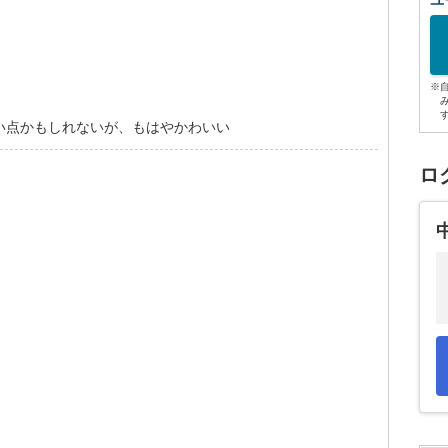
ユ
※
悪い点かもしれないが、もはやかわいい
ロ