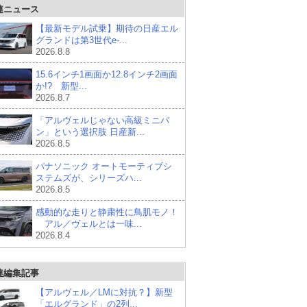
連ニュース
【最新モデル試乗】期待の日産エル
グランドは第3世代e-...
2026.8.8
15.6インチ1画面か12.8インチ2画面
か!? 新型...
2026.8.7
「アルヴェルじゃない高級ミニバ
ン」という選択肢 日産新...
2026.8.5
パナソニック オートモーティブシ
ステムズが、シリーズハ...
2026.8.5
感動的な走りと静粛性に鳥肌モノ！
アル／ヴェルとは一味...
2026.8.4
連編集記事
【アルヴェル／LMに対抗？】新型
「エルグランド」の2列...