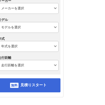
メーカー
モデル
年式
走行距離
見積りスタート