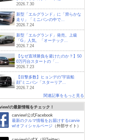
2026.7.30
新型「エルグランド」に「滑らかな
走り」「ミニバンの中で...
2026.7.24
新型「エルグランド」発売。上級
「G」人気、「オーテック...
2026.7.24
【なぜ直球勝負を避けたのか？】50
0万円台スタートの「...
2026.7.23
【目撃多数】ヒョンデの“宇宙船
顔”ミニバン「スターリア...
2026.7.24
関連記事をもっと見る
rview!の最新情報をチェック！
carview!公式Facebook
最新のクルマ情報をお届けするcarvie
w!オフィシャルページ
（外部サイト）
carview!公式X（旧Twitter）