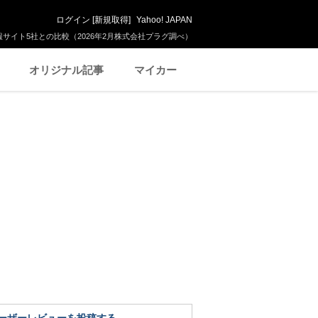
ログイン
[
新規取得
]
Yahoo! JAPAN
サイト5社との比較（2026年2月株式会社プラグ調べ）
オリジナル記事
マイカー