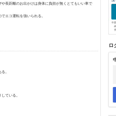
ユ
びや長距離のお出かけは身体に負担が無くとてもいい車で
のでエコ運転を強いられる。
※
ロ
ある。
リしている。