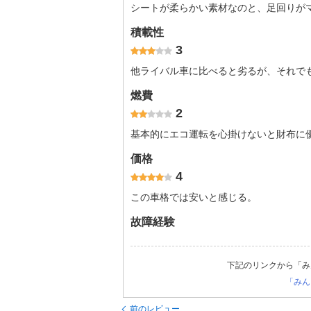
シートが柔らかい素材なのと、足回りが
積載性
3
他ライバル車に比べると劣るが、それで
燃費
2
基本的にエコ運転を心掛けないと財布に
価格
4
この車格では安いと感じる。
故障経験
下記のリンクから「み
「みん
前のレビュー