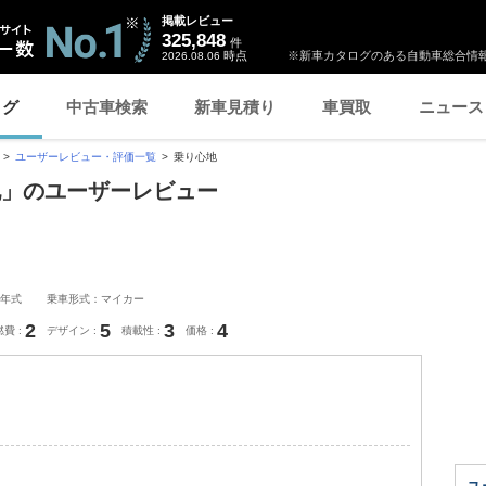
掲載レビュー
325,848
件
時点
※新車カタログのある自動車総合情報
2026.08.06
ログ
中古車検索
新車見積り
車買取
ニュース
ユーザーレビュー・評価一覧
乗り心地
地」のユーザーレビュー
8年式
乗車形式：マイカー
2
5
3
4
燃費
デザイン
積載性
価格