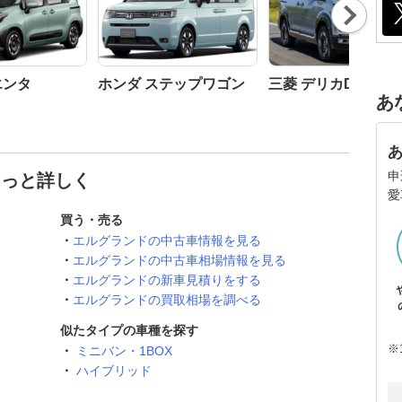
Nex
t
エンタ
ホンダ ステップワゴン
三菱 デリカD:5
あ
申
もっと詳しく
愛
買う・売る
エルグランドの中古車情報を見る
エルグランドの中古車相場情報を見る
エルグランドの新車見積りをする
エルグランドの買取相場を調べる
似たタイプの車種を探す
※
ミニバン・1BOX
ハイブリッド