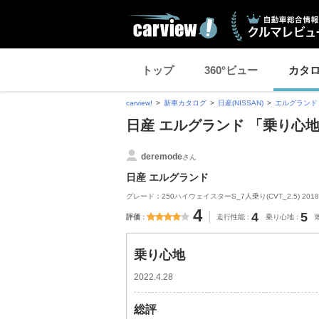
トップ
360°ビュー
カタ
carview!
新車カタログ
日産(NISSAN)
エルグランド
日産 エルグランド 「乗り心
deremode
さん
日産 エルグランド
グレード：250ハイウェイスターS_7人乗り(CVT_2.5) 201
4
4
5
評価
走行性能
乗り心地
乗り心地
2022.4.28
総評