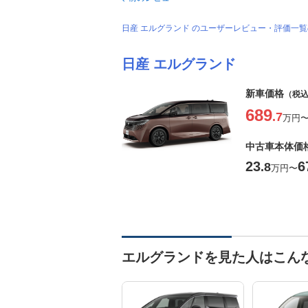
日産 エルグランド のユーザーレビュー・評価一
日産 エルグランド
新車価格
（税
689
.7
万円
中古車本体価
23
6
.8
万円
〜
エルグランドを見た人はこん