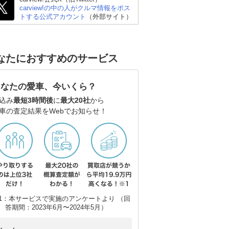
carview!の中の人がクルマ情報をポス
トする公式アカウント
（外部サイト）
ホンダ オデッセイ
ホンダ フリード
ス
なたにおすすめのサービス
あなたの愛車、今いくら？
込み
最短3時間後
に
最大20社
から
車の査定結果をWebでお知らせ！
1：本サービスで実施のアンケートより （回
答期間：2023年6月〜2024年5月）