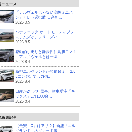
連ニュース
「アルヴェルじゃない高級ミニバ
ン」という選択肢 日産新...
2026.8.5
パナソニック オートモーティブシ
ステムズが、シリーズハ...
2026.8.5
感動的な走りと静粛性に鳥肌モノ！
アル／ヴェルとは一味...
2026.8.4
新型エルグランドが想像超え！ 1.5
Lエンジンでも力強...
2026.8.4
日産が2年ぶり黒字、新車受注「キ
ックス」1万1000台...
2026.8.4
連編集記事
【最安「X」はアリ？】新型「エル
グランド」のグレード選...