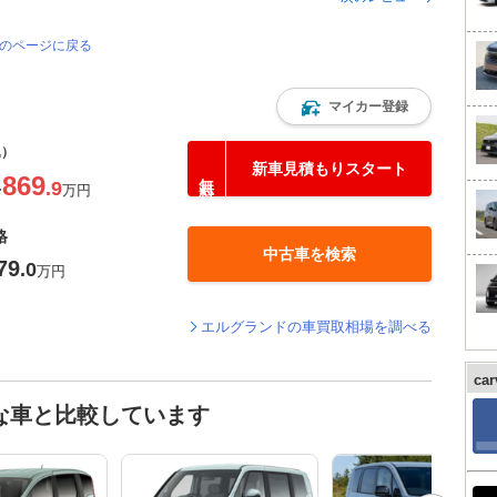
覧のページに戻る
マイカー登録
込）
新車見積もりスタート
869
.9
〜
万円
格
中古車を検索
79
.0
万円
エルグランドの車買取相場を調べる
ca
な車と比較しています