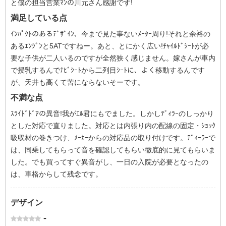
と僕の担当営業ﾏﾝの川元さん感謝です!
満足している点
ｲﾝﾊﾟｸﾄのあるﾃﾞｻﾞｲﾝ、今まで見た事ないﾒｰﾀｰ周り!それと余裕の
あるｴﾝｼﾞﾝと5ATですねー。あと、とにかく広い!ﾁｬｲﾙﾄﾞｼｰﾄが必
要な子供が二人いるのですが全然狭く感じません。嫁さんが車内
で授乳するんでﾅﾋﾞｼｰﾄから二列目ｼｰﾄに、よく移動するんです
が、天井も高くて苦にならないそーです。
不満な点
ｽﾗｲﾄﾞﾄﾞｱの異音!我がｴﾙ君にもでました。しかしﾃﾞｨﾗｰのしっかり
とした対応で直りました。対応とは内張り内の配線の固定・ｼｮｯｸ
吸収材の巻きつけ、ﾒｰｶｰからの対応品の取り付けです。ﾃﾞｨｰﾗｰで
は、同乗してもらって音を確認してもらい徹底的に見てもらいま
した。でも買ってすぐ異音がし、一日の入院が必要となったの
は、車格からして残念です。
デザイン
-