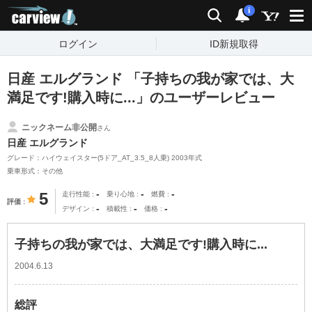
carview!
検索
通知
i
ログイン
ID新規取得
日産 エルグランド 「子持ちの我が家では、大
満足です!購入時に...」のユーザーレビュー
ニックネーム非公開
さん
日産 エルグランド
グレード：ハイウェイスター(5ドア_AT_3.5_8人乗) 2003年式
乗車形式：その他
-
-
-
5
走行性能
乗り心地
燃費
評価
-
-
-
デザイン
積載性
価格
子持ちの我が家では、大満足です!購入時に...
2004.6.13
総評