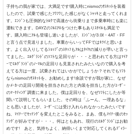
子持ちの我が家では、大満足です!購入時にnismoのｻｽｷｯﾄを装着
したので、試乗で感じたﾌﾜﾌﾜした感じがなくｼｬｯｷと走ってくれま
す。ｴﾝｼﾞﾝも圧倒的なﾄﾙｸで高速から街乗りまで多乗車時にも楽に
運転できます。DAYZのﾌﾙｴｱﾛをつけた事もありｽﾀｲﾙも満足で
す。購入時にｱﾙも登場し迷いましたが、ｴﾝｼﾞﾝが3.0ℓ・4AT・FF
と言う点で見送りました。車重からいってFFではｷﾂｲと思いま
す。よく出入りしてるｼｮｯﾌﾟのｽﾀｯﾌもｱﾙはﾀｲﾔの減りが早いと言っ
てました。ｴﾙｸﾞﾗﾝﾄﾞのｿﾌﾄな足回りが・・・と思われてる方はﾏｲﾅ
ｰでｴﾙｸﾞﾗﾝﾄﾞのﾉｰﾏﾙの足回りも見直されたみたいなので購入を考
えてる方は一度、試乗されてはいかがでしょうか？それでもｿﾌﾄ
ならnismoのｻｽｷｯﾄを、お勧めします!余談ですが我が家に、なぜ
かﾒｰｶｰの足回り開発を担当された方と内装を担当した方がﾕｰｻﾞｰ
のﾏｰｹﾃｨﾝｸﾞ調査に来ました。僕は足回りを、なぜｿﾌﾄにしたか等
聞いて説明してもらいました。その時は「ふーん、一理あるな」
とも思いましたが、ﾕｰｻﾞｰには受け入れられなかったみたいです
ね、ﾏｲﾅｰでｾｯﾃﾝｸﾞを変えたとこをみると。まあ、僕もﾏｲﾅｰ後のｾｯ
ﾃﾝｸﾞが好みですが・・・。何はともあれ、現行のｴﾙｸﾞﾗﾝﾄﾞはお勧
めです! あと、気持ちよく、納得いくまで対応してくれるﾃﾞｨﾗｰ