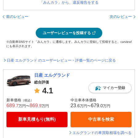
「みんカラ」から、違反報告をする
前のレビュー
次のレビュー
ユーザーレビューを投稿する
※自動車SNSサイト「みんカラ」に遷移します。みんカラに登録して投稿すると、carview!
にも表示されます。
日産 エルグランド のユーザーレビュー・評価一覧のページに戻る
日産 エルグランド
総合評価
マイカー登録
4.1
新車価格
中古車本体価格
（税込）
689
869
23
679
.7
.9
.6
.0
万円〜
万円
万円〜
万円
新車見積もり(無料)
中古車を検索
エルグランドの車買取相場を調べる