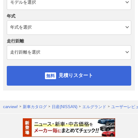
年式
走行距離
見積りスタート
carview!
新車カタログ
日産(NISSAN)
エルグランド
ユーザーレビ