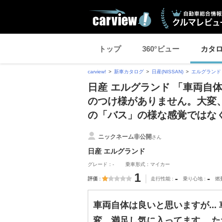
トップ
360°ビュー
カタ
carview!
新車カタログ
日産(NISSAN)
エルグランド
日産 エルグランド 「車両自体
のつけ様がありません。大変
の「バス」の様な感覚ではな
ニックネーム非公開
さん
日産 エルグランド
グレード：-
乗車形式：マイカー
1
-
-
評価
走行性能
乗り心地
燃
車両自体は良いと思いますが..
変、満足し気に入ってます。 