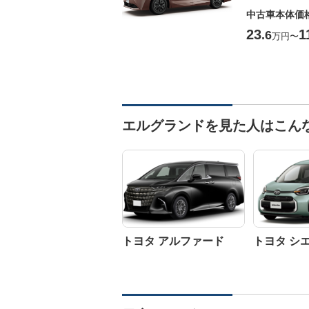
中古車本体価
23
1
.6
万円
〜
エルグランドを見た人はこん
トヨタ アルファード
トヨタ シ