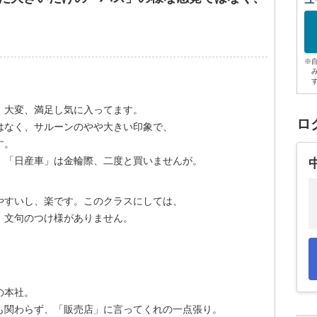
ユ
※
。大変、満足し気に入ってます。
ロ
はなく、サルーンのやや大きい印象で、
す。
、「日産車」は金輪際、二度と買いませんが。
やすいし、楽です。このクラスにしては、
、文句のつけ様がありません。
の本社。
も関わらず、「販売店」に言ってくれの一点張り。