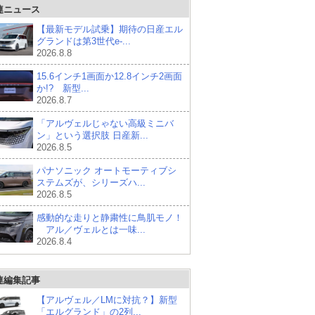
連ニュース
【最新モデル試乗】期待の日産エル
グランドは第3世代e-...
2026.8.8
15.6インチ1画面か12.8インチ2画面
か!? 新型...
2026.8.7
「アルヴェルじゃない高級ミニバ
ン」という選択肢 日産新...
2026.8.5
パナソニック オートモーティブシ
ステムズが、シリーズハ...
2026.8.5
感動的な走りと静粛性に鳥肌モノ！
アル／ヴェルとは一味...
2026.8.4
連編集記事
【アルヴェル／LMに対抗？】新型
「エルグランド」の2列...