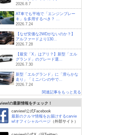
2026.8.7
AT車でも平地で「エンジンブレー
キ」を多用するべき？ ...
2026.7.24
【なぜ安価な2WDがないのか？】
アルファードより130...
2026.7.28
【最安「X」はアリ？】新型「エル
グランド」のグレード選...
2026.7.30
新型「エルグランド」に「滑らかな
走り」「ミニバンの中で...
2026.7.24
関連記事をもっと見る
rview!の最新情報をチェック！
carview!公式Facebook
最新のクルマ情報をお届けするcarvie
w!オフィシャルページ
（外部サイト）
carview!公式X（旧Twitter）