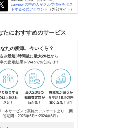
carview!の中の人がクルマ情報をポス
トする公式アカウント
（外部サイト）
なたにおすすめのサービス
あなたの愛車、今いくら？
込み
最短3時間後
に
最大20社
から
車の査定結果をWebでお知らせ！
ホンダ オデッセイ
スズキ エブリイワゴン
ホ
1：本サービスで実施のアンケートより （回
答期間：2023年6月〜2024年5月）