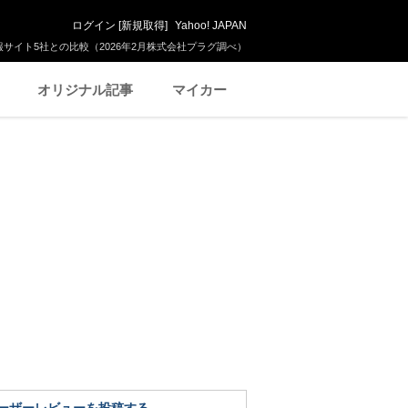
ログイン
[
新規取得
]
Yahoo! JAPAN
サイト5社との比較（2026年2月株式会社プラグ調べ）
オリジナル記事
マイカー