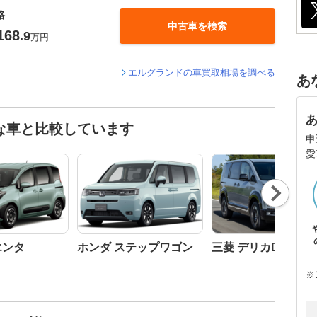
格
中古車を検索
168
.9
万円
エルグランドの車買取相場を調べる
あ
な車と比較しています
申
愛
Nex
t
エンタ
ホンダ ステップワゴン
三菱 デリカD:5
※