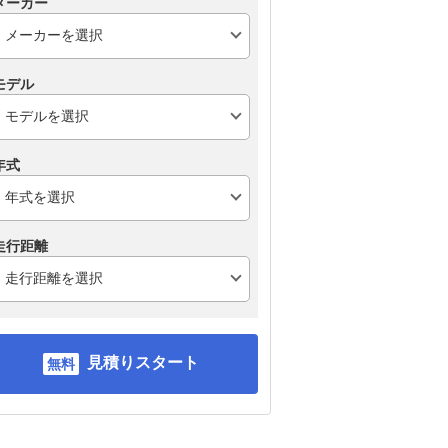
メーカー
モデル
年式
走行距離
見積りスタート