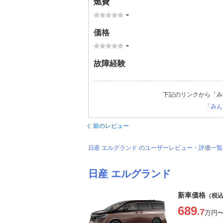
燃費
-
価格
-
故障経験
下記のリンクから「み
「みん
前のレビュー
日産 エルグランド のユーザーレビュー・評価一
日産 エルグランド
新車価格
（税
689
.7
万円