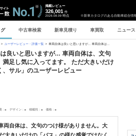
掲載レビュー
326,001
件
時点
※新車カタログのある自動車総合情報
2026.08.09
ログ
中古車検索
新車見積り
車買取
ニュース
ユーザーレビュー・評価一覧
車両自体は良いと思いますが... 車両自体は...
は良いと思いますが... 車両自体は、文句
、満足し気に入ってます。 ただ大きいだけ
く、サル」のユーザーレビュー
-
-
-
-
費
デザイン
積載性
価格
. 車両自体は、文句のつけ様がありません。大
ただ大きいだけの「バス」の様な感覚ではなく、