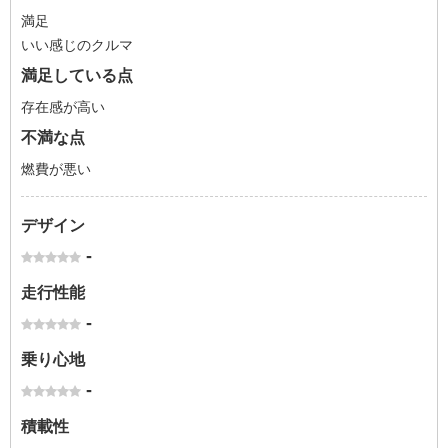
満足
いい感じのクルマ
満足している点
存在感が高い
不満な点
燃費が悪い
デザイン
-
走行性能
-
乗り心地
-
積載性