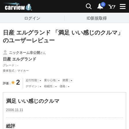
carview!
検索
通知
i
ログイン
ID新規取得
日産 エルグランド 「満足 いい感じのクルマ」
のユーザーレビュー
ニックネーム非公開
さん
日産 エルグランド
グレード：-
乗車形式：マイカー
-
-
-
2
走行性能
乗り心地
燃費
評価
-
-
-
デザイン
積載性
価格
満足 いい感じのクルマ
2006.11.11
総評