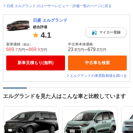
日産 エルグランド のユーザーレビュー・評価一覧のページに戻る
日産 エルグランド
総合評価
マイカー登録
4.1
新車価格
中古車本体価格
（税込）
689
869
23
679
.7
.9
.8
.0
万円〜
万円
万円〜
万円
新車見積もり(無料)
中古車を検索
エルグランドの車買取相場を調べる
エルグランドを見た人はこんな車と比較しています