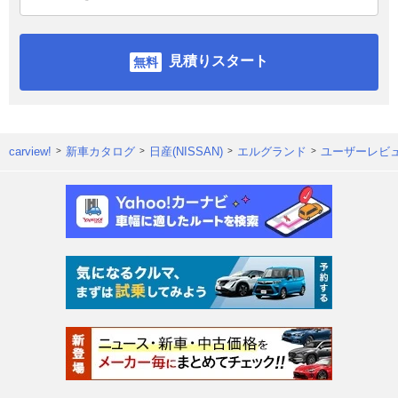
見積りスタート
carview!
新車カタログ
日産(NISSAN)
エルグランド
ユーザーレビ