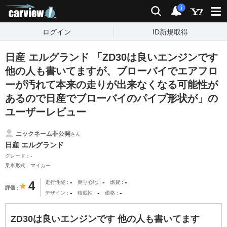
carview!
検索
通知
i
ログイン
ID新規取得
日産 エルグランド 「ZD30は良いエンジンです
他の人も書いてますが、ブローバイでエアフロ
ーが汚れて本来の走りが出来なくなる可能性が
あるので日産でブローバイのパイプ形状が」の
ユーザーレビュー
ニックネーム非公開
さん
日産 エルグランド
グレード：-
乗車形式：マイカー
-
-
-
4
走行性能
乗り心地
燃費
評価
-
-
-
デザイン
積載性
価格
ZD30は良いエンジンです 他の人も書いてます