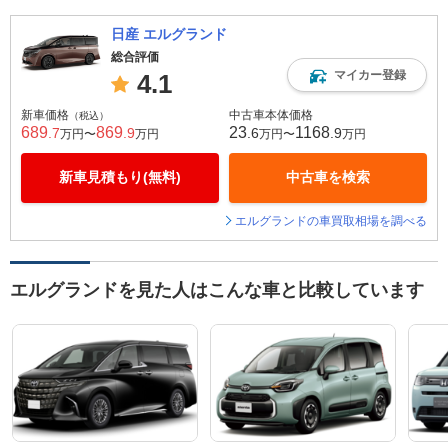
日産 エルグランド
総合評価
マイカー登録
4.1
新車価格
中古車本体価格
（税込）
689
869
23
1168
.7
.9
.6
.9
万円〜
万円
万円〜
万円
新車見積もり(無料)
中古車を検索
エルグランドの車買取相場を調べる
エルグランドを見た人はこんな車と比較しています