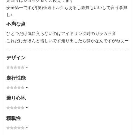
足回りはショック＆サス換えてます
安全第一ですが(笑)低速トルクもあるし燃費もいいしで言う事無
し♪
不満な点
ひとつだけ気に入らないのはアイドリング時のガラガラ音
これだけがほんと惜しいです走り出したら静かなんですがねぇー
デザイン
-
走行性能
-
乗り心地
-
積載性
-