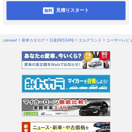
見積りスタート
carview!
新車カタログ
日産(NISSAN)
エルグランド
ユーザーレビ