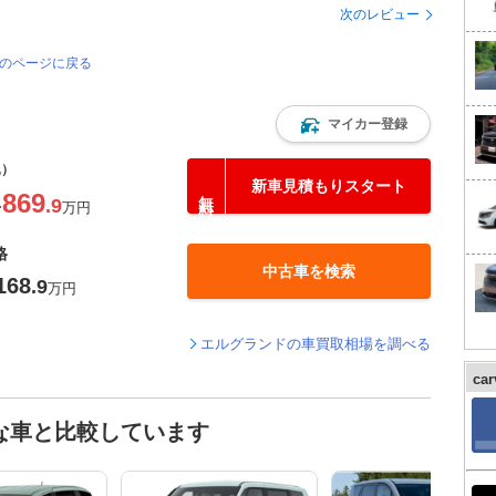
次のレビュー
覧のページに戻る
マイカー登録
込）
新車見積もりスタート
869
.9
〜
万円
格
中古車を検索
168
.9
万円
エルグランドの車買取相場を調べる
ca
な車と比較しています