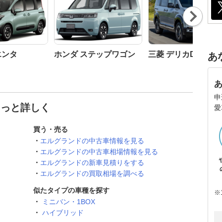
Nex
t
エンタ
ホンダ ステップワゴン
三菱 デリカD:5
あ
申
もっと詳しく
愛
買う・売る
エルグランドの中古車情報を見る
エルグランドの中古車相場情報を見る
エルグランドの新車見積りをする
エルグランドの買取相場を調べる
似たタイプの車種を探す
※
ミニバン・1BOX
ハイブリッド