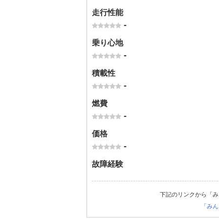
走行性能
-
乗り心地
-
積載性
-
燃費
-
価格
-
故障経験
下記のリンクから「み
「みん