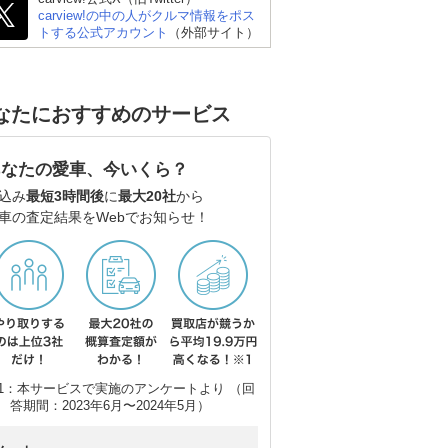
carview!の中の人がクルマ情報をポス
トする公式アカウント
（外部サイト）
スズキ エブリイワゴン
ホンダ オデッセイ
ホ
なたにおすすめのサービス
あなたの愛車、今いくら？
込み
最短3時間後
に
最大20社
から
車の査定結果をWebでお知らせ！
1：本サービスで実施のアンケートより （回
答期間：2023年6月〜2024年5月）