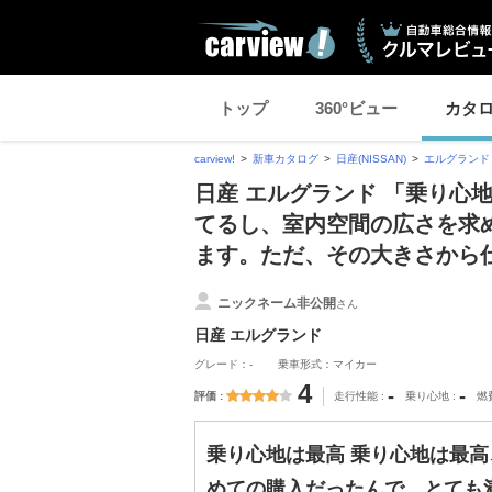
トップ
360°ビュー
カタ
carview!
新車カタログ
日産(NISSAN)
エルグランド
日産 エルグランド 「乗り心
てるし、室内空間の広さを求
ます。ただ、その大きさから
ニックネーム非公開
さん
日産 エルグランド
グレード：-
乗車形式：マイカー
4
-
-
評価
走行性能
乗り心地
燃
乗り心地は最高 乗り心地は最
めての購入だったんで、とても