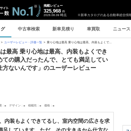
掲載レビュー
325,968
件
時点
※新車カタログのある自動車総合情報
2026.08.09
ログ
中古車検索
新車見積り
車買取
ニュース
ユーザーレビュー・評価一覧
乗り心地は最高 乗り心地は最高、内装もよくで...
地は最高 乗り心地は最高、内装もよくでき
めての購入だったんで、とても満足してい
仕方ないんです」のユーザーレビュー
-
-
-
-
費
デザイン
積載性
価格
高、内装もよくできてるし、室内空間の広さを求
満足しています。ただ、その大きさから仕方な