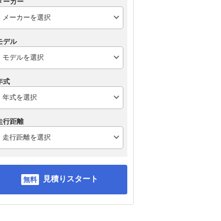
メーカー
モデル
年式
走行距離
見積りスタート