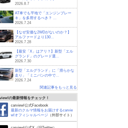
2026.8.7
AT車でも平地で「エンジンブレー
キ」を多用するべき？ ...
2026.7.24
【なぜ安価な2WDがないのか？】
アルファードより130...
2026.7.28
【最安「X」はアリ？】新型「エル
グランド」のグレード選...
2026.7.30
新型「エルグランド」に「滑らかな
走り」「ミニバンの中で...
2026.7.24
関連記事をもっと見る
rview!の最新情報をチェック！
carview!公式Facebook
最新のクルマ情報をお届けするcarvie
w!オフィシャルページ
（外部サイト）
carview!公式X（旧Twitter）