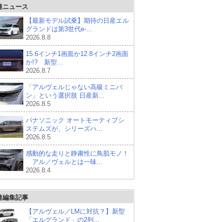
連ニュース
【最新モデル試乗】期待の日産エル
グランドは第3世代e-...
2026.8.8
15.6インチ1画面か12.8インチ2画面
か!? 新型...
2026.8.7
「アルヴェルじゃない高級ミニバ
ン」という選択肢 日産新...
2026.8.5
パナソニック オートモーティブシ
ステムズが、シリーズハ...
2026.8.5
感動的な走りと静粛性に鳥肌モノ！
アル／ヴェルとは一味...
2026.8.4
連編集記事
【アルヴェル／LMに対抗？】新型
「エルグランド」の2列...