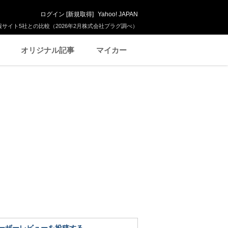
ログイン
[
新規取得
]
Yahoo! JAPAN
サイト5社との比較（2026年2月株式会社プラグ調べ）
オリジナル記事
マイカー