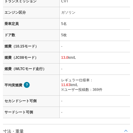
トランスミッション
CVT
エンジン区分
ガソリン
乗車定員
5名
ドア数
5枚
燃費（10.15モード）
-
燃費（JC08モード）
13.0
km/L
燃費（WLTCモード走行）
-
レギュラー仕様車：
11.63
km/L
平均実燃費
※ユーザー投稿数：369件
セカンドシート可倒
-
サードシート可倒
-
寸法・重量