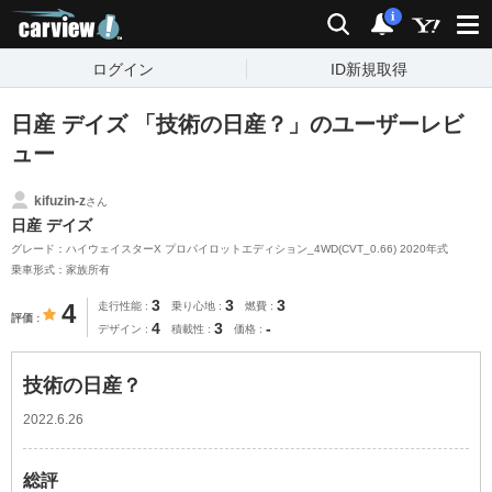
carview!
検索
通知
i
ログイン
ID新規取得
日産 デイズ 「技術の日産？」のユーザーレビ
ュー
kifuzin-z
さん
日産 デイズ
グレード：ハイウェイスターX プロパイロットエディション_4WD(CVT_0.66) 2020年式
乗車形式：家族所有
3
3
3
4
走行性能
乗り心地
燃費
評価
4
3
-
デザイン
積載性
価格
技術の日産？
2022.6.26
総評