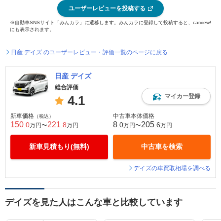
ユーザーレビューを投稿する
※自動車SNSサイト「みんカラ」に遷移します。みんカラに登録して投稿すると、carview!
にも表示されます。
日産 デイズ のユーザーレビュー・評価一覧のページに戻る
日産 デイズ
総合評価
マイカー登録
4.1
新車価格
中古車本体価格
（税込）
150
221
8
205
.0
.8
.0
.6
万円〜
万円
万円〜
万円
新車見積もり(無料)
中古車を検索
デイズの車買取相場を調べる
デイズを見た人はこんな車と比較しています