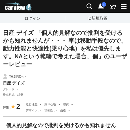
carview!
検索
通知
i
ログイン
ID新規取得
日産 デイズ 「個人的見解なので批判を受ける
かも知れませんが・・・ 車は移動手段なので、
動力性能と快適性(乗り心地）を私は優先しま
す。NAという範疇で考えた場合、個」のユーザ
ーレビュー
TAJIRO
さん
日産 デイズ
グレード：-
乗車形式：試乗
-
-
-
2
走行性能
乗り心地
燃費
評価
-
-
-
デザイン
積載性
価格
個人的見解なので批判を受けるかも知れません