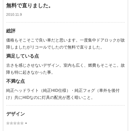
無料で直りました。
2010.11.9
総評
価格もそこそこで良い車だと思います。一度集中ドアロックが故
障しましたがリコールでしたので無料で直りました。
満足している点
古さを感じさせないデザイン。室内も広く、燃費もそこそこ。故
障も特に起きなかった事。
不満な点
純正ヘッドライト（純正HID仕様）・純正フォグ（車外を後付
け）共にHIDなのに灯具の配光が悪く暗いこと。
デザイン
-