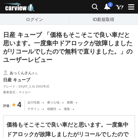
carview!
検索
通知
i
ログイン
ID新規取得
日産 キューブ 「価格もそこそこで良い車だと
思います。一度集中ドアロックが故障しました
がリコールでしたので無料で直りました。」の
ユーザーレビュー
あっくんさん
さん
日産 キューブ
グレード：SX(AT_1.4) 2002年式
乗車形式：マイカー
-
-
-
4
走行性能
乗り心地
燃費
評価
-
-
-
デザイン
積載性
価格
価格もそこそこで良い車だと思います。一度集中
ドアロックが故障しましたがリコールでしたので