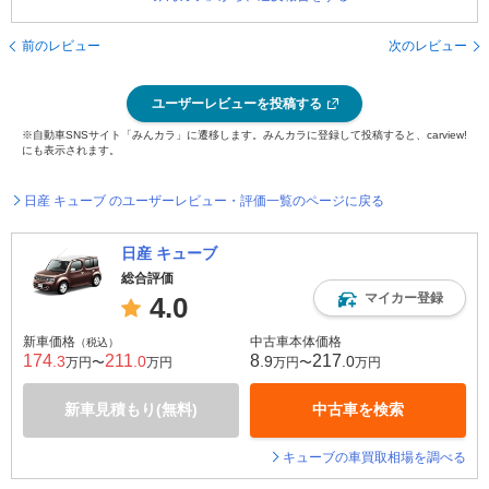
前のレビュー
次のレビュー
ユーザーレビューを投稿する
※自動車SNSサイト「みんカラ」に遷移します。みんカラに登録して投稿すると、carview!
にも表示されます。
日産 キューブ のユーザーレビュー・評価一覧のページに戻る
日産 キューブ
総合評価
マイカー登録
4.0
新車価格
中古車本体価格
（税込）
174
211
8
217
.3
.0
.9
.0
万円〜
万円
万円〜
万円
新車見積もり(無料)
中古車を検索
キューブの車買取相場を調べる