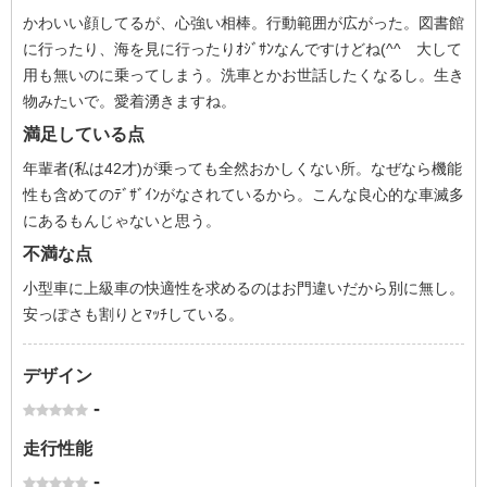
かわいい顔してるが、心強い相棒。行動範囲が広がった。図書館
に行ったり、海を見に行ったりｵｼﾞｻﾝなんですけどね(^^ゞ大して
用も無いのに乗ってしまう。洗車とかお世話したくなるし。生き
物みたいで。愛着湧きますね。
満足している点
年輩者(私は42才)が乗っても全然おかしくない所。なぜなら機能
性も含めてのﾃﾞｻﾞｲﾝがなされているから。こんな良心的な車滅多
にあるもんじゃないと思う。
不満な点
小型車に上級車の快適性を求めるのはお門違いだから別に無し。
安っぽさも割りとﾏｯﾁしている。
デザイン
-
走行性能
-