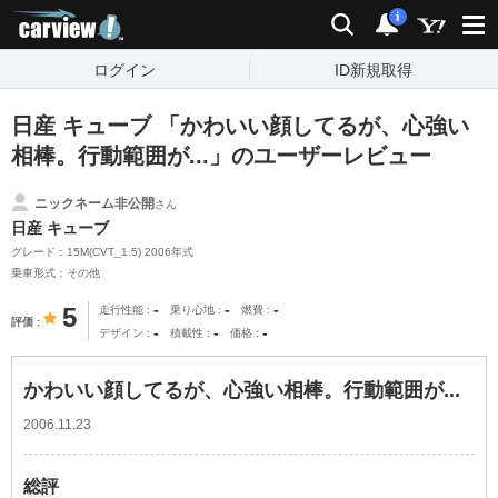
carview!
検索
通知
i
ログイン
ID新規取得
日産 キューブ 「かわいい顔してるが、心強い
相棒。行動範囲が...」のユーザーレビュー
ニックネーム非公開
さん
日産 キューブ
グレード：15M(CVT_1.5) 2006年式
乗車形式：その他
-
-
-
5
走行性能
乗り心地
燃費
評価
-
-
-
デザイン
積載性
価格
かわいい顔してるが、心強い相棒。行動範囲が...
2006.11.23
総評