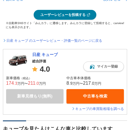
ユーザーレビューを投稿する
※自動車SNSサイト「みんカラ」に遷移します。みんカラに登録して投稿すると、carview!
にも表示されます。
日産 キューブ のユーザーレビュー・評価一覧のページに戻る
日産 キューブ
総合評価
マイカー登録
4.0
新車価格
中古車本体価格
（税込）
174
211
8
217
.3
.0
.9
.0
万円〜
万円
万円〜
万円
新車見積もり(無料)
中古車を検索
キューブの車買取相場を調べる
キューブを見た人はこんな車と比較しています