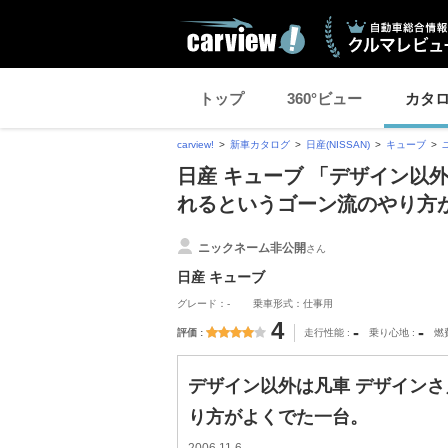
トップ
360°ビュー
カタ
carview!
新車カタログ
日産(NISSAN)
キューブ
日産 キューブ 「デザイン以
れるというゴーン流のやり方
ニックネーム非公開
さん
日産 キューブ
グレード：-
乗車形式：仕事用
4
-
-
評価
走行性能
乗り心地
燃
デザイン以外は凡車 デザイン
り方がよくでた一台。