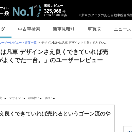
掲載レビュー
325,968
件
時点
※新車カタログのある自動車総合情報
2026.08.09
ログ
中古車検索
新車見積り
車買取
ニュース
ユーザーレビュー・評価一覧
デザイン以外は凡車 デザインさえ良くできてい...
外は凡車 デザインさえ良くできていれば売
がよくでた一台。」のユーザーレビュー
-
-
-
-
費
デザイン
積載性
価格
さえ良くできていれば売れるというゴーン流のや