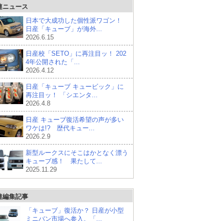
連ニュース
日本で大成功した個性派ワゴン！
日産「キューブ」が海外...
2026.6.15
日産校「SETO」に再注目ッ！ 202
4年公開された「...
2026.4.12
日産「キューブ キュービック」に
再注目ッ！ 「シエンタ...
2026.4.8
日産 キューブ復活希望の声が多い
ワケは!? 歴代キュー...
2026.2.9
新型ルークスにそこはかとなく漂う
キューブ感！ 果たして...
2025.11.29
連編集記事
「キューブ」復活か？ 日産が小型
ミニバン市場へ参入。「...