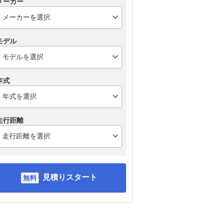
メーカー
モデル
年式
走行距離
見積りスタート