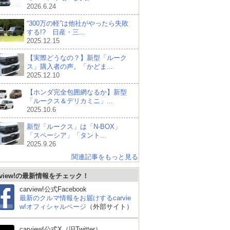
2026.6.24
“300万の軽”は他社がやったら失敗
する!? 日産・三...
2025.12.15
【実際どうなの？】新型「ルーク
ス」購入者の声。「かどま...
2025.12.10
【ホンダ完全包囲網なるか】新型
「ルークス＆デリカミニ」...
2025.10.6
新型「ルークス」は「N-BOX」
「スペーシア」「タント...
2025.9.26
関連記事をもっと見る
rview!の最新情報をチェック！
carview!公式Facebook
最新のクルマ情報をお届けするcarvie
w!オフィシャルページ
（外部サイト）
carview!公式X（旧Twitter）