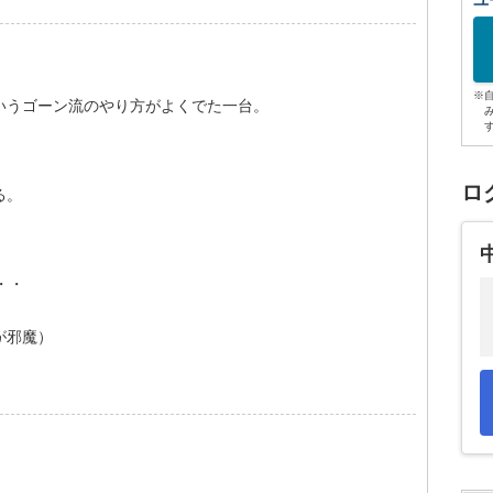
ユ
※
いうゴーン流のやり方がよくでた一台。
ロ
る。
・・
が邪魔）