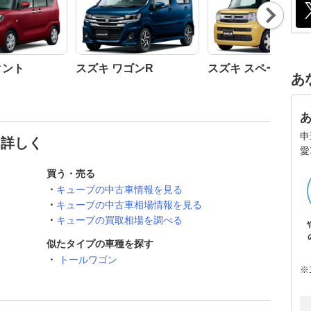
Nex
t
タント
スズキ ワゴンR
スズキ スペーシア
あ
申
と詳しく
愛
買う・売る
キューブの中古車情報を見る
キューブの中古車相場情報を見る
キューブの買取相場を調べる
似たタイプの車種を探す
トールワゴン
※