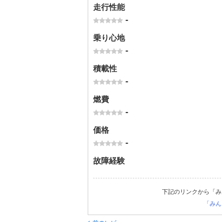
走行性能
-
乗り心地
-
積載性
-
燃費
-
価格
-
故障経験
下記のリンクから「み
「みん