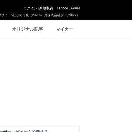
ログイン
[
新規取得
]
Yahoo! JAPAN
サイト5社との比較（2026年2月株式会社プラグ調べ）
オリジナル記事
マイカー