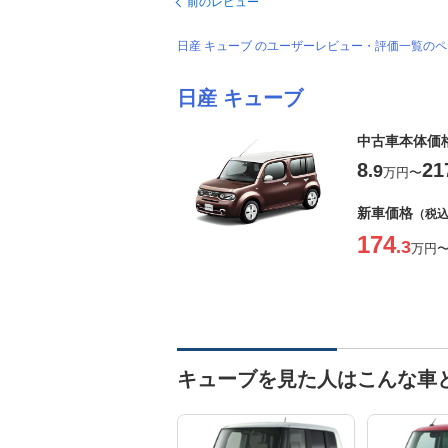
前のレビュー
日産 キューブ のユーザーレビュー・評価一覧の
日産 キューブ
中古車本体価
8
21
.9
万円
〜
新車価格
（税
174
.3
万円
キューブを見た人はこんな車