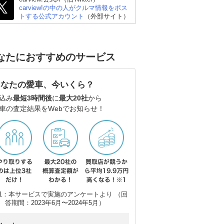
carview!の中の人がクルマ情報をポス
トする公式アカウント
（外部サイト）
トヨタ ルーミー
スズキ ソリオハイブリ
ホン
なたにおすすめのサービス
ッド
あなたの愛車、今いくら？
込み
最短3時間後
に
最大20社
から
車の査定結果をWebでお知らせ！
1：本サービスで実施のアンケートより （回
答期間：2023年6月〜2024年5月）