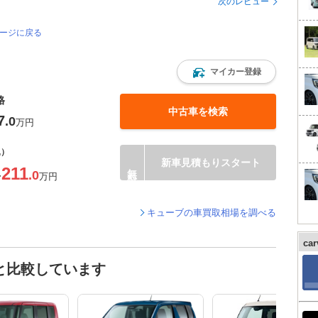
次のレビュー
ページに戻る
マイカー登録
格
中古車を検索
7
.0
万円
込）
新車見積もりスタート
211
.0
〜
万円
キューブの車買取相場を調べる
ca
と比較しています