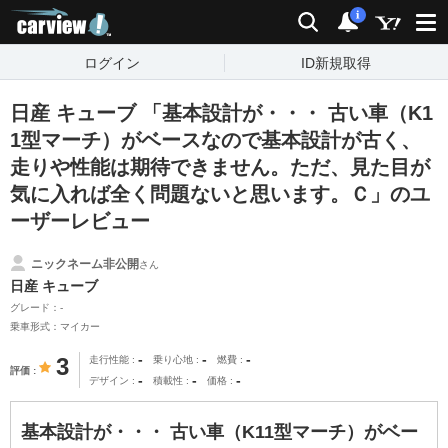
carview!
検索
通知
i
ログイン
ID新規取得
日産 キューブ 「基本設計が・・・ 古い車（K1
1型マーチ）がベースなので基本設計が古く、
走りや性能は期待できません。ただ、見た目が
気に入れば全く問題ないと思います。Ｃ」のユ
ーザーレビュー
ニックネーム非公開
さん
日産 キューブ
グレード：-
乗車形式：マイカー
-
-
-
3
走行性能
乗り心地
燃費
評価
-
-
-
デザイン
積載性
価格
基本設計が・・・ 古い車（K11型マーチ）がベー