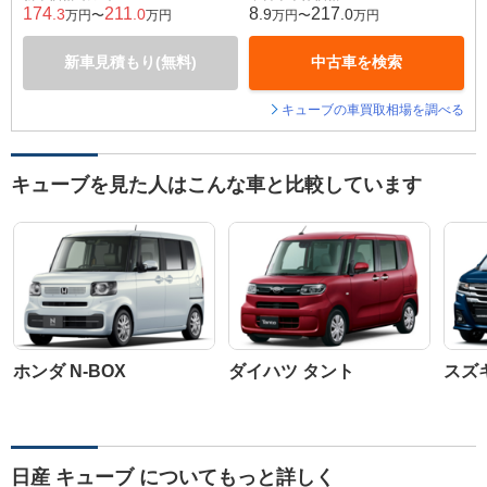
174
211
8
217
.3
.0
.9
.0
万円〜
万円
万円〜
万円
新車見積もり(無料)
中古車を検索
キューブの車買取相場を調べる
キューブを見た人はこんな車と比較しています
ホンダ N-BOX
ダイハツ タント
スズ
日産 キューブ についてもっと詳しく