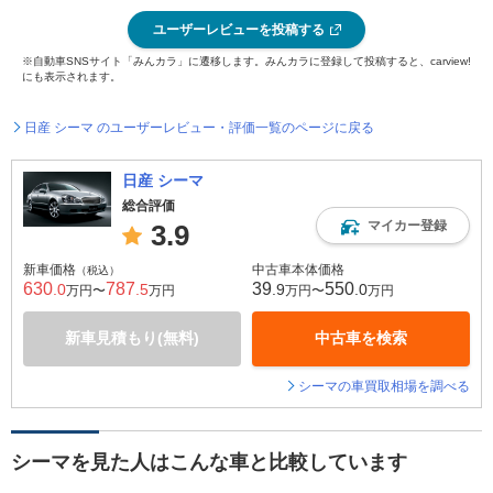
ユーザーレビューを投稿する
※自動車SNSサイト「みんカラ」に遷移します。みんカラに登録して投稿すると、carview!
にも表示されます。
日産 シーマ のユーザーレビュー・評価一覧のページに戻る
日産 シーマ
総合評価
マイカー登録
3.9
新車価格
中古車本体価格
（税込）
630
787
39
550
.0
.5
.9
.0
万円〜
万円
万円〜
万円
新車見積もり(無料)
中古車を検索
シーマの車買取相場を調べる
シーマを見た人はこんな車と比較しています