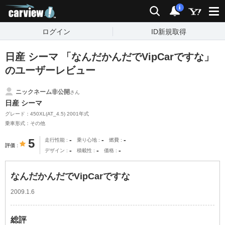
carview!
検索
通知
i
ログイン
ID新規取得
日産 シーマ 「なんだかんだでVipCarですな」
のユーザーレビュー
ニックネーム非公開
さん
日産 シーマ
グレード：450XL(AT_4.5) 2001年式
乗車形式：その他
-
-
-
5
走行性能
乗り心地
燃費
評価
-
-
-
デザイン
積載性
価格
なんだかんだでVipCarですな
2009.1.6
総評