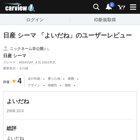
carview!
検索
通知
i
ログイン
ID新規取得
日産 シーマ 「よいだね」のユーザーレビュー
ニックネーム非公開
さん
日産 シーマ
グレード：450XV(AT_4.5) 2001年式
乗車形式：その他
-
-
-
4
走行性能
乗り心地
燃費
評価
-
-
-
デザイン
積載性
価格
よいだね
2008.10.6
総評
よいだね