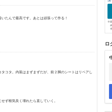
ユ
着いたんで最高です。あとは頑張って作る！
※
ロ
コタコタ。内装はまずまずだが、前２脚のシートはリペアし
にせず根気良く壊れたら直していく。