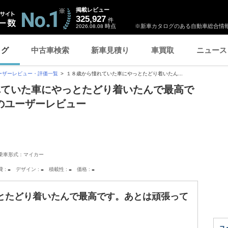
掲載レビュー
325,927
件
時点
※新車カタログのある自動車総合情報
2026.08.08
ログ
中古車検索
新車見積り
車買取
ニュース
ーザーレビュー・評価一覧
１８歳から憧れていた車にやっとたどり着いたん...
れていた車にやっとたどり着いたんで最高で
のユーザーレビュー
乗車形式：マイカー
-
-
-
-
費
デザイン
積載性
価格
とたどり着いたんで最高です。あとは頑張って