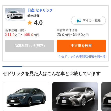
日産 セドリック
総合評価
マイカー登録
4.0
新車価格
中古車本体価格
（税込）
311
566
25
599
.0
.0
.0
.0
万円〜
万円
万円〜
万円
新車見積もり(無料)
中古車を検索
セドリックの車買取相場を調べる
セドリックを見た人はこんな車と比較しています