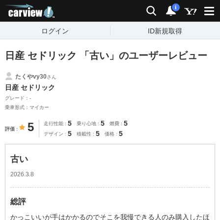
carview!
検索
通知
i
ログイン
ID新規取得
日産 セドリック 「古い」のユーザーレビュー
たくやvy30
さん
日産 セドリック
グレード：-
乗車形式：マイカー
5
5
5
5
走行性能
乗り心地
燃費
評価
5
5
5
デザイン
積載性
価格
古い
2026.3.8
総評
かっこいいが手はかかるのでそこを我慢できる人のみ購入したほ