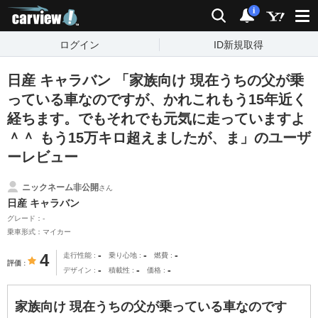
carview!
検索
通知
i
ログイン
ID新規取得
日産 キャラバン 「家族向け 現在うちの父が乗
っている車なのですが、かれこれもう15年近く
経ちます。でもそれでも元気に走っていますよ
＾＾ もう15万キロ超えましたが、ま」のユーザ
ーレビュー
ニックネーム非公開
さん
日産 キャラバン
グレード：-
乗車形式：マイカー
-
-
-
4
走行性能
乗り心地
燃費
評価
-
-
-
デザイン
積載性
価格
家族向け 現在うちの父が乗っている車なのです