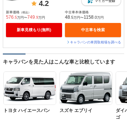
マイカー登録
4.2
新車価格
中古車本体価格
（税込）
576
749
48
1158
.5
.9
.5
.0
万円〜
万円
万円〜
万円
新車見積もり(無料)
中古車を検索
キャラバンの車買取相場を調べる
キャラバンを見た人はこんな車と比較しています
トヨタ ハイエースバン
スズキ エブリイ
ダイ
ゴ