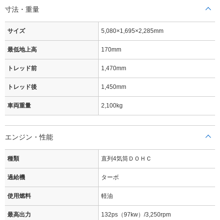
寸法・重量
サイズ
5,080×1,695×2,285mm
最低地上高
170mm
トレッド前
1,470mm
トレッド後
1,450mm
車両重量
2,100kg
エンジン・性能
種類
直列4気筒ＤＯＨＣ
過給機
ターボ
使用燃料
軽油
最高出力
132ps（97kw）/3,250rpm