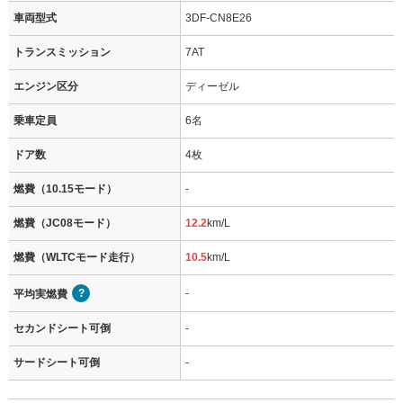
車両型式
3DF-CN8E26
トランスミッション
7AT
エンジン区分
ディーゼル
乗車定員
6名
ドア数
4枚
燃費（10.15モード）
-
燃費（JC08モード）
12.2
km/L
燃費（WLTCモード走行）
10.5
km/L
-
平均実燃費
セカンドシート可倒
-
サードシート可倒
-