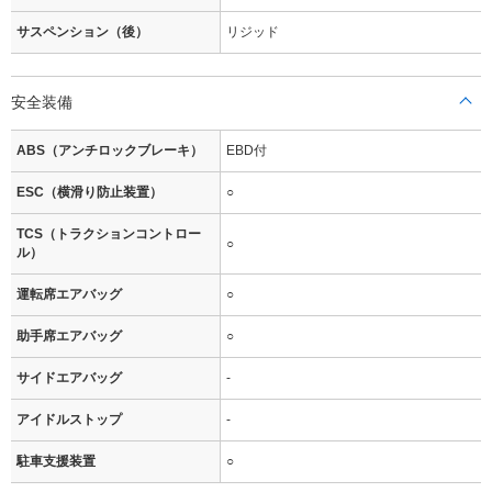
サスペンション（後）
リジッド
安全装備
ABS（アンチロックブレーキ）
EBD付
ESC（横滑り防止装置）
○
TCS（トラクションコントロー
○
ル）
運転席エアバッグ
○
助手席エアバッグ
○
サイドエアバッグ
-
アイドルストップ
-
駐車支援装置
○