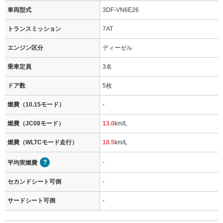
車両型式
3DF-VN6E26
トランスミッション
7AT
エンジン区分
ディーゼル
乗車定員
3名
ドア数
5枚
燃費（10.15モード）
-
燃費（JC08モード）
13.0
km/L
燃費（WLTCモード走行）
10.5
km/L
-
平均実燃費
セカンドシート可倒
-
サードシート可倒
-