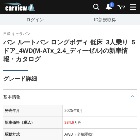
carview!
検索
通知
i
ログイン
ID新規取得
日産 キャラバン
バン ルートバン ロングボディ 低床_3人乗り_5
ドア_4WD(M-ATx_2.4_ディーゼル)の新車情
報・カタログ
グレード詳細
基本情報
発売年月
2025年8月
新車価格（税込）
384.6
万円
駆動方式
AWD（全輪駆動）