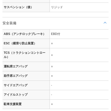
サスペンション（後）
リジッド
安全装備
ABS（アンチロックブレーキ）
EBD付
ESC（横滑り防止装置）
○
TCS（トラクションコントロー
○
ル）
運転席エアバッグ
○
助手席エアバッグ
○
サイドエアバッグ
-
アイドルストップ
-
駐車支援装置
○