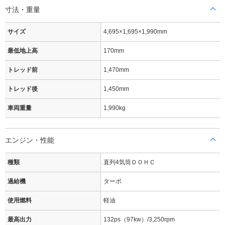
寸法・重量
サイズ
4,695×1,695×1,990mm
最低地上高
170mm
トレッド前
1,470mm
トレッド後
1,450mm
車両重量
1,990kg
エンジン・性能
種類
直列4気筒ＤＯＨＣ
過給機
ターボ
使用燃料
軽油
最高出力
132ps（97kw）/3,250rpm