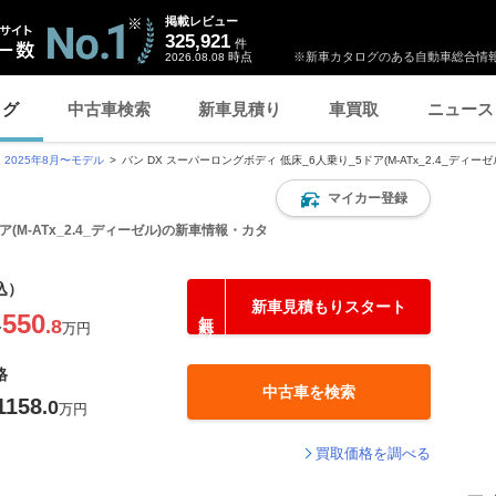
掲載レビュー
325,921
件
時点
※新車カタログのある自動車総合情報
2026.08.08
ログ
中古車検索
新車見積り
車買取
ニュース
2025年8月〜モデル
バン DX スーパーロングボディ 低床_6人乗り_5ドア(M-ATx_2.4_ディ
マイカー登録
ア(M-ATx_2.4_ディーゼル)の新車情報・カタ
込）
新車見積もりスタート
550
.8
〜
万円
格
中古車を検索
1158
.0
万円
買取価格を調べる