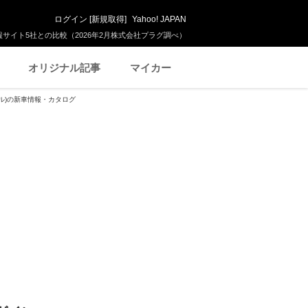
ログイン
[
新規取得
]
Yahoo! JAPAN
サイト5社との比較（2026年2月株式会社プラグ調べ）
オリジナル記事
マイカー
ーゼル)の新車情報・カタログ