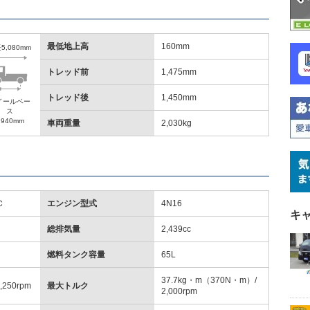
最低地上高
160mm
5,080mm
トレッド前
1,475mm
トレッド後
1,450mm
イールベー
ス
,940mm
車両重量
2,030kg
Ｃ
エンジン型式
4N16
キ
総排気量
2,439cc
燃料タンク容量
65L
37.7kg・m（370N・m）/
,250rpm
最大トルク
2,000rpm