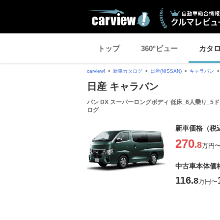
トップ
360°ビュー
カタ
carview!
新車カタログ
日産(NISSAN)
キャラバン
日産 キャラバン
バン DX スーパーロングボディ 低床_6人乗り_5ド
ログ
新車価格（税
270
.8
万円
中古車本体価
116
.8
万円
〜