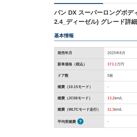
バン DX スーパーロングボディ 
2.4_ディーゼル) グレード詳
基本情報
発売年月
2025年8月
新車価格（税込）
373.1
万円
ドア数
5枚
燃費（10.15モード）
-
燃費（JC08モード）
13.2
km/L
燃費（WLTCモード走行）
11.3
km/L
-
平均実燃費