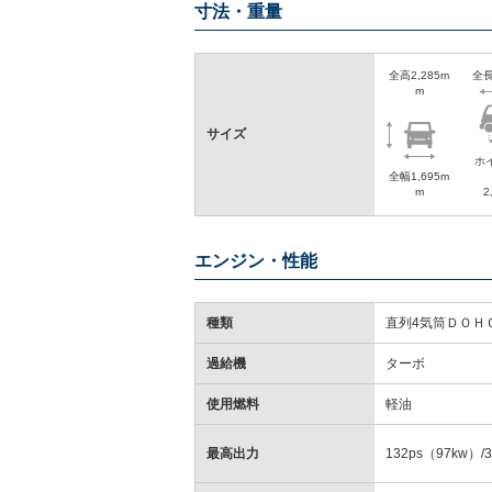
寸法・重量
全高2,285m
全長
m
サイズ
ホ
全幅1,695m
m
2
エンジン・性能
種類
直列4気筒ＤＯＨ
過給機
ターボ
使用燃料
軽油
最高出力
132ps（97kw）/3