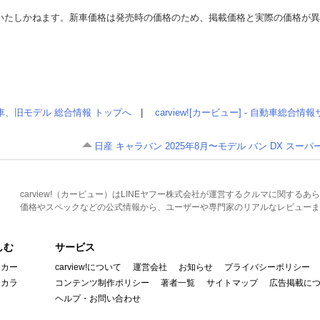
いたしかねます。新車価格は発売時の価格のため、掲載価格と実際の価格が
車、旧モデル 総合情報 トップへ
|
carview![カービュー] - 自動車総合
日産 キャラバン 2025年8月〜モデル バン DX スーパ
carview!（カービュー）はLINEヤフー株式会社が運営するクルマに関す
価格やスペックなどの公式情報から、ユーザーや専門家のリアルなレビューま
しむ
サービス
イカー
carview!について
運営会社
お知らせ
プライバシーポリシー
んカラ
コンテンツ制作ポリシー
著者一覧
サイトマップ
広告掲載に
ヘルプ・お問い合わせ