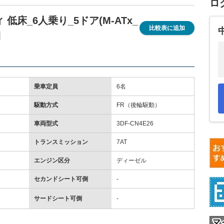
ロ
低床_6人乗り_5ドア(M-ATx_
比較表に追加
細
乗車定員
6名
駆動方式
FR（後輪駆動）
車両型式
3DF-CN4E26
トランスミッション
7AT
エンジン区分
ディーゼル
セカンドシート可倒
-
サードシート可倒
-