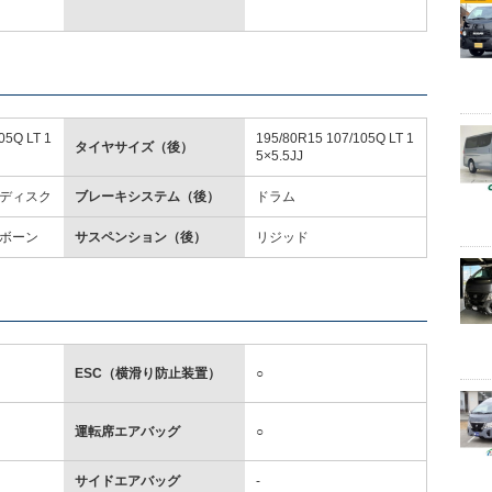
05Q LT 1
195/80R15 107/105Q LT 1
タイヤサイズ（後）
5×5.5JJ
ディスク
ブレーキシステム（後）
ドラム
ボーン
サスペンション（後）
リジッド
ESC（横滑り防止装置）
○
運転席エアバッグ
○
サイドエアバッグ
-