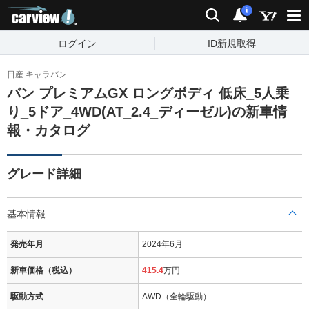
carview!
検索
通知
i
ログイン
ID新規取得
日産 キャラバン
バン プレミアムGX ロングボディ 低床_5人乗
り_5ドア_4WD(AT_2.4_ディーゼル)の新車情
報・カタログ
グレード詳細
基本情報
発売年月
2024年6月
新車価格（税込）
415.4
万円
駆動方式
AWD（全輪駆動）