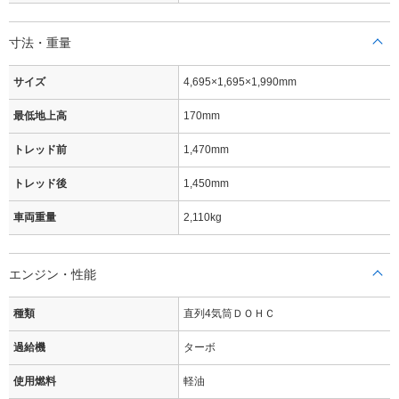
寸法・重量
サイズ
4,695×1,695×1,990mm
最低地上高
170mm
トレッド前
1,470mm
トレッド後
1,450mm
車両重量
2,110kg
エンジン・性能
種類
直列4気筒ＤＯＨＣ
過給機
ターボ
使用燃料
軽油