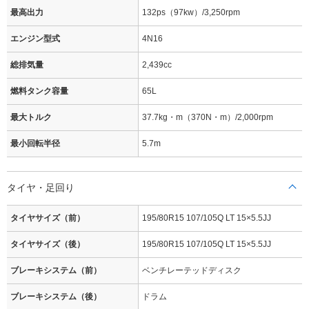
最高出力
132ps（97kw）/3,250rpm
エンジン型式
4N16
総排気量
2,439cc
燃料タンク容量
65L
最大トルク
37.7kg・m（370N・m）/2,000rpm
最小回転半径
5.7m
タイヤ・足回り
タイヤサイズ（前）
195/80R15 107/105Q LT 15×5.5JJ
タイヤサイズ（後）
195/80R15 107/105Q LT 15×5.5JJ
ブレーキシステム（前）
ベンチレーテッドディスク
ブレーキシステム（後）
ドラム