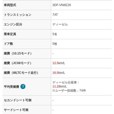
車両型式
3DF-VN6E26
トランスミッション
7AT
エンジン区分
ディーゼル
乗車定員
5名
ドア数
5枚
燃費（10.15モード）
-
燃費（JC08モード）
12.5
km/L
燃費（WLTCモード走行）
10.5
km/L
ディーゼル仕様車：
11.28
km/L
平均実燃費
※ユーザー投稿数：74件
セカンドシート可倒
-
サードシート可倒
-