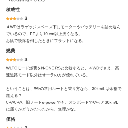
積載性
3
４WDはラゲッジスペース下にモーターやバッテリーを詰め込ん
でいるので、FFより10 cm以上浅くなる。
お陰で後席を倒したときにフラットになる。
燃費
3
WLTCモード燃費をN-ONE RSと比較すると、４WDでさえ、高
速道路モード以外はオーラの方が優れている。
ということは、ﾜﾀｼの常用ルートと乗り方なら、30km/Lは余裕で
超える？
いやいや、旧ノートe-powerでも、オンボードでやっと30km/L
に届くかどうかだったから、無理かな。
価格