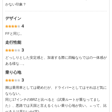
かない印象？
デザイン
4
FFと同じ。
走行性能
3
どっしりとした安定感と、加速する際に四輪ならではの一体感が
ある様な…。
乗り心地
3
脚は乗用車としては硬めだが、ドライバーとしてはそれほど気に
ならない。
同じ17インチのBRZと比べると（試乗ルートが重なってまし
た）、悪路では天国と言えるくらい乗り心地が良い。←って、比
べる人は居ないか(笑)