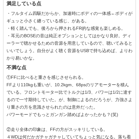
満足している点
・フルタイム四駆だからか、加速時にボディの一体感←ボディが
ギュッと小さく纏っている感じ、がある。
・軽く踏んでも、後ろから押されるFR的な感覚も楽しめる。
・耳元のBOSEの音は純正オプションとしてはかなり良好。ディ
ーラーで聴かせるための音源を用意しているので、聴いてみると
いいでしょう。自分がよく聴く音源をUSBで持ち込めば、よりわ
かり易いかな。
不満な点
①FFに比べると重さを感じさせられる。
FFより110kgも重いが、10.2kgm、68psのリアモーターを積ん
でいる。フロントモーター比でトルクは1/3、パワーは1/2に達す
るので一寸期待していた。が、制御によるのだろうが、力強さよ
り重さの方を意識させられたのは意外だった。
パワーモードでもっとガンガン踏めばよかったかも？(笑)
②走り全体の印象は、FFの方がスッキリしている。
４WDは何だかガチャガチャしていてちょっと気になる。落ち着