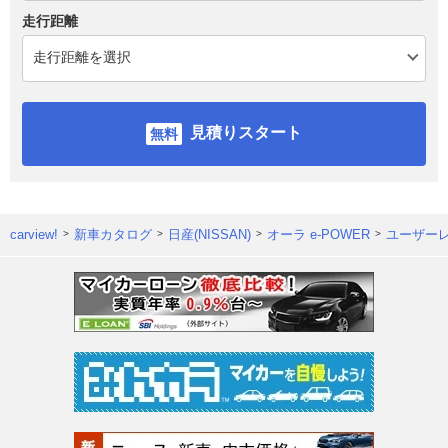
走行距離
見積りスタート
carview!
新車カタログ
日産(NISSAN)
オーラ e-POWER
ユーザー