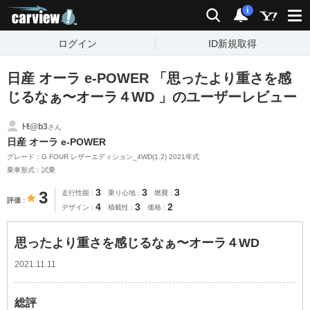
carview!
検索
通知
i
ログイン
ID新規取得
日産 オーラ e-POWER 「思ったより重さを感
じるなぁ〜オーラ４WD 」のユーザーレビュー
ﾄﾓ@b3
さん
日産 オーラ e-POWER
グレード：G FOUR レザーエディション_4WD(1.2) 2021年式
乗車形式：試乗
3
3
3
3
走行性能
乗り心地
燃費
評価
4
3
2
デザイン
積載性
価格
思ったより重さを感じるなぁ〜オーラ４WD
2021.11.11
総評