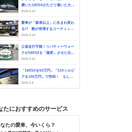
磨いた180SXがたどり着いた大人
の理想形…CARTUNE PickUpCar
2026.6.23
s 2026
愛車が「新車以上」に生まれ変わ
る!? 艶が倍増するコーティング
や最新車高調が登場
2026.3.14
公道走行可能！リバティーウォー
クが180SXを「激変」させた伝説
のスーパーシルエット仕様
2026.2.15
「180SXを50万円」「S15シルビ
アを100万円」で売却！ もし今
もってたら……売って後悔した愛
2026.2.9
車の話
なたにおすすめのサービス
あなたの愛車、今いくら？