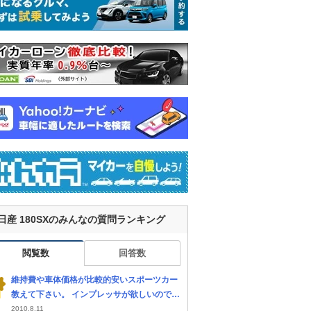
日産 180SXのみんなの質問ランキング
閲覧数
回答数
維持費や車体価格が比較的安いスポーツカー
教えて下さい。 インプレッサが欲しいのです
が手を出せないので180sxかロードスター当
2010.8.11