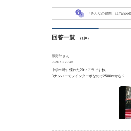
「みんなの質問」はYaho
回答一覧
（1件）
豚野郎さん
2026.6.1 20:49
中学の時に憧れた20ソアラですね。
3ナンバーでツインターボなので2500ccかな？