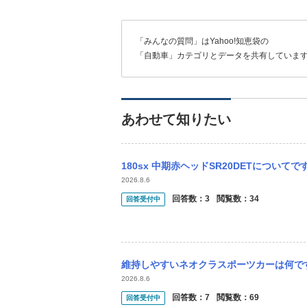
「みんなの質問」はYahoo!知恵袋の
「自動車」カテゴリとデータを共有していま
あわせて知りたい
180sx 中期赤ヘッドSR20DETについてです。 先日信号待ちでNに入れたところ
2026.8.6
回答数：
3
閲覧数：
34
回答受付中
維持しやすいネオクラスポーツカーは何ですか？ スープラ（70、80）、ER34、18
2026.8.6
回答数：
7
閲覧数：
69
回答受付中