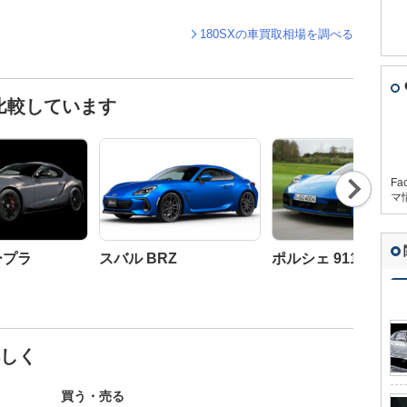
180SXの車買取相場を調べる
と比較しています
Nex
Fa
t
マ
ープラ
スバル BRZ
ポルシェ 911
詳しく
買う・売る