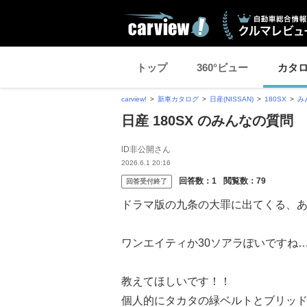
トップ
360°ビュー
カタ
carview!
新車カタログ
日産(NISSAN)
180SX
み
日産 180SX のみんなの質問
lD非公開さん
2026.6.1 20:16
回答数：
1
閲覧数：
79
回答受付終了
ドラマ版の九条の大罪に出てくる、あ
ワンエイティか30ソアラぽいですね
教えてほしいです！！
個人的にタカタの緑ベルトとブリッ