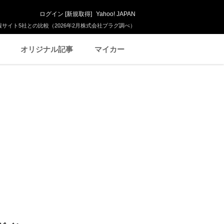
ログイン
[
新規取得
]
Yahoo! JAPAN
サイト5社との比較（2026年2月株式会社プラグ調べ）
オリジナル記事
マイカー