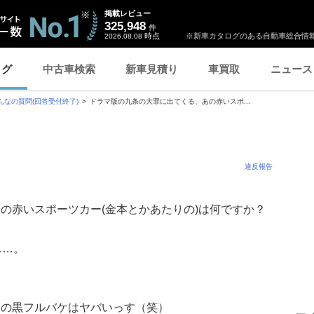
掲載レビュー
325,948
件
時点
※新車カタログのある自動車総合情報
2026.08.08
ログ
中古車検索
新車見積り
車買取
ニュース
んなの質問(回答受付終了)
ドラマ版の九条の大罪に出てくる、あの赤いスポ...
違反報告
の赤いスポーツカー(金本とかあたりの)は何ですか？
……。
ドの黒フルバケはヤバいっす（笑）