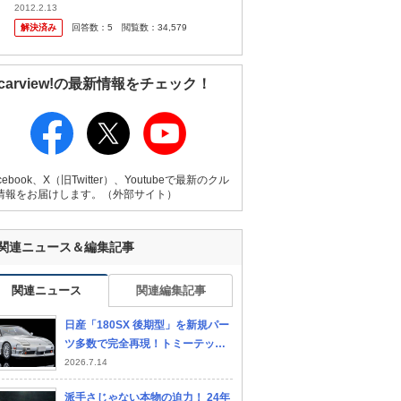
か? 僕は最近までセルシオ=庶民の車ってイ
2012.2.13
メージがありました。だからヤンキーはセル
解決済み
回答数：
5
閲覧数：
34,579
シオ買えると思ってました。 け
carview!の最新情報をチェック！
cebook、X（旧Twitter）、Youtubeで最新のクル
情報をお届けします。（外部サイト）
関連ニュース＆編集記事
ホンダ プレリュード
シボレー コルベット ク
シ
ーペ
関連ニュース
関連編集記事
日産「180SX 後期型」を新規パー
ツ多数で完全再現！トミーテック
1/64ミニカー【LE VOLANT モデ
2026.7.14
ルカー俱楽部】
派手さじゃない本物の迫力！ 24年