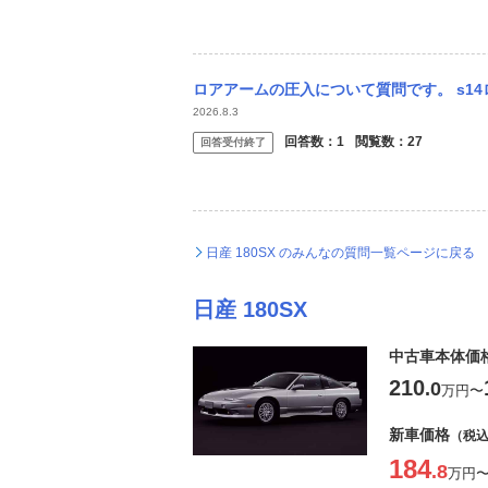
ロアアームの圧入について質問です。 s14ロアアームにs13ボールジョイントは圧入
2026.8.3
回答数：
1
閲覧数：
27
回答受付終了
日産 180SX のみんなの質問一覧ページに戻る
日産 180SX
中古車本体価
210
.0
万円
〜
新車価格
（税
184
.8
万円