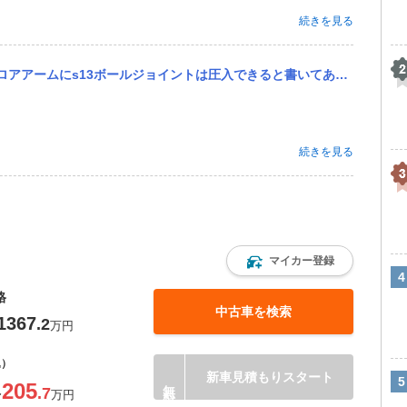
続きを見る
できると書いてあったのですが、逆のs13ロアアームにs14ボールジョイントの圧力はできるのでしょうか？ 180...
続きを見る
マイカー登録
格
中古車を検索
1367
.2
万円
込）
新車見積もりスタート
205
.7
〜
万円