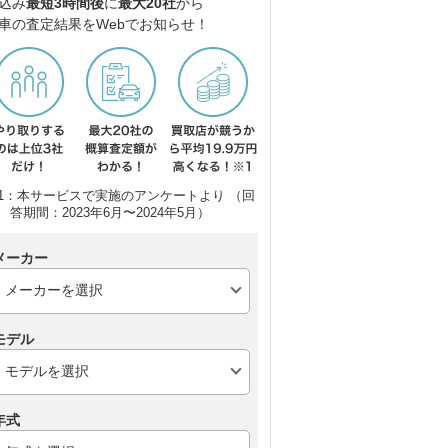
込み
最短3時間後
に
最大20社
から
車の査定結果をWebでお知らせ！
1：本サービスで実施のアンケートより （回
答期間：2023年6月〜2024年5月）
メーカー
モデル
年式