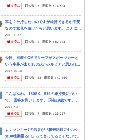
たりにしようと思っているのですが、 お勧め
解決済み
回答数：
7
閲覧数：
74,584
の車がありましたら教えて下...
車を２台持ちたいのですが維持できるか不安
なので意見を頂けたらと思います。 こんにち
は。 現在普通車に乗っているのですが今度乗
2013.11.15
り換えようと思います。 車種は、プライベー
解決済み
回答数：
8
閲覧数：
52,824
ト(ドリフト)用に180SX...
今日、日産のCMでリーフがスポーツカーと
いう字幕が出た180SXかシルビアと思われる
クルマと加速勝負をするのを見ました 結果は
2015.10.10
CMとして当たり前ですがリーフが勝ちリー
解決済み
回答数：
28
閲覧数：
49,459
フは電気自動車なのにこんなの...
こんばんわ。 180SX、S15の維持費につい
て。 回答お願いします。 現在19歳です。 ま
だ先になるのですが、欲しい車が180SX、S1
2013.7.27
5などの車です。 そこで上記の車の維持費が
解決済み
回答数：
7
閲覧数：
35,057
知りたいの...
よくヤンキー?の若者が『将来絶対にセルシ
オ30後期乗る!!!』って言ってるじゃないです