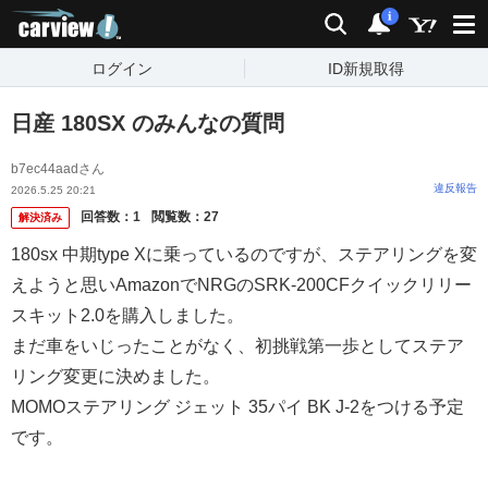
carview!
検索
通知
i
ログイン
ID新規取得
日産 180SX のみんなの質問
b7ec44aadさん
違反報告
2026.5.25 20:21
回答数：
1
閲覧数：
27
解決済み
180sx 中期type Xに乗っているのですが、ステアリングを変
えようと思いAmazonでNRGのSRK-200CFクイックリリー
スキット2.0を購入しました。
まだ車をいじったことがなく、初挑戦第一歩としてステア
リング変更に決めました。
MOMOステアリング ジェット 35パイ BK J-2をつける予定
です。