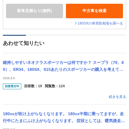
新車見積もり(無料)
中古車を検索
180SXの車買取相場を調べる
あわせて知りたい
維持しやすいネオクラスポーツカーは何ですか？ スープラ（70、8
0）、ER34、180SX、S15あたりのスポーツカーの購入を考えてい
るんですが、パーツの入手や整備性などで言えば維持しやすいの
2026.8.6
は...
回答数：
10
閲覧数：
124
回答受付中
続きを見る
180sxが吹け上がらなくなります。 180sx中期に乗ってますが、走
行中にたまにふけ上がらなくなります。 症状としては、暖気後走り
始めて2~3時間ほどは特に問題なく走れます。 2~3時間以上...