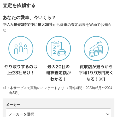
査定を依頼する
あなたの愛車、今いくら？
申込み
最短3時間後
に
最大20社
から愛車の査定結果をWebでお知ら
せ！
※1：本サービスで実施のアンケートより （回答期間：2023年6月〜2024
年5月）
メーカー