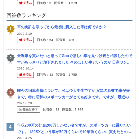
解決済み
回答数：
5
閲覧数：
34,579
け
回答数ランキング
車の免許を取ってから最初に購入した車は何ですか？
2022.2.19
解決済み
回答数：
63
閲覧数：
786
最近車を買いたいと思ってGooでほしい車を見つけ親と相談したので
すがあっさりと却下されました そのほしい車というのが 日産ワンビ
ア(シルビアS13と180sxを合わせた車) 走行距離5.6万km 年式
2015.10.14
解決済み
回答数：
43
閲覧数：
2,755
昨今の旧車高騰について。私は今大学生ですが 父親の影響で車が好
きで、特に昭和のスポーツカーがとても好きです。ですが、最近の旧
車高騰には怒り心頭です。私の父親が若い頃は、 シルビアやR32、
2024.6.20
回答受付終了
回答数：
32
閲覧数：
1,394
フェア...
年収200万の貯金200万しかない者ですが、スポーツカーに乗りたい
です。 180SXという車が50万くらいで10年前くらいに買えたとのこ
とですが、カーセンサーなどではなぜか高いです。 どこに行け...
2022.4.25