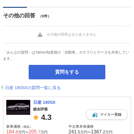
その他の回答
（0件）
その他の回答はまだありません
「みんなの質問」はYahoo!知恵袋の「自動車」カテゴリとデータを共有してい
ます。
質問をする
日産 180SXの質問一覧に戻る
日産 180SX
総合評価
マイカー登録
4.3
新車価格
中古車本体価格
（税込）
184
205
241
1367
.8
.7
.5
.2
万円〜
万円
万円〜
万円