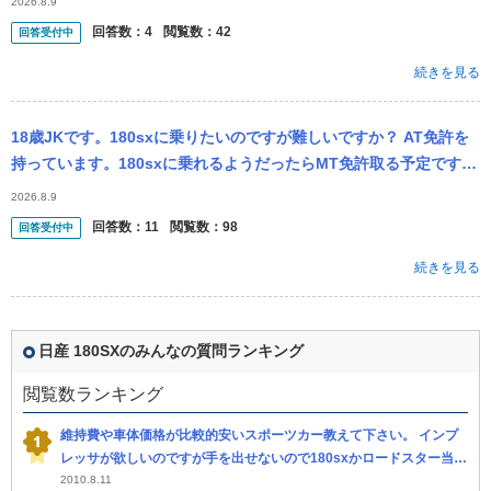
2026.8.9
回答数：
4
閲覧数：
42
回答受付中
続きを見る
18歳JKです。180sxに乗りたいのですが難しいですか？ AT免許を
持っています。180sxに乗れるようだったらMT免許取る予定です。
できれば来年の6月9日が誕生日なのでその日に納車したいです...
2026.8.9
回答数：
11
閲覧数：
98
回答受付中
続きを見る
日産 180SXのみんなの質問ランキング
閲覧数ランキング
維持費や車体価格が比較的安いスポーツカー教えて下さい。 インプ
レッサが欲しいのですが手を出せないので180sxかロードスター当た
りにしようと思っているのですが、 お勧めの車がありましたら教え
2010.8.11