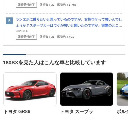
回答受付終了
回答数：
32
閲覧数：
1,768
ランエボに乗りたいと思っているのですが、女性ウケって悪いんでし
ょうか？スポーツカーはウケが悪いと聞いたのですが、実際のところ
どうなのか気になります。 (MR-2、70スープラ、180SXなどもど...
2023.8.6
回答受付終了
回答数：
31
閲覧数：
491
180SXを見た人はこんな車と比較しています
トヨタ GR86
トヨタ スープラ
ポルシ