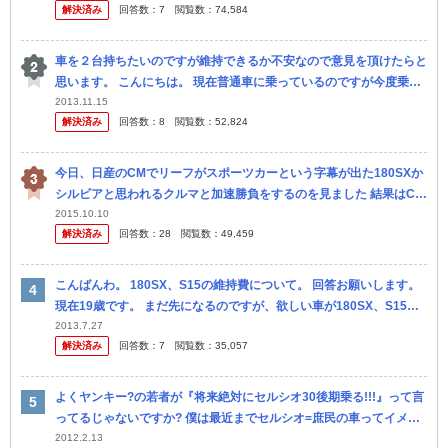
解決済み
回答数：
7
閲覧数：
74,584
て下...
車を２台持ちたいのですが維持できるか不安なので意見を頂けたらと
思います。 こんにちは。 現在普通車に乗っているのですが今度乗り
換えようと思います。 車種は、プライベート(ドリフト)用に180SX...
2013.11.15
解決済み
回答数：
8
閲覧数：
52,824
今日、日産のCMでリーフがスポーツカーという字幕が出た180SXか
シルビアと思われるクルマと加速勝負をするのを見ました 結果はCM
として当たり前ですがリーフが勝ちリーフは電気自動車なのにこんな
2015.10.10
解決済み
回答数：
28
閲覧数：
49,459
の...
こんばんわ。 180SX、S15の維持費について。 回答お願いします。
現在19歳です。 まだ先になるのですが、欲しい車が180SX、S15な
どの車です。 そこで上記の車の維持費が知りたいの...
2013.7.27
解決済み
回答数：
7
閲覧数：
35,057
よくヤンキー?の若者が『将来絶対にセルシオ30後期乗る!!!』って言
ってるじゃないですか? 僕は最近までセルシオ=庶民の車ってイメー
ジがありました。だからヤンキーはセルシオ買えると思ってました。
2012.2.13