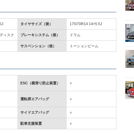
5J
タイヤサイズ（後）
175/70R14 14×5.5J
ディスク
ブレーキシステム（後）
ドラム
サスペンション（後）
トーションビーム
ESC（横滑り防止装置）
○
運転席エアバッグ
○
サイドエアバッグ
○
駐車支援装置
○