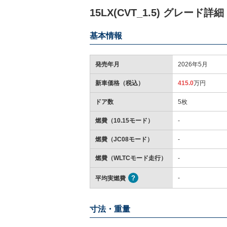
15LX(CVT_1.5) グレード詳細
基本情報
発売年月
2026年5月
新車価格（税込）
415.0
万円
ドア数
5枚
燃費（10.15モード）
-
燃費（JC08モード）
-
燃費（WLTCモード走行）
-
-
平均実燃費
寸法・重量