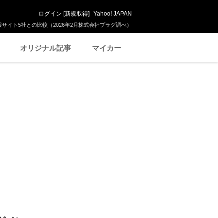
ログイン
[
新規取得
]
Yahoo! JAPAN
サイト5社との比較（2026年2月株式会社プラグ調べ）
オリジナル記事
マイカー