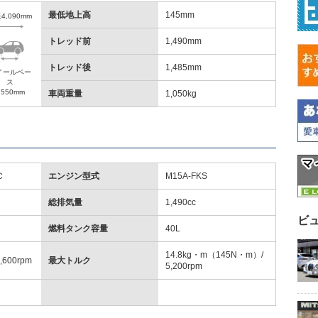
最低地上高
145mm
4,090mm
トレッド前
1,490mm
トレッド後
1,485mm
イールベー
ス
,550mm
車両重量
1,050kg
Ｃ
エンジン型式
M15A-FKS
総排気量
1,490cc
ビ
燃料タンク容量
40L
14.8kg・m（145N・m）/
,600rpm
最大トルク
5,200rpm