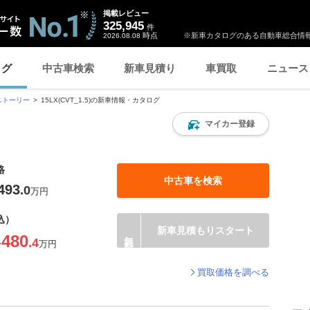
掲載レビュー
325,945
件
時点
※新車カタログのある自動車総合情報
2026.08.08
ログ
中古車検索
新車見積り
車買取
ニュース
ストーリー
15LX(CVT_1.5)の新車情報・カタログ
マイカー登録
格
中古車を検索
493
.0
万円
込）
新車見積もりスタート
480
.4
〜
万円
買取価格を調べる