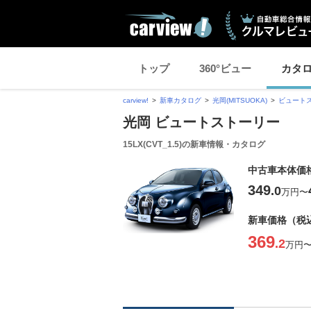
トップ
360°ビュー
カタ
carview!
新車カタログ
光岡(MITSUOKA)
ビュート
光岡 ビュートストーリー
15LX(CVT_1.5)の新車情報・カタログ
中古車本体価
349
.0
万円
〜
新車価格（税
369
.2
万円