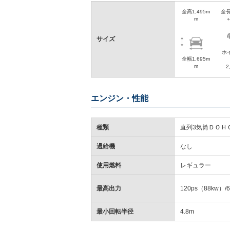
全高1,495m
全長
m
サイズ
ホ
全幅1,695m
m
2
エンジン・性能
種類
直列3気筒ＤＯＨ
過給機
なし
使用燃料
レギュラー
最高出力
120ps（88kw）/6
最小回転半径
4.8m