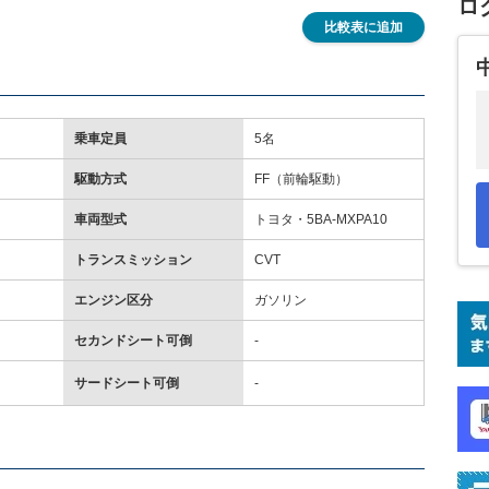
ロ
比較表に追加
乗車定員
5名
駆動方式
FF（前輪駆動）
車両型式
トヨタ・5BA-MXPA10
トランスミッション
CVT
エンジン区分
ガソリン
セカンドシート可倒
-
サードシート可倒
-