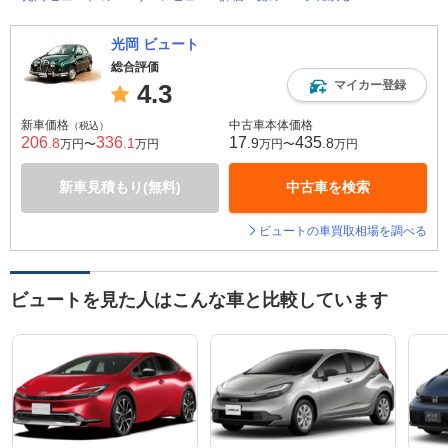
光岡 ビュート
総合評価
マイカー登録
4.3
新車価格
中古車本体価格
（税込）
206
336
17
435
.8
.1
.9
.8
万円〜
万円
万円〜
万円
新車見積もり(無料)
中古車を検索
ビュートの車買取相場を調べる
ビュートを見た人はこんな車と比較しています