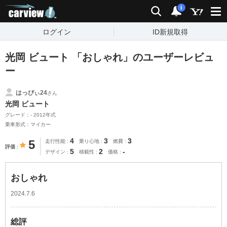
carview!
検索
通知
i
ログイン
ID新規取得
光岡 ビュート 「おしゃれ」のユーザーレビュ
ー
はっぴぃ24
さん
光岡 ビュート
グレード：- 2012年式
乗車形式：マイカー
4
3
3
5
走行性能
乗り心地
燃費
評価
5
2
-
デザイン
積載性
価格
おしゃれ
2024.7.6
総評