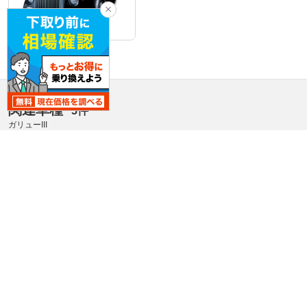
2008年2月〜モデル
関連車種
5件
ガリューIII
カスタム・スポーツ
カスタム・スポーツ
カス
ガリューリムジンS50
ガリュー クラシック
ガリュ