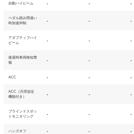
-
-
-
自動ハイビーム
ペダル踏み間違い
-
-
-
時加速抑制
アダプティブハイ
-
-
-
ビーム
後退時車両検知警
-
-
-
報
-
-
-
ACC
ACC（渋滞追従
-
-
-
機能付き）
ブラインドスポッ
-
-
-
トモニタリング
-
-
-
ハンズオフ