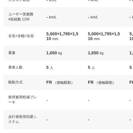
km/L
km/L
ユーザー実燃費
-
-
-
km/L
km/L
※投稿数 12件
5,000×1,795×1,5
5,000×1,795×1,5
5
全長×全幅×全高
10
10
1
mm
mm
1,650
1,650
1
重量
kg
kg
5
5
5
乗車人数
人
人
FR
FR
F
駆動方式
（後輪駆動）
（後輪駆動）
衝突被害軽減ブレ
-
-
-
ーキ
歩行者衝突回避シ
-
-
-
ステム