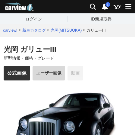
carview!
検索
通知
i
ログイン
ID新規取得
carview!
新車カタログ
光岡(MITSUOKA)
ガリューIII
光岡 ガリューIII
新型情報・価格・グレード
公式画像
ユーザー画像
動画