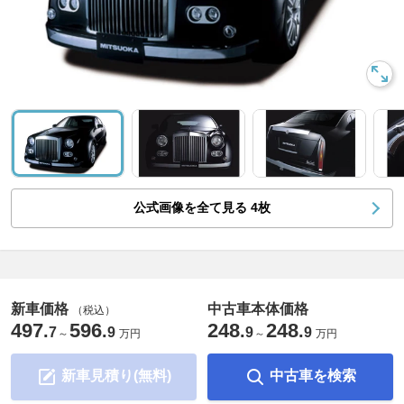
公式画像を全て見る
4
枚
新車価格
中古車本体価格
（税込）
497
596
248
248
.
.
.
.
7
9
9
9
～
万円
～
万円
新車見積り(無料)
中古車を検索