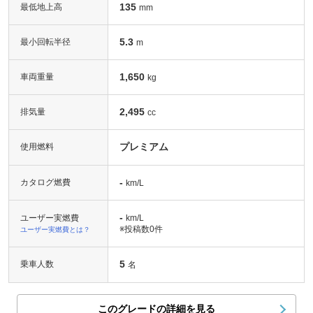
135
最低地上高
mm
5.3
最小回転半径
m
1,650
車両重量
kg
2,495
排気量
cc
プレミアム
使用燃料
-
カタログ燃費
km/L
-
ユーザー実燃費
km/L
※投稿数
0件
ユーザー実燃費とは？
5
乗車人数
名
このグレードの詳細を見る