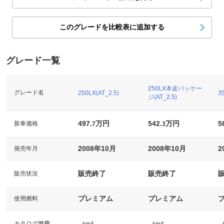
このグレードを比較表に追加する
グレード一覧
250LX本皮パッケー
グレード名
250LX(AT_2.5)
3
ジ(AT_2.5)
497.
万円
542.
万円
5
新車価格
7
3
2008年10月
2008年10月
2
発売年月
販売終了
販売終了
販売状況
プレミアム
プレミアム
使用燃料
-
-
-
カタログ燃費