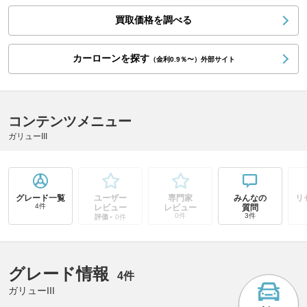
買取価格を調べる
カーローンを探す
（金利0.9％〜）外部サイト
コンテンツメニュー
ガリューIII
グレード一覧
ユーザー
専門家
みんなの
リ
4件
レビュー
レビュー
質問
-
0件
3件
評価
0件
グレード情報
4件
ガリューIII