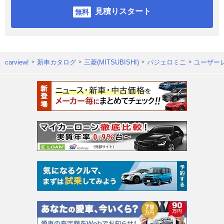
見積りスタート
carview!
新車カタログ
三菱(MITSUBISHI)
パジェロミニ
ユーザー