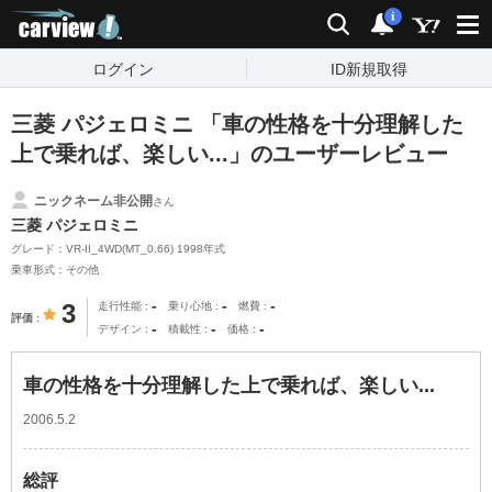
carview!
検索
通知
i
ログイン
ID新規取得
三菱 パジェロミニ 「車の性格を十分理解した
上で乗れば、楽しい...」のユーザーレビュー
ニックネーム非公開
さん
三菱 パジェロミニ
グレード：VR-II_4WD(MT_0.66) 1998年式
乗車形式：その他
-
-
-
3
走行性能
乗り心地
燃費
評価
-
-
-
デザイン
積載性
価格
車の性格を十分理解した上で乗れば、楽しい...
2006.5.2
総評