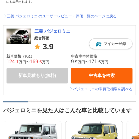
にも表示されます。
三菱 パジェロミニ のユーザーレビュー・評価一覧のページに戻る
三菱 パジェロミニ
総合評価
マイカー登録
3.9
新車価格
中古車本体価格
（税込）
124
169
9
171
.1
.6
.9
.6
万円〜
万円
万円〜
万円
新車見積もり(無料)
中古車を検索
パジェロミニの車買取相場を調べる
パジェロミニを見た人はこんな車と比較しています