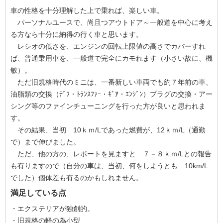
車の性格を十分理解した上で乗れば、楽しい車。
パーソナルユースで、尚且つアウトドア～一般道を中心に考え
る方なら十分に納得の行く車と思います。
レシオの低さを、エンジンの回転上限値の高さでカバーすれ
ば、普通乗用車を、一般道で完全にカモれます（小さい故に、機
敏）。
ただ旧規格時代のミニは、一番新しい車両でも約７年前の車、
油脂類の交換（ﾃﾞﾌ・ﾄﾗﾝｽﾌｧｰ・ｷﾞｱ・ｴﾝｼﾞﾝ）プラグの交換・アー
シング等のファインチューニングを行った方が良いと思われま
す。
その結果、当初 10ｋｍ/Lであった燃費が、12ｋｍ/L（通勤
で）まで伸びました。
ただ、他の方の、レポートを見ますと ７－８ｋｍ/Lとの報告
も有りますので（自分の車は、当初、何をしようとも 10km/L
でした）個体差も有るのかもしれません。
満足している点
・エクステリアが独創的。
・旧規格の軽の為小型