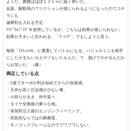
ようだ。燃費はほぼ１２ｋｍに届く勢いだ。
反面、駆動系のフリクションが感じられるようになったのでコチ
ラにも
減摩剤を入れる予定。
ｲﾘｼﾞｳﾑﾌﾟﾗｸﾞを使用しているが、こちらは効果が感じられない。
効果が大きいと言われる、「ｱｰｼﾝｸﾞ」でもしようと思う。
毎朝「ｴｸｽ○ﾚｲﾙ」と遭遇してバトルになる。パジェロミニを相手
にしたがるちいせえヤツもいたもんだ。で、負けてやがるんだか
らお笑いだ。（爆）
満足している点
・2速でターボが利き始めてからの加速感。
・天井が高く圧迫感が少ない事。
・小回りがきき、街中楽々。
・タイヤ交換後の乗り心地。
・添加剤注入後のエンジンフィーリング。
・四気筒ならではの静粛度。
・モノコックフレームなのでブワブワしない。