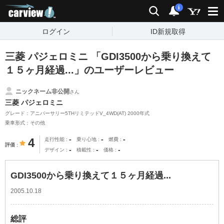
carview!
検索
通知
i
ログイン
ID新規取得
三菱 パジェロミニ 「GDI3500から乗り換えて
１５ヶ月経過...」のユーザーレビュー
ニックネーム非公開
さん
三菱 パジェロミニ
グレード：アニバーサリー5THリミテッドV_4WD(AT) 2000年式
乗車形式：その他
-
-
-
4
走行性能
乗り心地
燃費
評価
-
-
-
デザイン
積載性
価格
GDI3500から乗り換えて１５ヶ月経過...
2005.10.18
総評