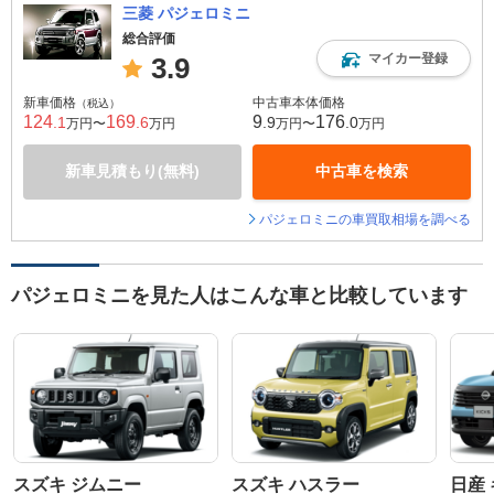
三菱 パジェロミニ
総合評価
マイカー登録
3.9
新車価格
中古車本体価格
（税込）
124
169
9
176
.1
.6
.9
.0
万円〜
万円
万円〜
万円
新車見積もり(無料)
中古車を検索
パジェロミニの車買取相場を調べる
パジェロミニを見た人はこんな車と比較しています
スズキ ジムニー
スズキ ハスラー
日産 