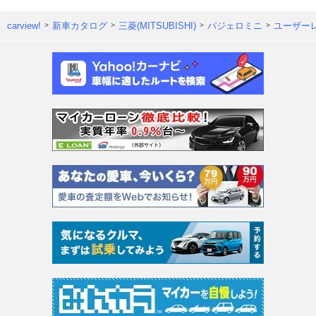
carview!
新車カタログ
三菱(MITSUBISHI)
パジェロミニ
ユーザー