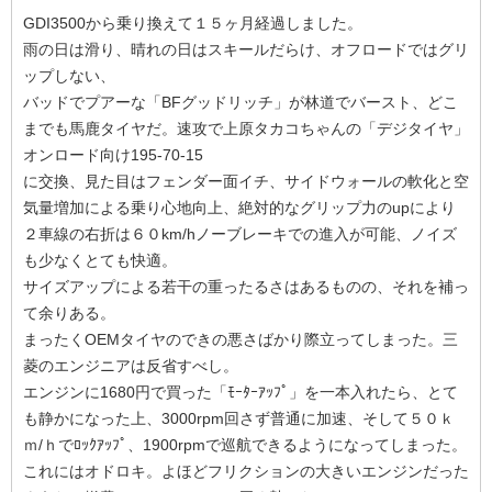
GDI3500から乗り換えて１５ヶ月経過しました。
雨の日は滑り、晴れの日はスキールだらけ、オフロードではグリ
ップしない、
バッドでプアーな「BFグッドリッチ」が林道でバースト、どこ
までも馬鹿タイヤだ。速攻で上原タカコちゃんの「デジタイヤ」
オンロード向け195-70-15
に交換、見た目はフェンダー面イチ、サイドウォールの軟化と空
気量増加による乗り心地向上、絶対的なグリップ力のupにより
２車線の右折は６０km/hノーブレーキでの進入が可能、ノイズ
も少なくとても快適。
サイズアップによる若干の重ったるさはあるものの、それを補っ
て余りある。
まったくOEMタイヤのできの悪さばかり際立ってしまった。三
菱のエンジニアは反省すべし。
エンジンに1680円で買った「ﾓｰﾀｰｱｯﾌﾟ」を一本入れたら、とて
も静かになった上、3000rpm回さず普通に加速、そして５０ｋ
ｍ/ｈでﾛｯｸｱｯﾌﾟ、1900rpmで巡航できるようになってしまった。
これにはオドロキ。よほどフリクションの大きいエンジンだった