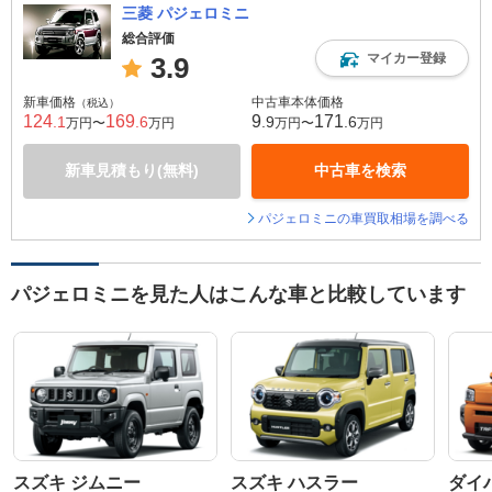
三菱 パジェロミニ
総合評価
マイカー登録
3.9
新車価格
中古車本体価格
（税込）
124
169
9
171
.1
.6
.9
.6
万円〜
万円
万円〜
万円
新車見積もり(無料)
中古車を検索
パジェロミニの車買取相場を調べる
パジェロミニを見た人はこんな車と比較しています
スズキ ジムニー
スズキ ハスラー
ダイ