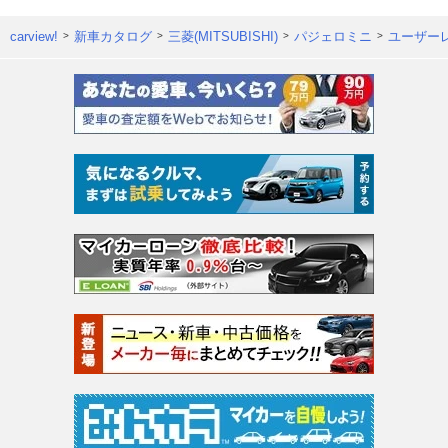
carview!
新車カタログ
三菱(MITSUBISHI)
パジェロミニ
ユーザー