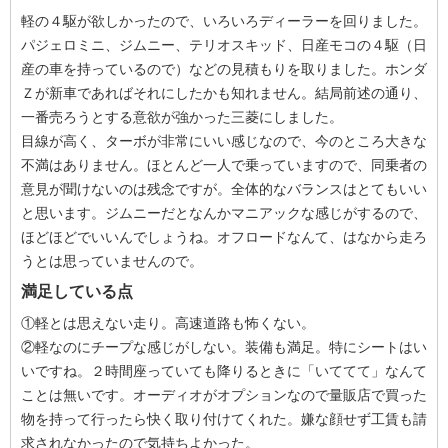
軽の４駆が欲しかったので、いろいろディーラーを回りました。
パジェロミニ、ジムニー、テリオスキッド、日産モコの４駆（日
産の車を持っているので）などの見積もりを取りました。ホンダ
Ｚが新車であればそれにしたかも知れません。結局前述の通り、
一番売ろうとする意欲が強かった三菱にしました。
目線が高く、ターボが非常にいい感じなので、今のところ大きな
不満はありません。ほとんど一人で乗っていますので、同乗者の
意見が聞けないのは残念ですが。全体的なバランスはとてもいい
と思います。ジムニーだとなんかマニアックな感じがするので、
ほどほどでいいんでしょうね。オフロードなんて、はなから走ろ
うとは思っていませんので。
満足している点
①軽とは思えない走り。高速道路も怖くない。
②軽なのにチープな感じがしない。装備も満足。特にシートはい
いですね。２時間座っていても降りるときに「いててて」なんて
ことは無いです。オーディオがオプションなので量販店で買った
物を持って行ったら快く取り付けてくれた。嫌な顔せず工賃も請
求されなかったので気持ちよかった。