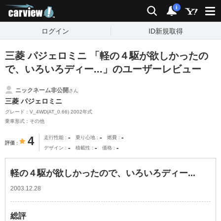
carview!
検索
通知
i
ログイン
ID新規取得
三菱 パジェロミニ 「軽の４駆が欲しかったの
で、いろいろディー...」のユーザーレビュー
ニックネーム非公開
さん
三菱 パジェロミニ
グレード：V_4WD(AT_0.66) 2002年式
乗車形式：その他
-
-
-
4
走行性能
乗り心地
燃費
評価
-
-
-
デザイン
積載性
価格
軽の４駆が欲しかったので、いろいろディー...
2003.12.28
総評