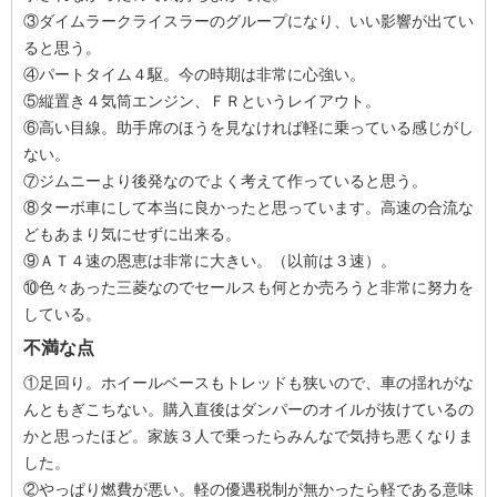
③ダイムラークライスラーのグループになり、いい影響が出てい
ると思う。
④パートタイム４駆。今の時期は非常に心強い。
⑤縦置き４気筒エンジン、ＦＲというレイアウト。
⑥高い目線。助手席のほうを見なければ軽に乗っている感じがし
ない。
⑦ジムニーより後発なのでよく考えて作っていると思う。
⑧ターボ車にして本当に良かったと思っています。高速の合流な
どもあまり気にせずに出来る。
⑨ＡＴ４速の恩恵は非常に大きい。（以前は３速）。
⑩色々あった三菱なのでセールスも何とか売ろうと非常に努力を
している。
不満な点
①足回り。ホイールベースもトレッドも狭いので、車の揺れがな
んともぎこちない。購入直後はダンパーのオイルが抜けているの
かと思ったほど。家族３人で乗ったらみんなで気持ち悪くなりま
した。
②やっぱり燃費が悪い。軽の優遇税制が無かったら軽である意味