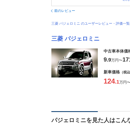
前のレビュー
三菱 パジェロミニ のユーザーレビュー・評価一
三菱 パジェロミニ
中古車本体価
9
17
.9
万円
〜
新車価格
（税
124
.1
万円
パジェロミニを見た人はこん