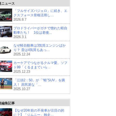
連ニュース
「フルサイズパジェロ」に続き、エ
クスフォース骨格活用し...
2026.8.7
プロドライバーがガチで惚れた軽自
動車たち！ 1位は老後...
2026.3.1
なぜ軽自動車は3気筒エンジンばか
り？ 昔は4気筒もあっ...
2025.12.24
カーケアでつながるクルマ愛。ソフ
ト99「くるままていら...
2025.12.23
「江頭2：50」が「“軽”SUV」を購
入！ 庶民派な「...
2025.10.27
連編集記事
【なぜ20年前の不発車が注目の的
に？】「ジムニー」独走...