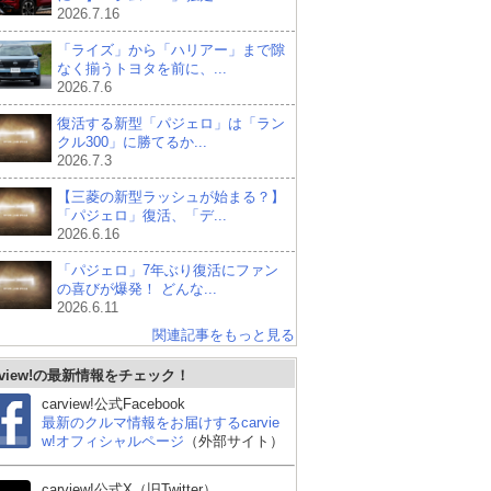
2026.7.16
「ライズ」から「ハリアー」まで隙
なく揃うトヨタを前に、...
2026.7.6
復活する新型「パジェロ」は「ラン
クル300」に勝てるか...
2026.7.3
【三菱の新型ラッシュが始まる？】
「パジェロ」復活、「デ...
2026.6.16
「パジェロ」7年ぶり復活にファン
の喜びが爆発！ どんな...
2026.6.11
関連記事をもっと見る
rview!の最新情報をチェック！
carview!公式Facebook
最新のクルマ情報をお届けするcarvie
w!オフィシャルページ
（外部サイト）
carview!公式X（旧Twitter）