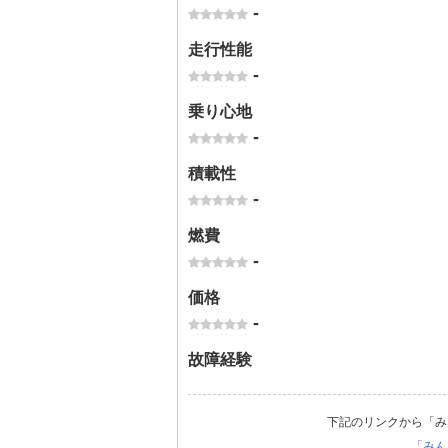
-
走行性能
-
乗り心地
-
積載性
-
燃費
-
価格
-
故障経験
下記のリンクから「み
「みん