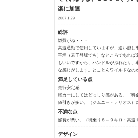
楽に加速
2007.1.29
総評
燃費がね・・・
高速通勤で使用していますが、追い越し
平坦（若干登坂でも）なところであれば
もいいですから、ハンドルがぶれたり、
な感じがします。とことんワイルドなの
満足している点
走行安定感
軽カーにしてはどっしり感がある。（料
値引きが多い。（ジムニー・テリオス）
不満な点
燃費が悪い。（街乗り８～９キロ・高速
デザイン