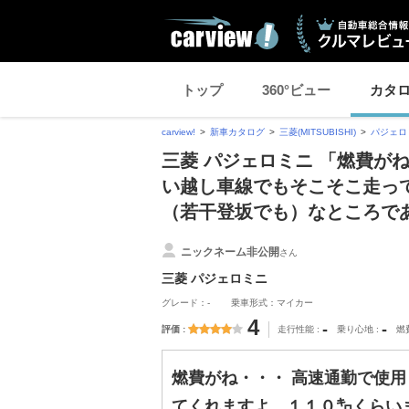
トップ
360°ビュー
カタ
carview!
新車カタログ
三菱(MITSUBISHI)
パジェロ
三菱 パジェロミニ 「燃費が
い越し車線でもそこそこ走っ
（若干登坂でも）なところで
ニックネーム非公開
さん
三菱 パジェロミニ
グレード：-
乗車形式：マイカー
4
-
-
評価
走行性能
乗り心地
燃
燃費がね・・・ 高速通勤で使
てくれますよ。１１０㌔くらい