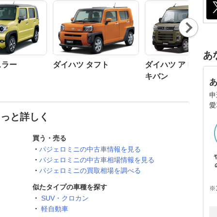
Nex
t
あ
スラー
ダイハツ タフト
ダイハツ アトレー
キバン
申
愛
もっと詳しく
買う・売る
パジェロミニの中古車情報を見る
パジェロミニの中古車相場情報を見る
パジェロミニの買取相場を調べる
似たタイプの車種を探す
※
SUV・クロカン
軽自動車