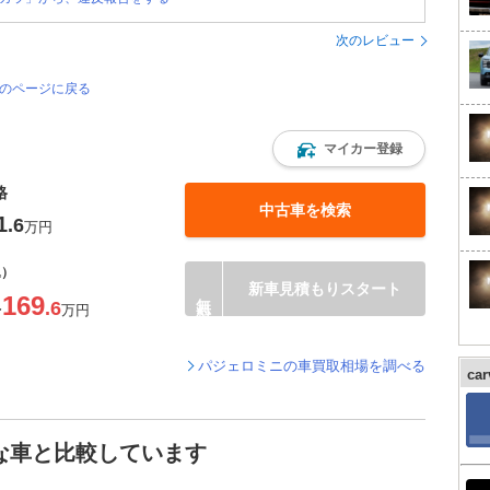
次のレビュー
覧のページに戻る
マイカー登録
格
中古車を検索
1
.6
万円
込）
新車見積もりスタート
169
.6
〜
万円
パジェロミニの車買取相場を調べる
ca
な車と比較しています