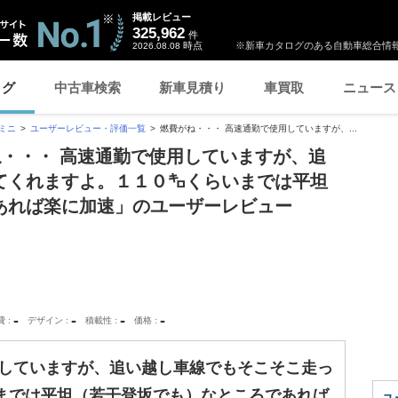
掲載レビュー
325,962
件
時点
※新車カタログのある自動車総合情報
2026.08.08
ログ
中古車検索
新車見積り
車買取
ニュース
ミニ
ユーザーレビュー・評価一覧
燃費がね・・・ 高速通勤で使用していますが、...
ね・・・ 高速通勤で使用していますが、追
てくれますよ。１１０㌔くらいまでは平坦
あれば楽に加速」のユーザーレビュー
-
-
-
-
費
デザイン
積載性
価格
用していますが、追い越し車線でもそこそこ走っ
までは平坦（若干登坂でも）なところであれば