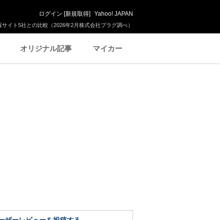
ログイン
[
新規取得
]
Yahoo! JAPAN
サイト5社との比較（2026年2月株式会社プラグ調べ）
オリジナル記事
マイカー