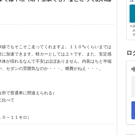
ユ
※
車線でもそこそこ走ってくれますよ。１１０㌔くらいまでは
ロ
楽に加速できます。軽カーとしては上々です。また、安定感
車体が揺れるなんて不安はほぼありません。内装はちと半端
か、セダンの雰囲気なのか・・・。燃費がねえ・・・。
金所で普通車に間違えられる）
に比べて
１０～１１キロ）