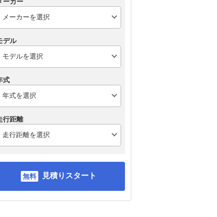
メーカー
モデル
年式
走行距離
見積りスタート