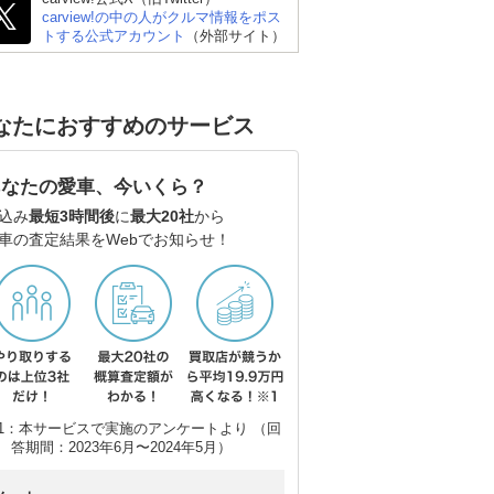
carview!の中の人がクルマ情報をポス
トする公式アカウント
（外部サイト）
なたにおすすめのサービス
デッ
マツダ フレアクロスオ
ーバー
あなたの愛車、今いくら？
込み
最短3時間後
に
最大20社
から
車の査定結果をWebでお知らせ！
1：本サービスで実施のアンケートより （回
答期間：2023年6月〜2024年5月）