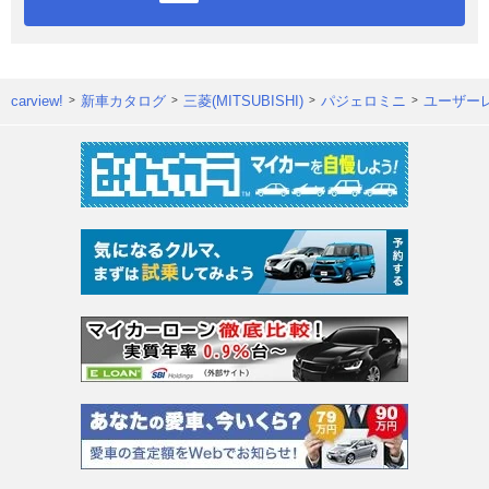
carview!
新車カタログ
三菱(MITSUBISHI)
パジェロミニ
ユーザー