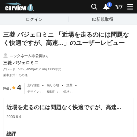
carview!
検索
通知
i
ログイン
ID新規取得
三菱 パジェロミニ 「近場を走るのには問題な
く快適ですが、高速...」のユーザーレビュー
ニックネーム非公開
さん
三菱 パジェロミニ
グレード：VR-I_4WD(AT_0.66) 1995年式
乗車形式：その他
-
-
-
4
走行性能
乗り心地
燃費
評価
-
-
-
デザイン
積載性
価格
近場を走るのには問題なく快適ですが、高速...
2003.6.4
総評