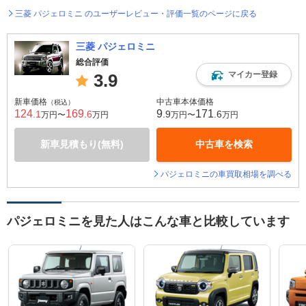
三菱 パジェロミニ のユーザーレビュー・評価一覧のページに戻る
三菱 パジェロミニ
総合評価
マイカー登録
3.9
新車価格
中古車本体価格
（税込）
124
169
9
171
.1
.6
.9
.6
万円〜
万円
万円〜
万円
新車見積もり(無料)
中古車を検索
パジェロミニの車買取相場を調べる
パジェロミニを見た人はこんな車と比較しています