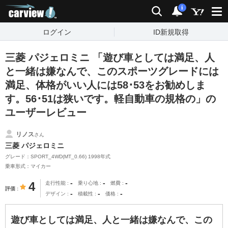
carview!
検索
通知
i
ログイン
ID新規取得
三菱 パジェロミニ 「遊び車としては満足、人
と一緒は嫌なんで、このスポーツグレードには
満足、体格がいい人には58･53をお勧めしま
す。56･51は狭いです。軽自動車の規格の」の
ユーザーレビュー
リノス
さん
三菱 パジェロミニ
グレード：SPORT_4WD(MT_0.66) 1998年式
乗車形式：マイカー
-
-
-
4
走行性能
乗り心地
燃費
評価
-
-
-
デザイン
積載性
価格
遊び車としては満足、人と一緒は嫌なんで、この