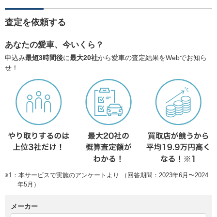
査定を依頼する
あなたの愛車、今いくら？
申込み
最短3時間後
に
最大20社
から愛車の査定結果をWebでお知ら
せ！
※1：本サービスで実施のアンケートより （回答期間：2023年6月〜2024
年5月）
メーカー