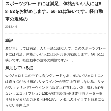
スポーツグレードには満足、体格がいい人には5
8･53をお勧めします。56･51は狭いです。軽自動
車の規格の
2013.4.6
総評
遊び車としては満足、人と一緒は嫌なんで、このスポーツグレー
ドには満足、体格がいい人には58･53をお勧めします。56･51は
狭いです。軽自動車の規格の問題ですが....。
満足している点
○パジェロミニの中では希少グレードな為、他のパジェロミニと
は違う点があり満足○リヤワイバーが設定上存在しない為、リヤ
がスッキリ○パワーウインドも設定上存在しない為、壊れる心配
ないしエコ○オプションLSDが標準装備○高速走行時メーター振
り切るがまだ余力ある○身長187cmメタボのオイラでも窮屈にな
らない車内広さ