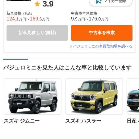
マイカー登録
3.9
新車価格
中古車本体価格
（税込）
124
169
9
176
.1
.6
.9
.0
万円〜
万円
万円〜
万円
新車見積もり(無料)
中古車を検索
パジェロミニの車買取相場を調べる
パジェロミニを見た人はこんな車と比較しています
スズキ ジムニー
スズキ ハスラー
日産 