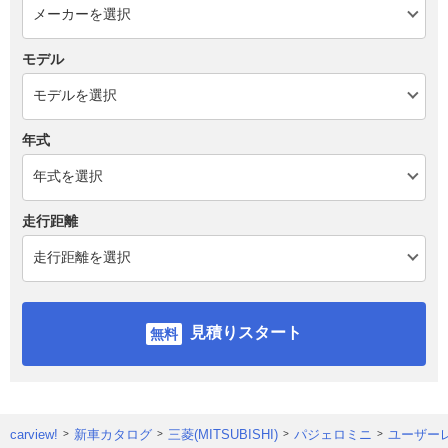
モデル
年式
走行距離
見積りスタート
carview!
新車カタログ
三菱(MITSUBISHI)
パジェロミニ
ユーザー