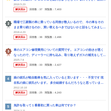
車としてはあまりに高額なので、反対しています。 本人から見積も
2010.5.23
解決済み
回答数：
37
閲覧数：
7,403
り金額を...
職場で三菱製の車に乗っている同僚が数人いるので、 今の車をその
まま乗り続けるのか、買い替えるべきではないかと話をしてみました
（車はアウトランダー・パジェロミニ・デリカD5・ランエボ・ekス
2016.4.23
解決済み
回答数：
36
閲覧数：
2,496
ポ...
車のエアコン修理費用についての質問です。 エアコンの効きが悪く
なったので、ディーラーに持ち込み、取り敢えずガスの補充をしても
もらい様子を見ることになりました。最初のころは快適に効いてまし
2025.7.6
解決済み
回答数：
33
閲覧数：
2,427
たが、日...
娘の彼氏が軽自動車を気に入っていると言います・・・不安です 現
在私の娘に彼氏がいます。 多分結婚するんだろうなと思っていま
す。 その彼が軽自動車に乗っています。名前は知りませんが、普通
2012.10.10
解決済み
回答数：
25
閲覧数：
4,243
の軽自動車...
免許を取って１番最初に買った車は何ですか？
2024.2.11