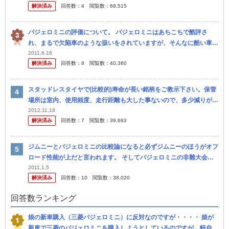
解決済み
回答数：
4
閲覧数：
68,515
パジェロミニの評価について。 パジェロミニはあちこちで酷評さ
れ、まるで欠陥車のような扱いをされていますが、そんなに酷い車な
のでしょうか？ パジェロミニのどこが駄目なのでしょうか？ いい所
2011.6.16
解決済み
回答数：
8
閲覧数：
40,360
は無いの...
スタッドレスタイヤで(比較的)寿命が長い銘柄をご教示下さい。保管
場所は室内、使用頻度、走行距離も大した事ないので、多少減りが早
くてもワンシーズンでも長く使える銘柄を希望です。 ゴムの硬化に
2012.11.18
解決済み
回答数：
7
閲覧数：
39,693
より、...
ジムニーとパジェロミニの比較論になると必ずジムニーのほうがオフ
ロード性能が上だと言われます。 そしてパジェロミニの非難大会が
始まります。 パジェロミニてそんなにオフロード性能がダメなので
2011.1.5
解決済み
回答数：
10
閲覧数：
38,020
すか。 ...
回答数ランキング
娘の新車購入（三菱パジェロミニ）に反対なのですが・・・・ 娘が
新車で三菱のパジェロミニを購入しようとしているのですが、軽自動