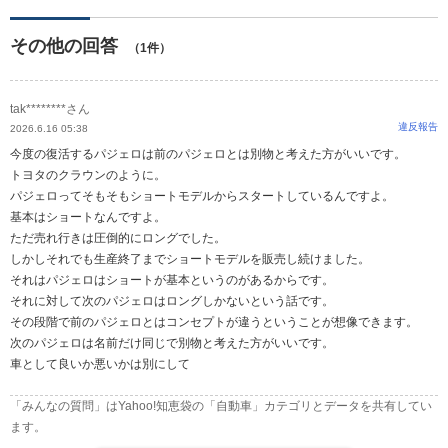
その他の回答
（1件）
tak********さん
違反報告
2026.6.16 05:38
今度の復活するパジェロは前のパジェロとは別物と考えた方がいいです。
トヨタのクラウンのように。
パジェロってそもそもショートモデルからスタートしているんですよ。
基本はショートなんですよ。
ただ売れ行きは圧倒的にロングでした。
しかしそれでも生産終了までショートモデルを販売し続けました。
それはパジェロはショートが基本というのがあるからです。
それに対して次のパジェロはロングしかないという話です。
その段階で前のパジェロとはコンセプトが違うということが想像できます。
次のパジェロは名前だけ同じで別物と考えた方がいいです。
車として良いか悪いかは別にして
「みんなの質問」はYahoo!知恵袋の「自動車」カテゴリとデータを共有してい
ます。