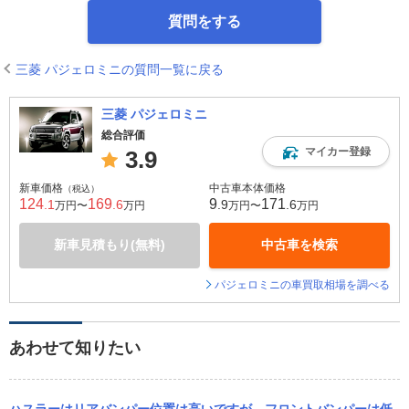
質問をする
三菱 パジェロミニの質問一覧に戻る
三菱 パジェロミニ
総合評価
マイカー登録
3.9
新車価格
中古車本体価格
（税込）
124
169
9
171
.1
.6
.9
.6
万円〜
万円
万円〜
万円
新車見積もり(無料)
中古車を検索
パジェロミニの車買取相場を調べる
あわせて知りたい