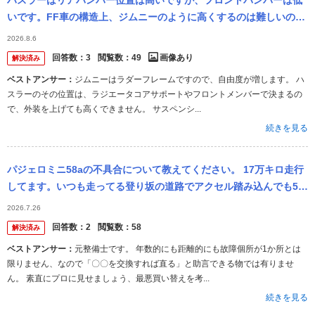
ハスラーはリアバンパー位置は高いですが、フロントバンパーは低
いです。FF車の構造上、ジムニーのように高くするのは難しいので
しょうか？
2026.8.6
回答数：
3
閲覧数：
49
画像あり
解決済み
ベストアンサー：
ジムニーはラダーフレームですので、自由度が増します。 ハ
スラーのその位置は、ラジエータコアサポートやフロントメンバーで決まるの
で、外装を上げても高くできません。 サスペンシ...
続きを見る
パジェロミニ58aの不具合について教えてください。 17万キロ走行
してます。いつも走ってる登り坂の道路でアクセル踏み込んでも50
キロしかでません。普段より加速が悪くなりました。異音でカチカ
2026.7.26
チ音が...
回答数：
2
閲覧数：
58
解決済み
ベストアンサー：
元整備士です。 年数的にも距離的にも故障個所が1か所とは
限りません、なので「〇〇を交換すれば直る」と助言できる物では有りませ
ん。 素直にプロに見せましょう、最悪買い替えを考...
続きを見る