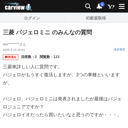
carview!
検索
通知
i
ログイン
ID新規取得
三菱 パジェロミニ のみんなの質問
ore********さん
違反報告
2026.6.15 16:01
回答数：
2
閲覧数：
123
解決済み
三菱車詳しい人に質問です。
パジェロがもうすぐ復活しますが、3つの車種といいます
が、
パジェロ、パジェロミニは発表されましたが最後はパジェ
ロジュニアですか？
パジェロイオだったら買いたいなと思うのですが・・・。