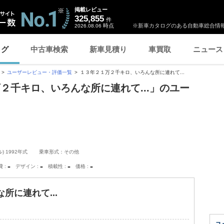
掲載レビュー
325,855
件
時点
※新車カタログのある自動車総合情報
2026.08.06
ログ
中古車検索
新車見積り
車買取
ニュース
ユーザーレビュー・評価一覧
１３年２１万２千キロ、いろんな所に連れて...
２千キロ、いろんな所に連れて...」のユー
 1992年式
乗車形式：その他
-
-
-
-
費
デザイン
積載性
価格
所に連れて...