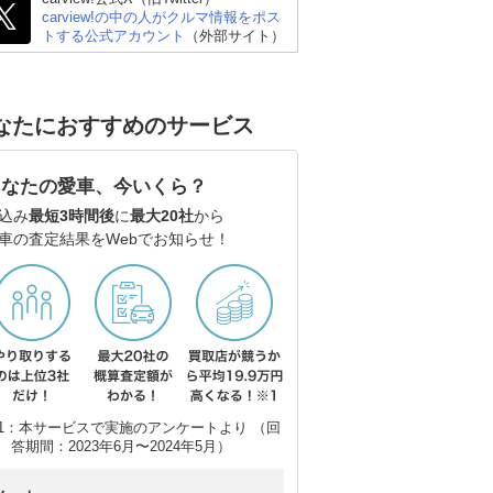
carview!の中の人がクルマ情報をポス
トする公式アカウント
（外部サイト）
なたにおすすめのサービス
あなたの愛車、今いくら？
込み
最短3時間後
に
最大20社
から
車の査定結果をWebでお知らせ！
スバル フォレスター
トヨタ ハリアーハイブ
ト
リッド
1：本サービスで実施のアンケートより （回
答期間：2023年6月〜2024年5月）