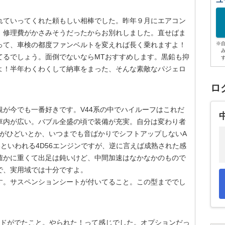
ユ
れていってくれた頼もしい相棒でした。昨年９月にエアコン
、修理費がかさみそうだったからお別れしました。直せばま
って、車検の都度ファンベルトを変えれば長く乗れますよ！
※
てるでしょう。面倒でないならMTおすすめします。黒鉛も抑
よ！半年わくわくして納車をまった、そんな素敵なパジェロ
ロ
が今でも一番好きです。V44系の中でハイルーフはこれだ
車内が広い。バブル全盛の頃で装備が充実。自分は変わり者
鉛がひどいとか、いつまでも音ばかりでシフトアップしないA
といわれる4D56エンジンですが、逆に言えば成熟された感
確かに重くて出足は鈍いけど、中間加速はなかなかのもので
で、実用域では十分ですよ。
す。サスペンションシートが付いてること。この型まででし
イドがでたこと。やられた！って感じでした。オプションだっ