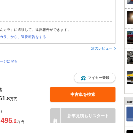
んカラ」に遷移して、違反報告ができます。
カラ」から、違反報告をする
次のレビュー
ページに戻る
マイカー登録
格
中古車を検索
61
.8
万円
ca
込）
新車見積もりスタート
495
.2
〜
万円