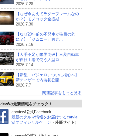
2026.7.28
【なぜ今あえてラダーフレームなの
か？】モノコック全盛期...
2026.7.30
【なぜ20年前の不発車が注目の的
に？】「ジムニー」独走...
2026.7.16
【人手不足が限界突破】三菱自動車
が自社工場で使う人型ロ...
2026.7.14
【新型「パジェロ」ついに核心へ】
新ティザーで内装初公開...
2026.7.7
関連記事をもっと見る
rview!の最新情報をチェック！
carview!公式Facebook
最新のクルマ情報をお届けするcarvie
w!オフィシャルページ
（外部サイト）
carview!公式X（旧Twitter）