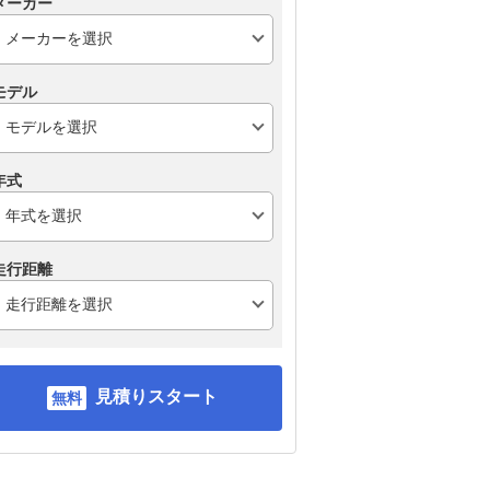
メーカー
モデル
年式
走行距離
見積りスタート