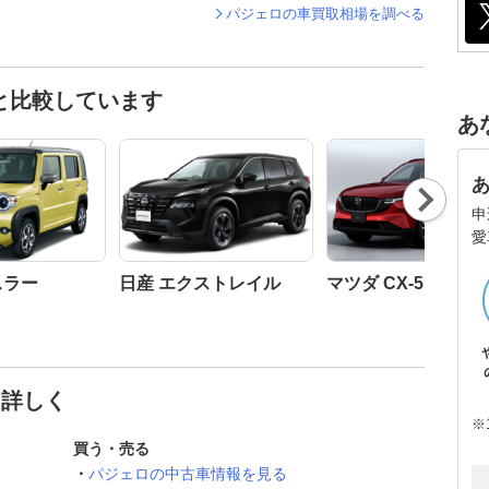
パジェロの車買取相場を調べる
と比較しています
あ
Nex
t
申
愛
スラー
日産 エクストレイル
マツダ CX-5
と詳しく
※
買う・売る
パジェロの中古車情報を見る