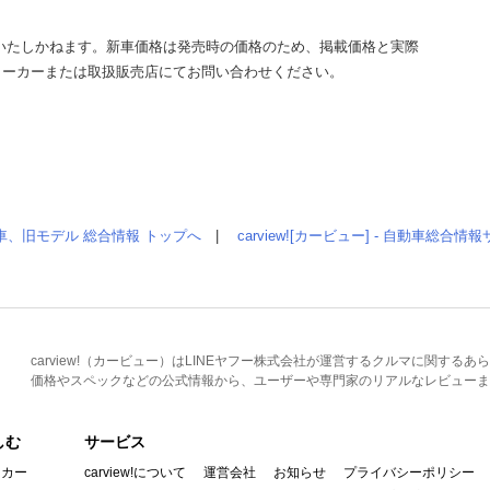
いたしかねます。新車価格は発売時の価格のため、掲載価格と実際
メーカーまたは取扱販売店にてお問い合わせください。
車、旧モデル 総合情報 トップへ
|
carview![カービュー] - 自動車総合
carview!（カービュー）はLINEヤフー株式会社が運営するクルマに関す
価格やスペックなどの公式情報から、ユーザーや専門家のリアルなレビューま
しむ
サービス
イカー
carview!について
運営会社
お知らせ
プライバシーポリシー