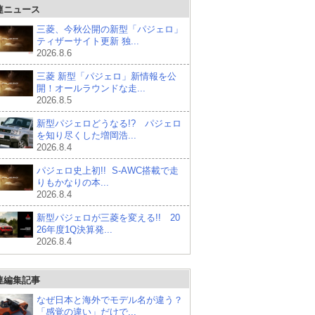
連ニュース
三菱、今秋公開の新型「パジェロ」
ティザーサイト更新 独...
2026.8.6
三菱 新型「パジェロ」新情報を公
開！オールラウンドな走...
2026.8.5
新型パジェロどうなる!? パジェロ
を知り尽くした増岡浩...
2026.8.4
パジェロ史上初!! S-AWC搭載で走
りもかなりの本...
2026.8.4
新型パジェロが三菱を変える!! 20
26年度1Q決算発...
2026.8.4
連編集記事
なぜ日本と海外でモデル名が違う？
「感覚の違い」だけで...