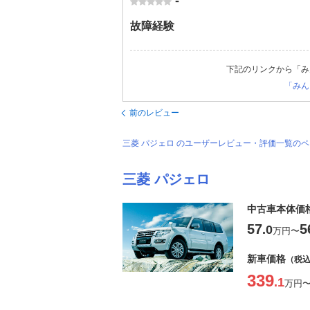
-
故障経験
下記のリンクから「み
「みん
前のレビュー
三菱 パジェロ のユーザーレビュー・評価一覧の
三菱 パジェロ
中古車本体価
57
5
.0
万円
〜
新車価格
（税
339
.1
万円