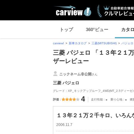
トップ
360°ビュー
カタ
carview!
新車カタログ
三菱(MITSUBISHI)
パジェロ
三菱 パジェロ 「１３年２１万
ザーレビュー
ニックネーム非公開
さん
三菱 パジェロ
グレード：XP_キックアップルーフ_4WD(MT_2.5ディーゼル)
4
-
-
評価
走行性能
乗り心地
燃
１３年２１万２千キロ、いろんな
2006.11.7