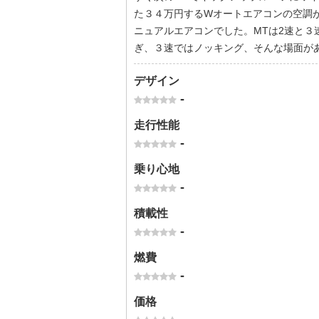
た３４万円するWオートエアコンの空調
ニュアルエアコンでした。MTは2速と
ぎ、３速ではノッキング、そんな場面が
デザイン
-
走行性能
-
乗り心地
-
積載性
-
燃費
-
価格