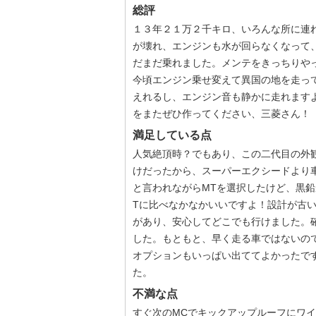
総評
１３年２１万２千キロ、いろんな所に連
が壊れ、エンジンも水が回らなくなって
だまだ乗れました。メンテをきっちりや
今頃エンジン乗せ変えて異国の地を走っ
えれるし、エンジン音も静かに走れます
をまたぜひ作ってください、三菱さん！
満足している点
人気絶頂時？でもあり、この二代目の外観
けだったから、スーパーエクシードより
と言われながらMTを選択したけど、黒
Tに比べなかなかいいですよ！設計が古い
があり、安心してどこでも行けました。
した。もともと、早く走る車ではないの
オプションもいっぱい出ててよかったで
た。
不満な点
すぐ次のMCでキックアップルーフにワ