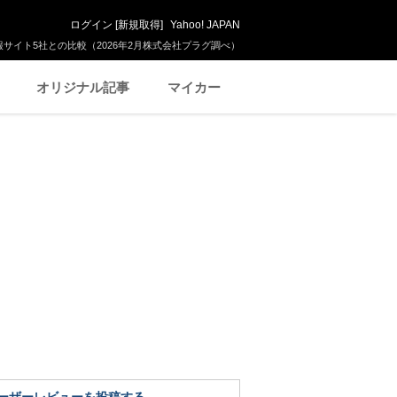
ログイン
[
新規取得
]
Yahoo! JAPAN
サイト5社との比較（2026年2月株式会社プラグ調べ）
オリジナル記事
マイカー