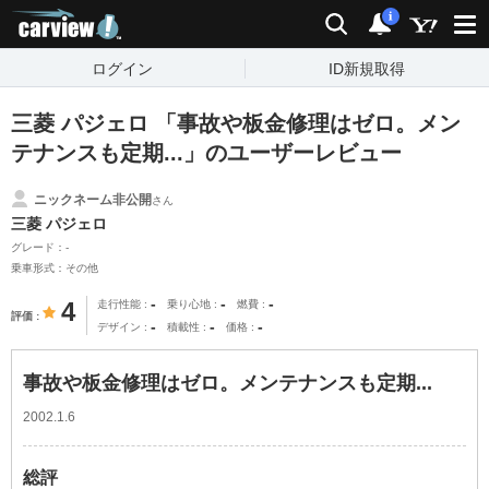
carview!
検索
通知
i
ログイン
ID新規取得
三菱 パジェロ 「事故や板金修理はゼロ。メン
テナンスも定期...」のユーザーレビュー
ニックネーム非公開
さん
三菱 パジェロ
グレード：-
乗車形式：その他
-
-
-
4
走行性能
乗り心地
燃費
評価
-
-
-
デザイン
積載性
価格
事故や板金修理はゼロ。メンテナンスも定期...
2002.1.6
総評