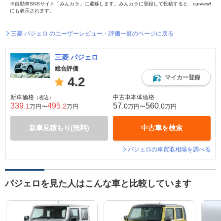
※自動車SNSサイト「みんカラ」に遷移します。みんカラに登録して投稿すると、carview!
にも表示されます。
三菱 パジェロ のユーザーレビュー・評価一覧のページに戻る
三菱 パジェロ
総合評価
マイカー登録
4.2
新車価格
中古車本体価格
（税込）
339
495
57
560
.1
.2
.0
.0
万円〜
万円
万円〜
万円
新車見積もり(無料)
中古車を検索
パジェロの車買取相場を調べる
パジェロを見た人はこんな車と比較しています