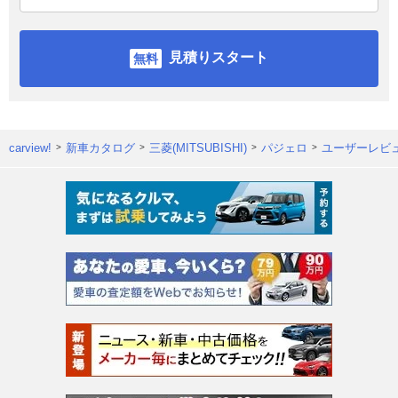
見積りスタート
carview!
新車カタログ
三菱(MITSUBISHI)
パジェロ
ユーザーレビ