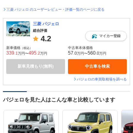
三菱 パジェロ のユーザーレビュー・評価一覧のページに戻る
三菱 パジェロ
総合評価
マイカー登録
4.2
新車価格
中古車本体価格
（税込）
339
495
57
560
.1
.2
.0
.0
万円〜
万円
万円〜
万円
新車見積もり(無料)
中古車を検索
パジェロの車買取相場を調べる
パジェロを見た人はこんな車と比較しています