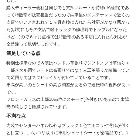
した。
購入ディーラー会社は同じでも支払いルートが特殊(JA経由)であ
って特販部が販売担当だったので納車後のメンテナンスで近くの
支店でいいと言われて１ヶ月点検に入れたら対応がかなり悪かっ
た(以前にもその支店で軽トラックの修理時でトラブルになった
けど…)ので６ヶ月点検では特販部のある本店に入れたら対応が
全然違って親切だったです。
満足している点
特別仕様車なので内装はハンドル革張りでシフトノブは革張り＋
一部メタル調でシートは布張りではなく人工革張りが装備してい
て足回りではスタビライザが付いていていることです。
車高が高いのとシートの高さ調整があるので運転時の視界が良い
です。
フロントガラスの上部10㎝位にスモーク(色付き)があるので太陽
光の眩しさも軽減されています。
不満な点
内装でセンターパネル以外はブラック１色でホコリや汚れが付く
と目立つ...。(ホコリ取りに車用ウェットシートが必需品です。)