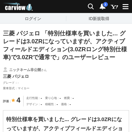
carview!
検索
通知
i
ログイン
ID新規取得
三菱 パジェロ 「特別仕様車を買いました... グ
レードは3.0ZRになっていますが、アクティブ
フィールドエディション(3.0ZRロング特別仕様
車)で3.0ZRで通常で」のユーザーレビュー
ニックネーム非公開
さん
三菱 パジェロ
グレード：-
乗車形式：マイカー
-
-
-
4
走行性能
乗り心地
燃費
評価
-
-
-
デザイン
積載性
価格
特別仕様車を買いました... グレードは3.0ZRにな
っていますが、アクティブフィールドエディショ