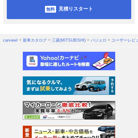
見積りスタート
carview!
新車カタログ
三菱(MITSUBISHI)
パジェロ
ユーザーレビ