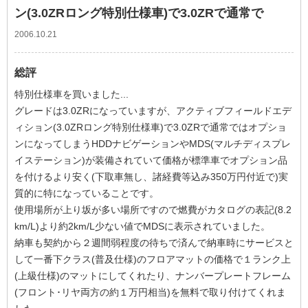
ン(3.0ZRロング特別仕様車)で3.0ZRで通常で
2006.10.21
総評
特別仕様車を買いました...
グレードは3.0ZRになっていますが、アクティブフィールドエデ
ィション(3.0ZRロング特別仕様車)で3.0ZRで通常ではオプショ
ンになってしまうHDDナビゲーションやMDS(マルチディスプレ
イステーション)が装備されていて価格が標準車でオプション品
を付けるより安く(下取車無し、諸経費等込み350万円付近で)実
質的に特になっていることです。
使用場所が上り坂が多い場所ですので燃費がカタログの表記(8.2
km/L)より約2km/L少ない値でMDSに表示されていました。
納車も契約から２週間弱程度の待ちで済んで納車時にサービスと
して一番下クラス(普及仕様)のフロアマットの価格で１ランク上
(上級仕様)のマットにしてくれたり、ナンバープレートフレーム
(フロント･リヤ両方の約１万円相当)を無料で取り付けてくれま