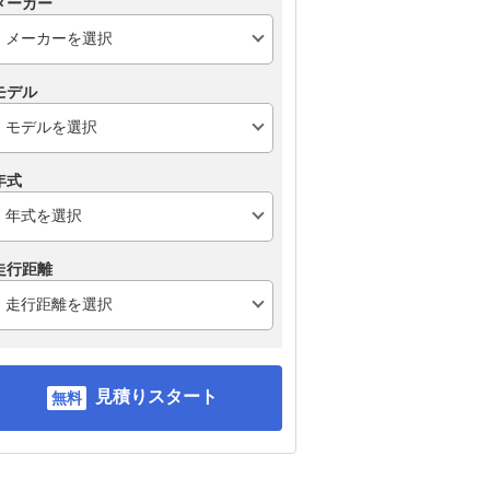
メーカー
モデル
年式
走行距離
見積りスタート