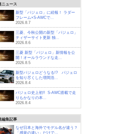
連ニュース
新型「パジェロ」に続報！ ラダー
フレーム×S-AWCで...
2026.8.7
三菱、今秋公開の新型「パジェロ」
ティザーサイト更新 独...
2026.8.6
三菱 新型「パジェロ」新情報を公
開！オールラウンドな走...
2026.8.5
新型パジェロどうなる!? パジェロ
を知り尽くした増岡浩...
2026.8.4
パジェロ史上初!! S-AWC搭載で走
りもかなりの本...
2026.8.4
連編集記事
なぜ日本と海外でモデル名が違う？
「感覚の違い」だけで...