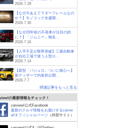
2026.7.28
【なぜ今あえてラダーフレームなの
か？】モノコック全盛期...
2026.7.30
【なぜ20年前の不発車が注目の的
に？】「ジムニー」独走...
2026.7.16
【人手不足が限界突破】三菱自動車
が自社工場で使う人型ロ...
2026.7.14
【新型「パジェロ」ついに核心へ】
新ティザーで内装初公開...
2026.7.7
関連記事をもっと見る
rview!の最新情報をチェック！
carview!公式Facebook
最新のクルマ情報をお届けするcarvie
w!オフィシャルページ
（外部サイト）
carview!公式X（旧Twitter）