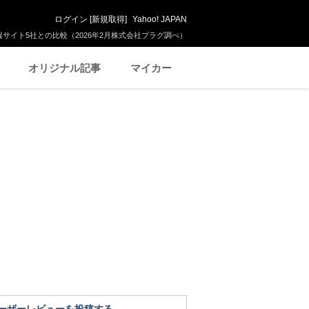
ログイン
[
新規取得
]
Yahoo! JAPAN
サイト5社との比較（2026年2月株式会社プラグ調べ）
オリジナル記事
マイカー