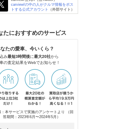
carview!の中の人がクルマ情報をポス
トヨタ ランドクルーザ
スバル フォレスター
ト
トする公式アカウント
（外部サイト）
ー300
なたにおすすめのサービス
あなたの愛車、今いくら？
込み
最短3時間後
に
最大20社
から
車の査定結果をWebでお知らせ！
1：本サービスで実施のアンケートより （回
答期間：2023年6月〜2024年5月）