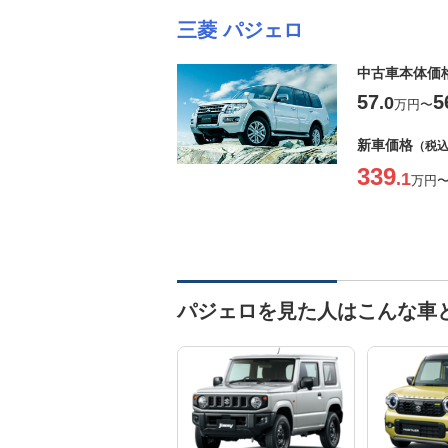
三菱 パジェロ
中古車本体価
57
5
.0
万円
〜
新車価格
（税
339
.1
万円
パジェロを見た人はこんな車