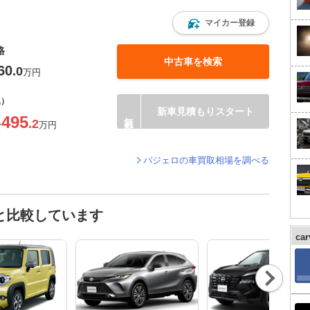
マイカー登録
格
中古車を検索
60
.0
万円
込）
新車見積もりスタート
495
.2
〜
万円
パジェロの車買取相場を調べる
と比較しています
ca
Nex
t