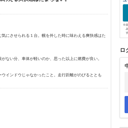
ユ
※
む気にさせられる１台。幌を外した時に味わえる爽快感はた
ロ
根がない分、車体が軽いのか、思った以上に燃費が良い。
ーウインドウじゃなかったこと。走行距離がのびるととも