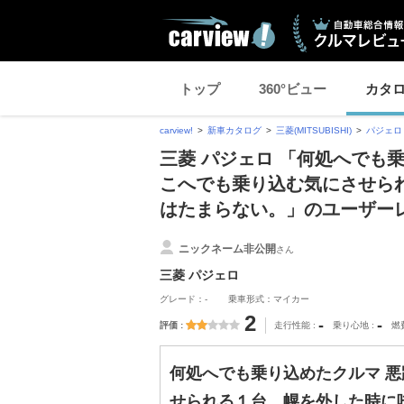
トップ
360°ビュー
カタ
carview!
新車カタログ
三菱(MITSUBISHI)
パジェロ
三菱 パジェロ 「何処へでも
こへでも乗り込む気にさせら
はたまらない。」のユーザー
ニックネーム非公開
さん
三菱 パジェロ
グレード：-
乗車形式：マイカー
2
-
-
評価
走行性能
乗り心地
燃
何処へでも乗り込めたクルマ 
せられる１台。幌を外した時に