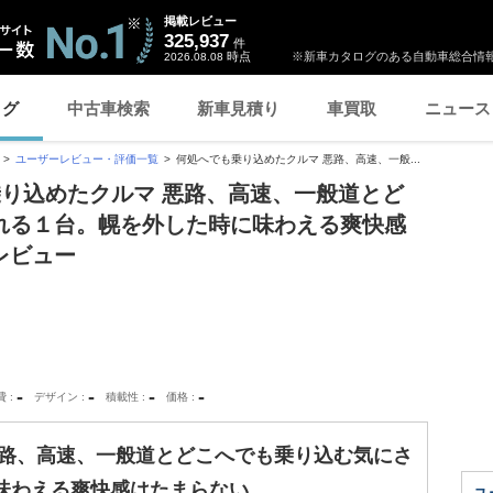
掲載レビュー
325,937
件
時点
※新車カタログのある自動車総合情報
2026.08.08
ログ
中古車検索
新車見積り
車買取
ニュース
ユーザーレビュー・評価一覧
何処へでも乗り込めたクルマ 悪路、高速、一般...
乗り込めたクルマ 悪路、高速、一般道とど
れる１台。幌を外した時に味わえる爽快感
レビュー
-
-
-
-
費
デザイン
積載性
価格
悪路、高速、一般道とどこへでも乗り込む気にさ
味わえる爽快感はたまらない。